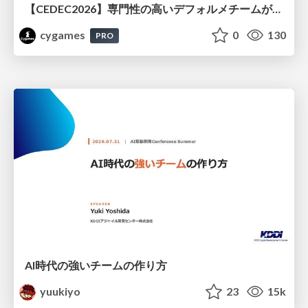
【CEDEC2026】専門性の高いデフォルメチームが挑んだ人材育成戦略 〜Cygames Academiaの企画から実施まで〜
cygames
0
130
PRO
AI時代の強いチームの作り方
yuukiyo
23
15k