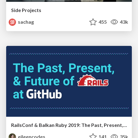
Side Projects
sachag
455
43k
RailsConf & Balkan Ruby 2019: The Past, Present, and Future of Rails at GitHub
eileencodes
141
35k