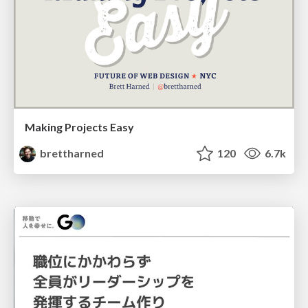
Making Projects Easy
brettharned
120
6.7k