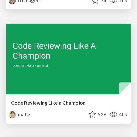
trishagee
74
20k
Code Reviewing Like a Champion
maltzj
528
40k