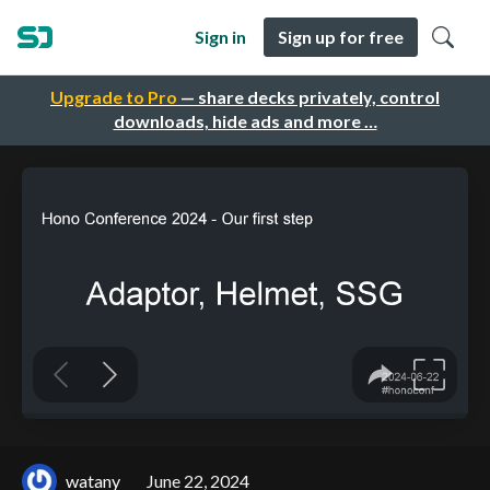
Sign in
Sign up for free
Upgrade to Pro
— share decks privately, control
downloads, hide ads and more …
watany
June 22, 2024