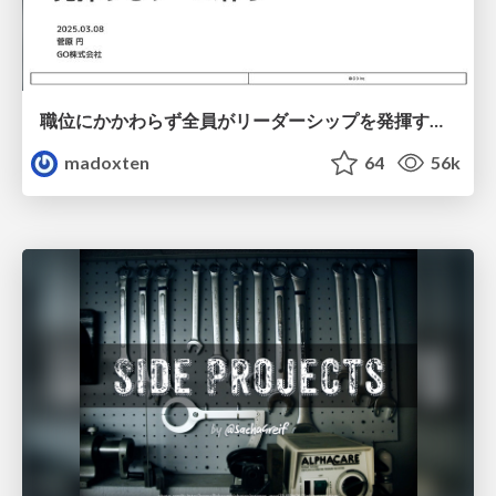
職位にかかわらず全員がリーダーシップを発揮するチーム作り / Building a team where everyone can demonstrate leadership regardless of position
madoxten
64
56k