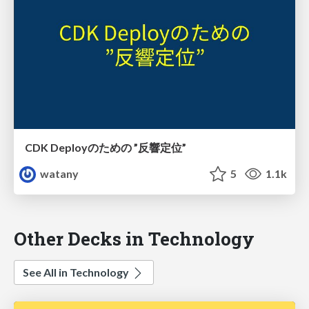
CDK Deployのための ”反響定位”
watany
5
1.1k
Other Decks in Technology
See All in Technology