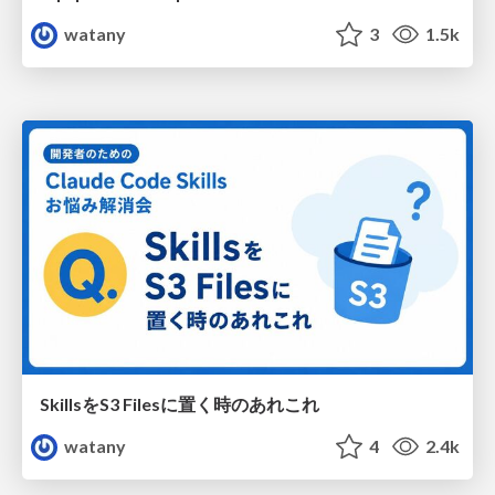
watany
3
1.5k
SkillsをS3 Filesに置く時のあれこれ
watany
4
2.4k