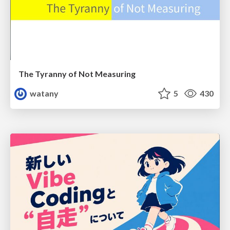
The Tyranny of Not Measuring
watany
5
430