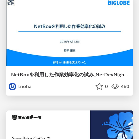
NetBoxを利用した作業効率化の試み_NetDevNight4
tnoha
0
460