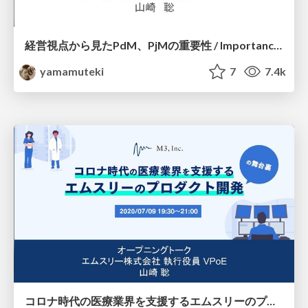
経営視点から見たPdM、PjMの重要性 / Importance of PdM and PjM in Business Management
yamamuteki
7
7.4k
コロナ時代の医療業界を支援するエムスリーのプロダクト開発の舞台裏（オープニングトーク） / Opening Talk for Backstage of M3's Product Development in Medical Industry with COVID-19 era