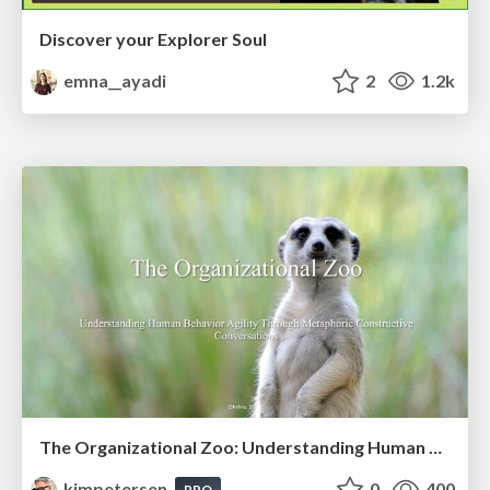
Discover your Explorer Soul
emna__ayadi
2
1.2k
The Organizational Zoo: Understanding Human Behavior Agility Through Metaphoric Constructive Conversations (based on the works of Arthur Shelley, Ph.D)
kimpetersen
0
400
PRO