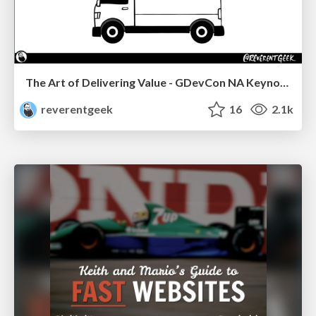
The Art of Delivering Value - GDevCon NA Keynote
reverentgeek
16
2.1k