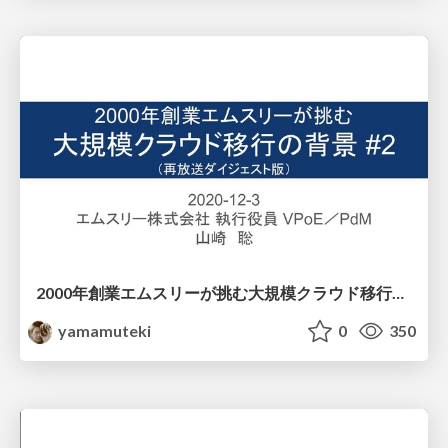
2000年創業エムスリーが挑む大規模クラウド移行の背景 #2 / Background of Large-scale Cloud Migration Challenges by M3 founded in 2000 #2
yamamuteki
0
350