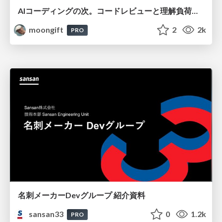
AIコーディングの次。コードレビューと理解負荷を解消して組織の開発生産性を高める
moongift
2
2k
PRO
名刺メーカーDevグループ 紹介資料
sansan33
0
1.2k
PRO