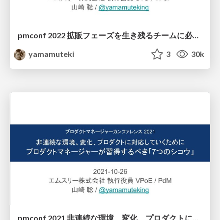
pmconf 2022 拡販フェーズを生き残るチームに必要な2つの理論：八百屋理論とF1理論 / Two Theories for Product Team to Survive Growth Phase: Yaoya and F1 Theory
yamamuteki
3
30k
pmconf 2021 非連続な環境、変化、プロダクトに対応していくためにプロダクトマネージャーが習得するべき「7つのシコウ」 / "7 Shikou" for Product Management in Discontinuous Environments, Changes and Products