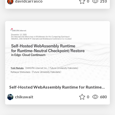
davidcarrasco
0
210
Self-Hosted WebAssembly Runtime for Runtime-Neutral Checkpoint/Restore in Edge–Cloud Continuum
chikuwait
0
680