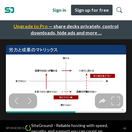
Sign in
Sign up for free
Upgrade to Pro
— share decks privately, control
downloads, hide ads and more …
SiteGround - Reliable hosting with speed,
·
→
SPONSORED
security, and support you can count on.