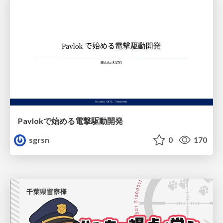
Pavlokで始める電撃駆動開発
sgrsn
0
170