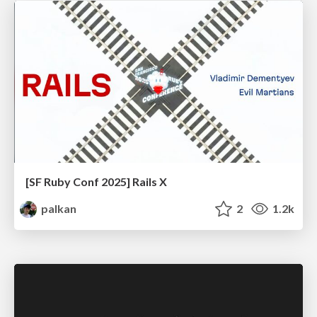
[SF Ruby Conf 2025] Rails X
palkan
2
1.2k