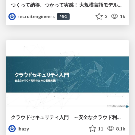
つくって納得、つかって実感！ 大規模言語モデルことはじめ ver2.0
recruitengineers
3
1k
PRO
クラウドセキュリティ入門 ～安全なクラウド利用のための基礎知識～
lhazy
11
8.1k