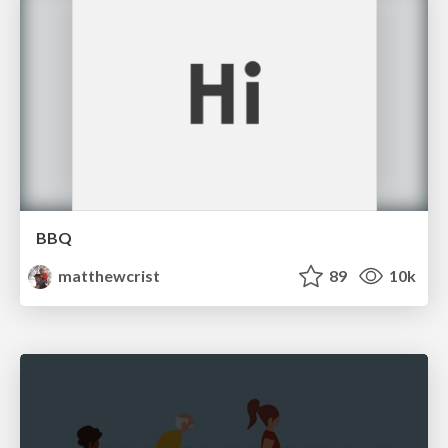
BBQ
matthewcrist
89
10k