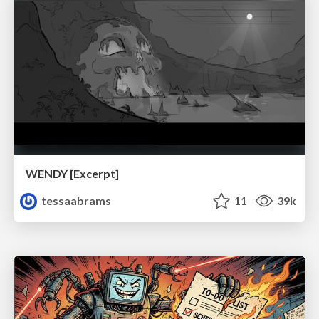
WENDY [Excerpt]
tessaabrams
11
39k