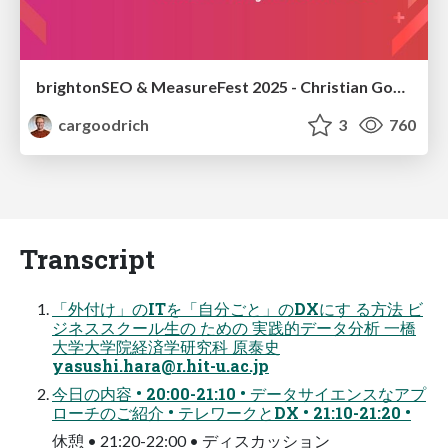
brightonSEO & MeasureFest 2025 - Christian Goodrich - Winning strategies for Black Friday CRO & PPC
cargoodrich
3
760
Transcript
「外付け」のITを「自分ごと」のDXにす る方法 ビ
ジネススクール生の ための 実践的データ分析 一橋
大学大学院経済学研究科 原泰史
yasushi.hara@r.hit-u.ac.jp
今日の内容 • 20:00-21:10 • データサイエンスなアプ
ローチのご紹介 • テレワークとDX • 21:10-21:20 •
休憩 • 21:20-22:00 • ディスカッション