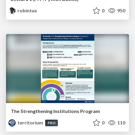
robintux
0
950
The Strengthening Institutions Program
territorium
0
110
PRO