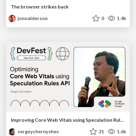
The browser strikes back
jonoalderson
0
1.4k
Improving Core Web Vitals using Speculation Rules API
sergeychernyshev
21
1.6k