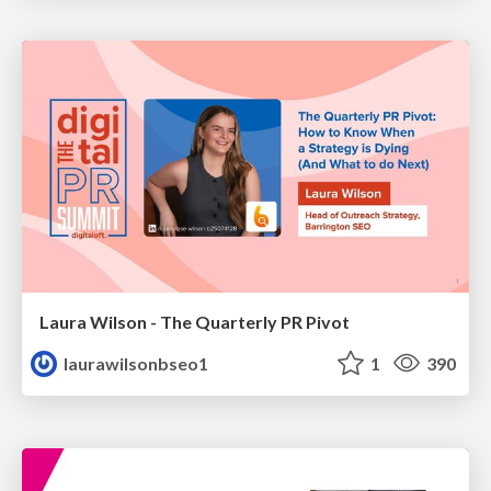
Laura Wilson - The Quarterly PR Pivot
laurawilsonbseo1
1
390