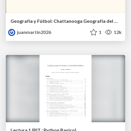
Geografía y Fútbol: Chattanooga Geografía del Búnker de La Roja.
juanmartin2026
1
12k
Lectura 1 (PIT : Python Basico)