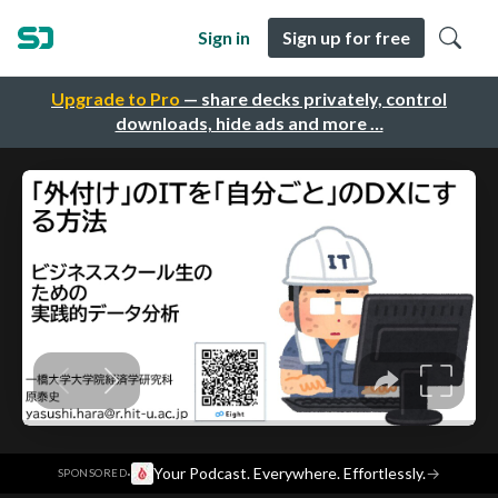
Sign in
Sign up for free
Upgrade to Pro
— share decks privately, control
downloads, hide ads and more …
·
Your Podcast. Everywhere. Effortlessly.
→
SPONSORED