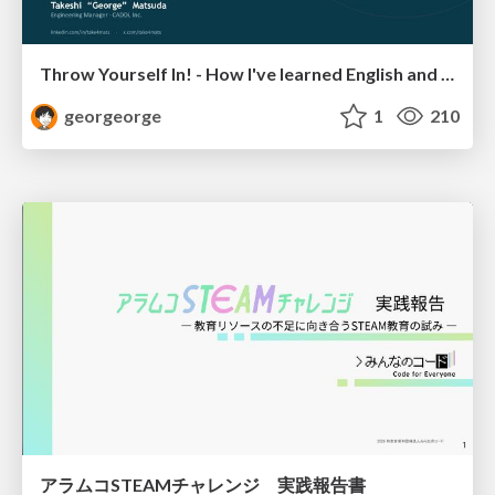
Throw Yourself In! - How I've learned English and What I'm Facing
georgeorge
1
210
アラムコSTEAMチャレンジ 実践報告書