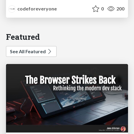
codeforeveryone
0
200
Featured
See All Featured