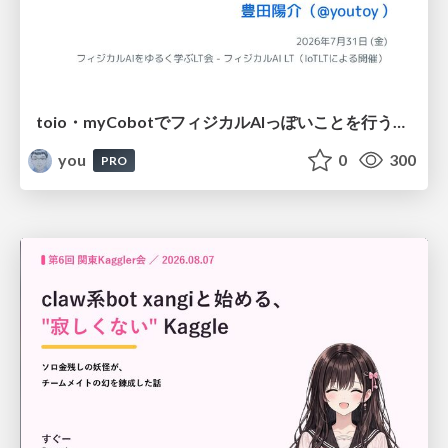
toio・myCobotでフィジカルAIっぽいことを行うための検討（とりあえず調査） / フィジカルAI LT（IoTLTによる開催）
you
0
300
PRO