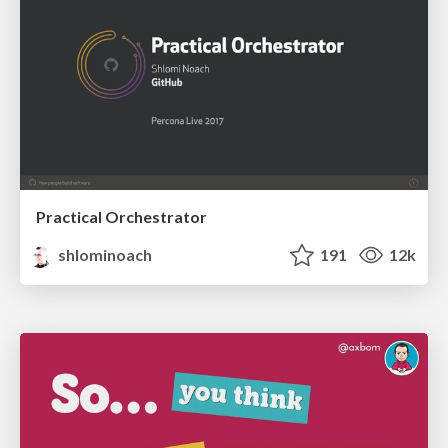
Practical Orchestrator
shlominoach
191
12k