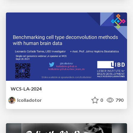
WCS-LA-2024
lcolladotor
0
790