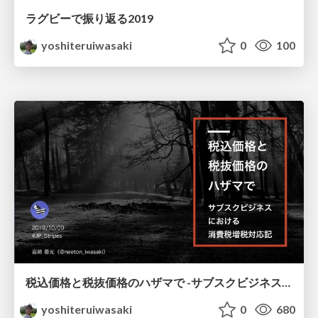
ラグビーで振り返る2019
yoshiteruiwasaki
0
100
税込価格と税抜価格のハザマで -サブスクビジネス における 消費税増税対応記-
yoshiteruiwasaki
0
680