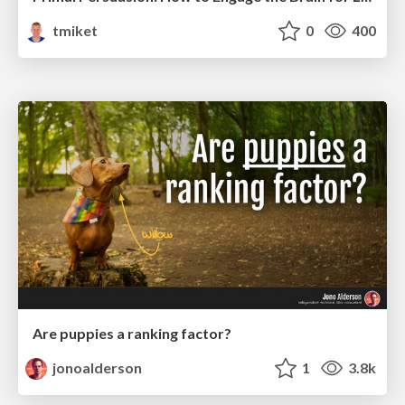
tmiket
0
400
Are puppies a ranking factor?
jonoalderson
1
3.8k