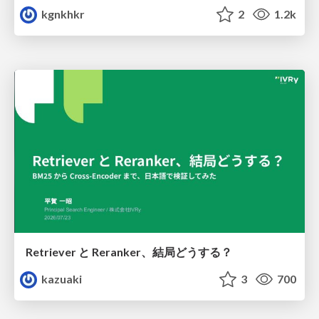
kgnkhkr
2
1.2k
Retriever と Reranker、結局どうする？
kazuaki
3
700