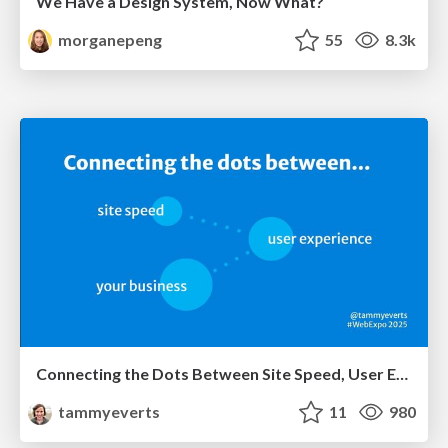
We Have a Design System, Now What?
morganepeng
55
8.3k
Connecting the Dots Between Site Speed, User Experience & Your Business [WebExpo 2025]
tammyeverts
11
980