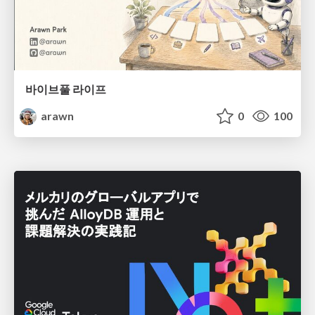
바이브풀 라이프
arawn
0
100