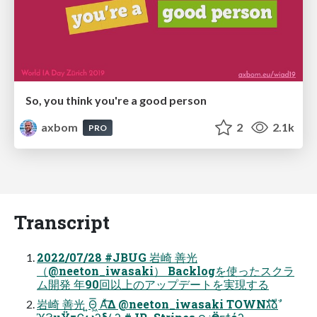
So, you think you're a good person
axbom
2
2.1k
PRO
Transcript
2022/07/28 #JBUG 岩崎 善光
（@neeton_iwasaki） Backlogを使ったスクラ
ム開発 年90回以上のアップデートを実現する
岩崎 善光 ͍Θ͖͞ Αͯ͠Δ @neeton_iwasaki TOWNגࣜձࣾ