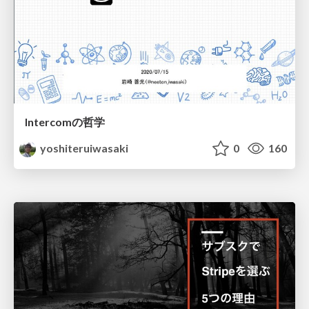
Intercomの哲学
yoshiteruiwasaki
0
160