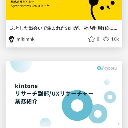
ふとした出会いで生まれたSkillが、 社内利用1位になるまで
mikimhk
8
10k