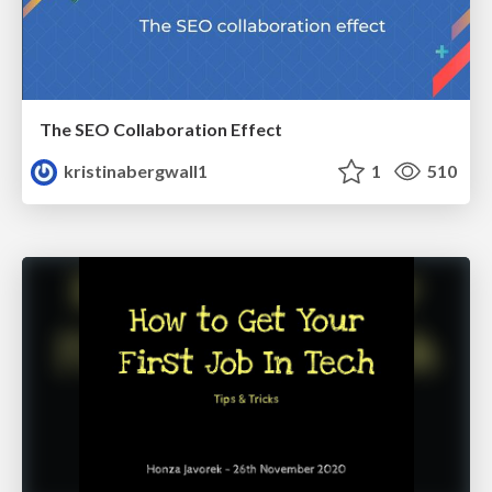
The SEO Collaboration Effect
kristinabergwall1
1
510