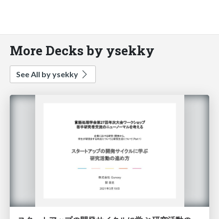
More Decks by ysekky
See All by ysekky