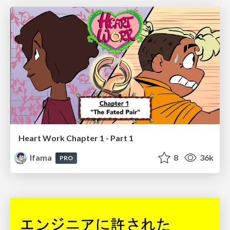
Heart Work Chapter 1 - Part 1
lfama
8
36k
PRO