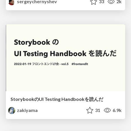
sergeychernyshev
33
2k
StorybookのUI Testing Handbookを読んだ
zakiyama
31
6.9k