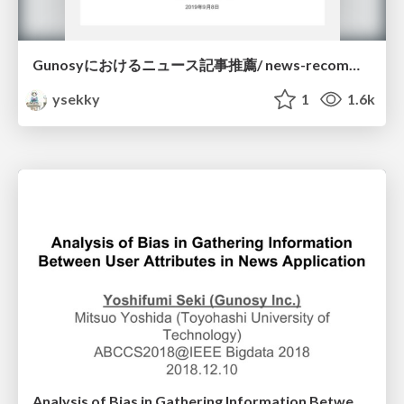
Gunosyにおけるニュース記事推薦/ news-recommendation-in-gunosy-webdbf2019
ysekky
1
1.6k
Analysis of Bias in Gathering Information Between User Attributes in News Application (ABCCS 2018)