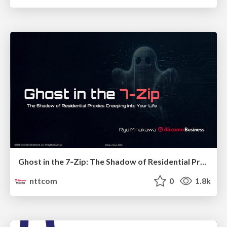
Ghost in the 7‑Zip: The Shadow of Residential Proxies Creeping into Your Life
nttcom
0
1.8k