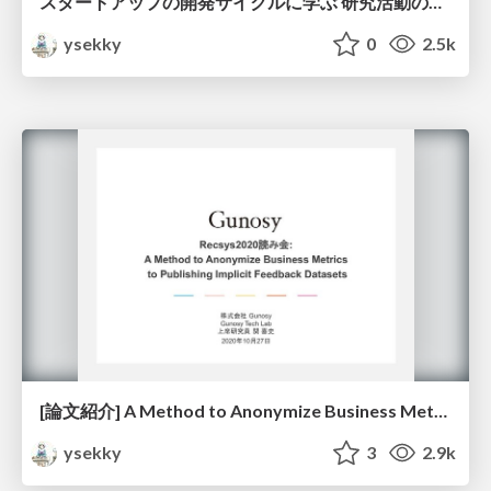
スタートアップの開発サイクルに学ぶ 研究活動の進め方 / research practices inspired by startup business strategy
ysekky
0
2.5k
[論文紹介] A Method to Anonymize Business Metrics to Publishing Implicit Feedback Datasets (Recsys2020) / recsys20-reading-gunosy-datapub
ysekky
3
2.9k