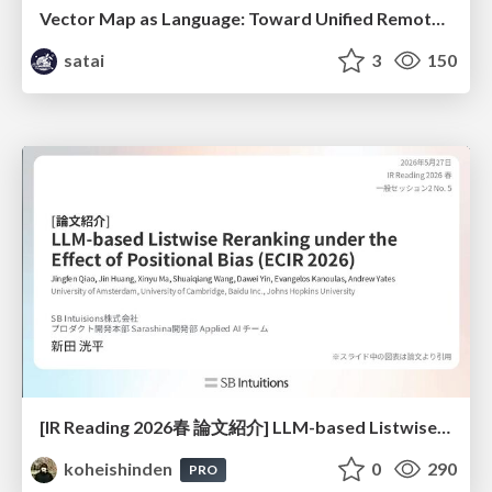
Vector Map as Language: Toward Unified Remote Sensing Vector Mapping
satai
3
150
[IR Reading 2026春 論文紹介] LLM-based Listwise Reranking under the Effect of Positional Bias (ECIR 2026) /IR-Reading-2026-Spring
koheishinden
0
290
PRO