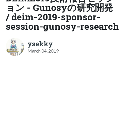
ョン - Gunosyの研究開発
/ deim-2019-sponsor-
session-gunosy-research
ysekky
March 04, 2019