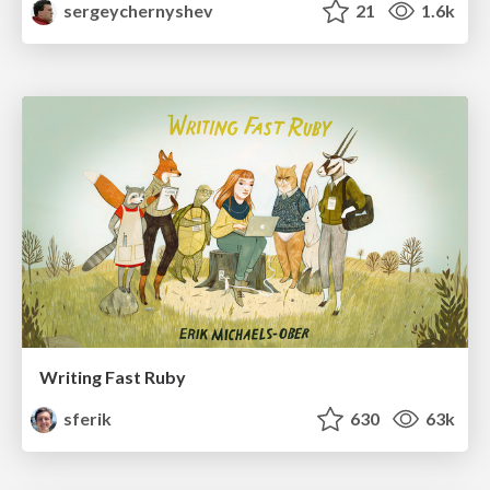
sergeychernyshev
21
1.6k
Writing Fast Ruby
sferik
630
63k