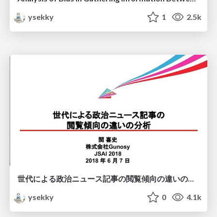
ysekky
1
2.5k
世代による政治ニュース記事の閲覧傾向の違いの分析 - JSAI2018 / Analysis of differences in viewing behavior of politics news by age
ysekky
0
4.1k