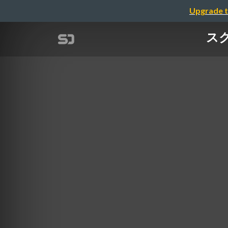
Upgrade t
ス