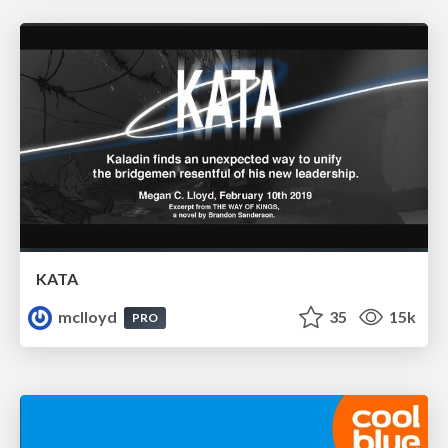
KATA
mclloyd
35
15k
PRO