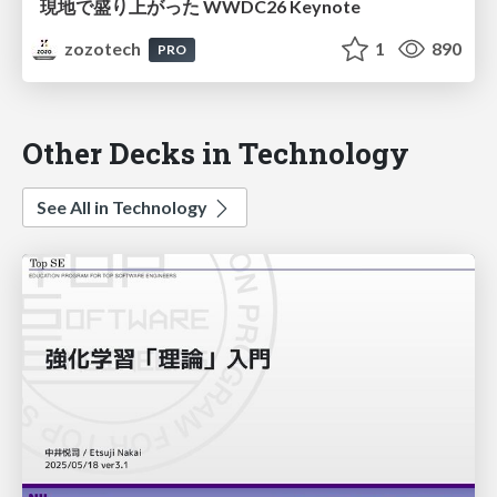
現地で盛り上がった WWDC26 Keynote
zozotech
1
890
PRO
Other Decks in Technology
See All in Technology