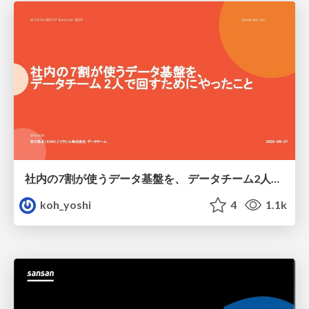
社内の7割が使うデータ基盤を、 データチーム2人で回すためにやったこと
koh_yoshi
4
1.1k