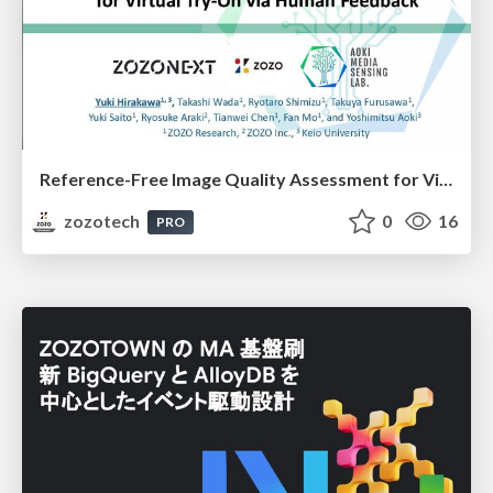
Reference-Free Image Quality Assessment for Virtual Try-On via Human Feedback
zozotech
0
16
PRO