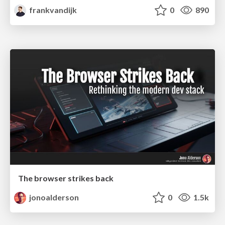
frankvandijk
0
890
The browser strikes back
jonoalderson
0
1.5k