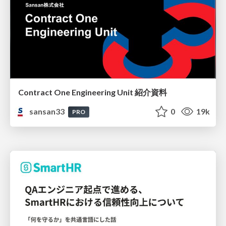
Contract One Engineering Unit 紹介資料
sansan33
0
19k
PRO