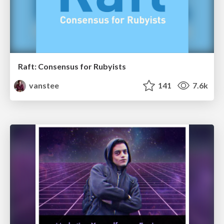
Raft: Consensus for Rubyists
vanstee
141
7.6k