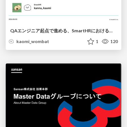
QAエンジニア起点で進める、SmartHRにおける信頼性向上について
kaomi_wombat
1
120