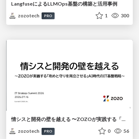
LangfuseによるLLMOps基盤の構築と活用事例
zozotech
1
300
PRO
情シスと開発の壁を越える​ 〜ZOZOが実践する「攻めと守りを両立させる」AI時代のIT基盤戦略〜​
zozotech
0
56
PRO