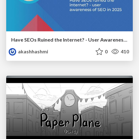
Have SEOs Ruined the Internet? - User Awareness of SEO in 2025
akashhashmi
0
410