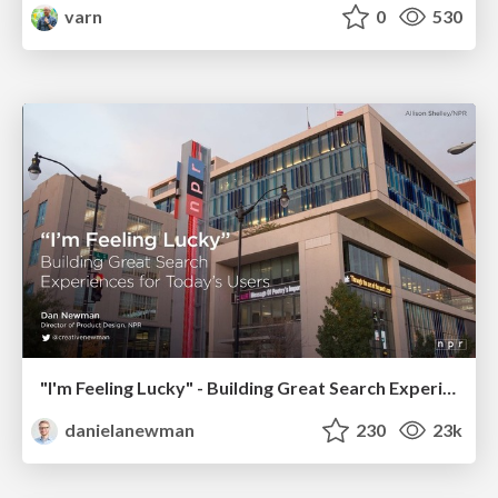
varn
0
530
"I'm Feeling Lucky" - Building Great Search Experiences for Today's Users (#IAC19)
danielanewman
230
23k