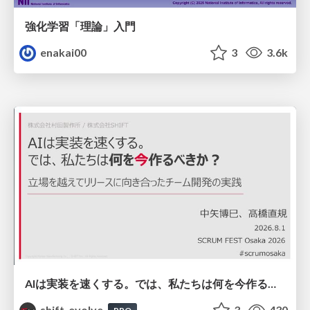
強化学習「理論」入門
enakai00
3
3.6k
AIは実装を速くする。では、私たちは何を今作るべきか？－立場を越えてリリースに向き合ったチーム開発の実践 / 20260801 Hiromi Nakaya and Naoki Takahashi
shift_evolve
3
430