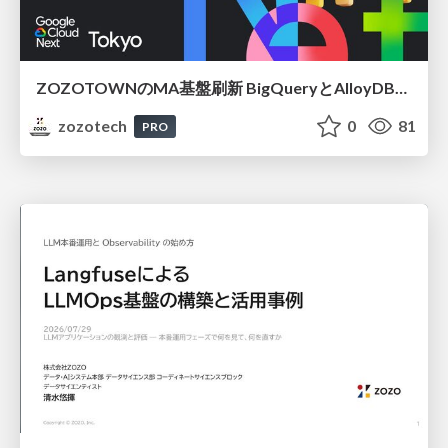
ZOZOTOWNのMA基盤刷新 BigQueryとAlloyDBを中心としたイベント駆動設計
zozotech
0
81
PRO