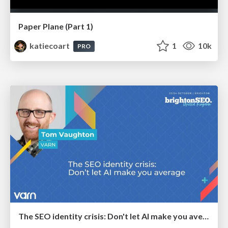
Paper Plane (Part 1)
katiecoart
1
10k
PRO
The SEO identity crisis: Don't let AI make you average