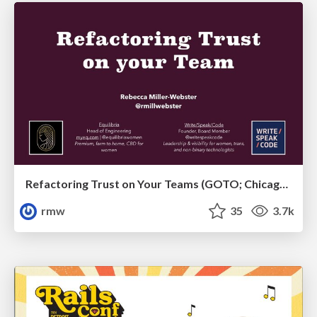
Refactoring Trust on Your Teams (GOTO; Chicago 2020)
rmw
35
3.7k