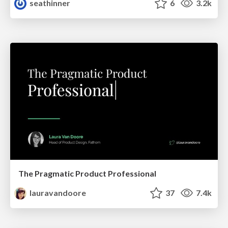
seathinner
6
3.2k
The Pragmatic Product Professional
lauravandoore
37
7.4k