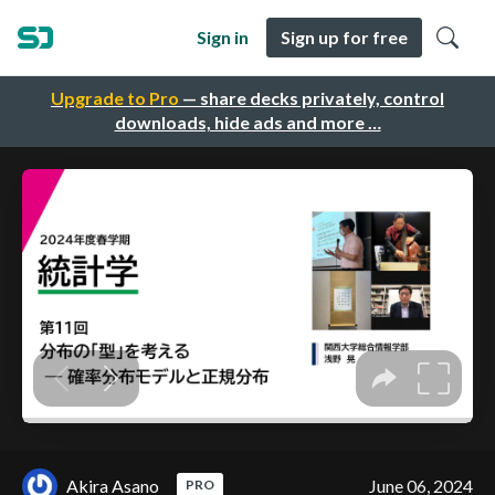
Sign in
Sign up for free
Upgrade to Pro
— share decks privately, control
downloads, hide ads and more …
Akira Asano
June 06, 2024
PRO