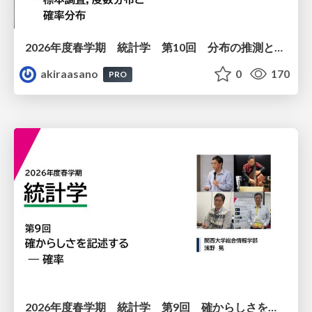
2026年度春学期 統計学 第10回 分布の推測とは － 標本調査，度数分布と確率分布 (2026. 6. 4)
akiraasano
0
170
PRO
2026年度春学期 統計学 第9回 確からしさを記述する ー 確率 (2026. 5. 28)