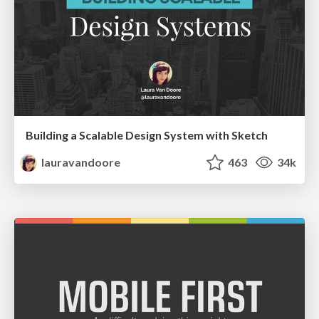
Building a Scalable Design System with Sketch
lauravandoore
463
34k