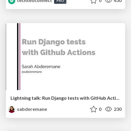
techseoconnect
0
430
PRO
Lightning talk: Run Django tests with GitHub Actions
sabderemane
0
230