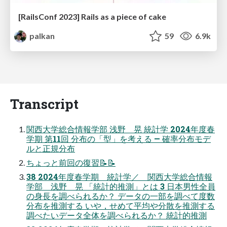
[RailsConf 2023] Rails as a piece of cake
palkan
59
6.9k
Transcript
関西大学総合情報学部 浅野 晃 統計学 2024年度春
学期 第11回 分布の「型」を考える — 確率分布モデ
ルと正規分布
ちょっと前回の復習📝📝
38 2024年度春学期 統計学／ 関西大学総合情報
学部 浅野 晃 「統計的推測」とは 3 日本男性全員
の身長を調べられるか？ データの一部を調べて度数
分布を推測する いや，せめて平均や分散を推測する
調べたいデータ全体を調べられるか？ 統計的推測