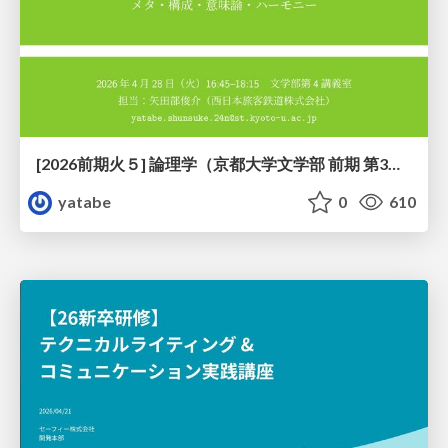
[2026前期火５] 論理学（京都大学文学部 前期 第3回）「形式言語と四つのキーワード：メタ・構成・意味論・ハーモニー」
yatabe
0
610