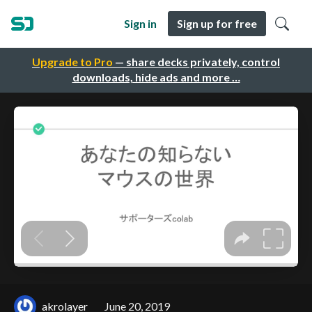
Sign in
Sign up for free
Upgrade to Pro
— share decks privately, control
downloads, hide ads and more …
akrolayer
June 20, 2019