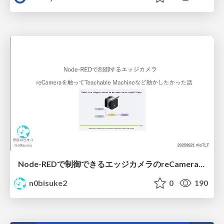
Node-REDで制御できるエッジカメラのreCameraを触る #iotlt #JLCPCB #recamera
n0bisuke2
0
190