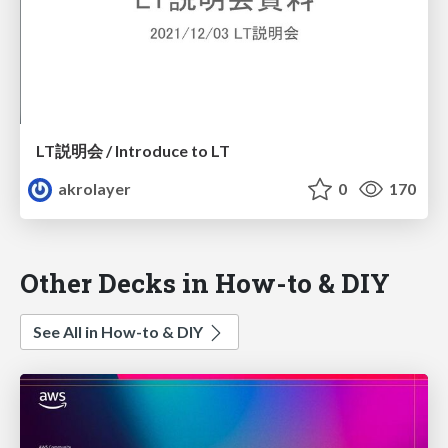
LT説明会 / Introduce to LT
akrolayer
0
170
Other Decks in How-to & DIY
See All in How-to & DIY