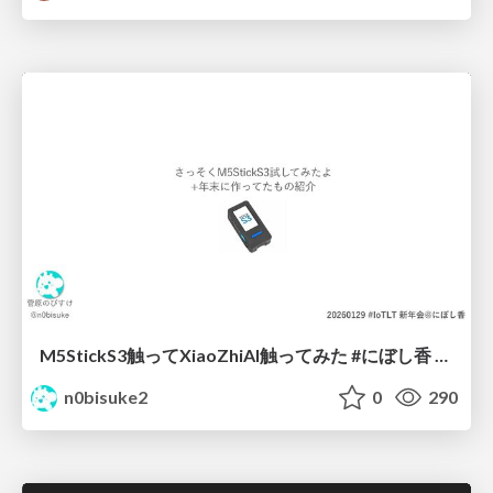
M5StickS3触ってXiaoZhiAI触ってみた #にぼし香 #iotlt
n0bisuke2
0
290