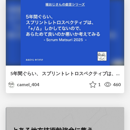
5年間ぐらい、 スプリントレトロスペクティブは、 「+/Δ」しかしてないので、 あらためて良いのか悪いか考えてみる / Doing Plus Delta for about five years
camel_404
1
460