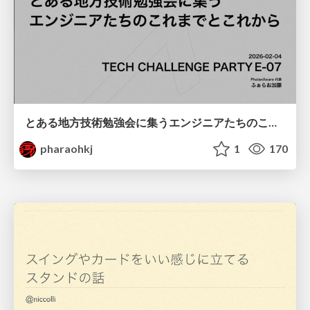
とある地方技術勉強会に集うエンジニアたちのこれまでとこれから
pharaohkj
1
170