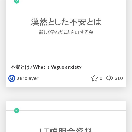
不安とは / What is Vague anxiety
akrolayer
0
310