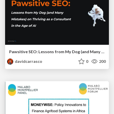
Pawsitive SEO: Lessons from My Dog (and Many Mistakes) on Thriving as a Consultant in the Age of AI
davidcarrasco
0
200