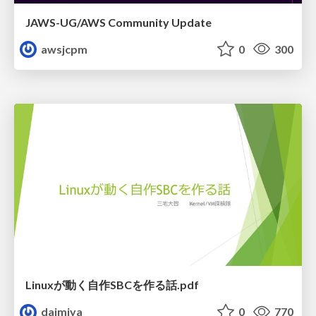
JAWS-UG/AWS Community Update
awsjcpm
0
300
Linuxが動く自作SBCを作る話.pdf
daimiya
0
770