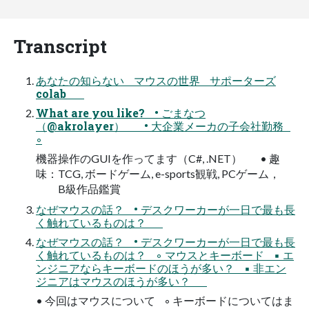
Transcript
あなたの知らない マウスの世界 サポーターズ
colab
What are you like? • ごまなつ
（@akrolayer） • 大企業メーカの子会社勤務
◦
機器操作のGUIを作ってます（C#, .NET） • 趣
味：TCG, ボードゲーム, e-sports観戦, PCゲーム，
B級作品鑑賞
なぜマウスの話？ • デスクワーカーが一日で最も長
く触れているものは？
なぜマウスの話？ • デスクワーカーが一日で最も長
く触れているものは？ ◦ マウスとキーボード ▪ エ
ンジニアならキーボードのほうが多い？ ▪ 非エン
ジニアはマウスのほうが多い？
• 今回はマウスについて ◦ キーボードについてはま