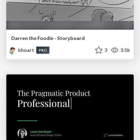
Darren the Foodie - Storyboard
khoart
3
3.5k
PRO