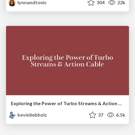
lynnandtonic
304
22k
Exploring the Power of Turbo Streams & Action Cable | RailsConf2023
kevinliebholz
37
6.5k