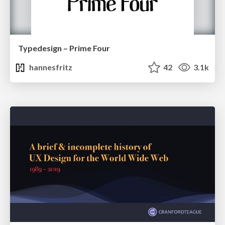
Typedesign – Prime Four
hannesfritz
42
3.1k