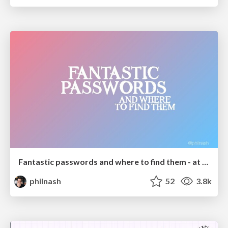
Fantastic passwords and where to find them - at NoRuKo
philnash
52
3.8k