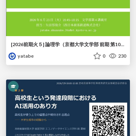
[2026前期火５] 論理学（京都大学文学部 前期 第10回）「論理学の哲学——意味とは何か（Tonkと推論主義）」
yatabe
0
230