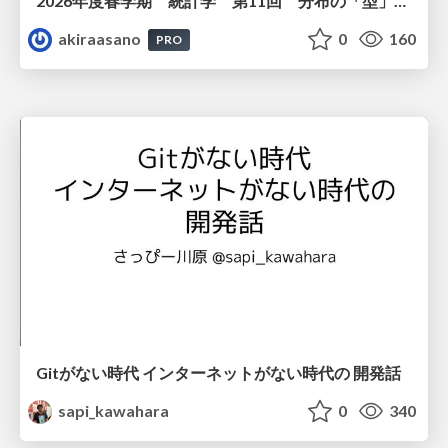
2026年度春学期 統計学 第11回 分布の「型」を考える － 確率分布モデルと正規分布 (2026. 6. 11)
akiraasano
0
160
PRO
Gitがない時代 インターネットがない時代の 開発話
sapi_kawahara
0
340