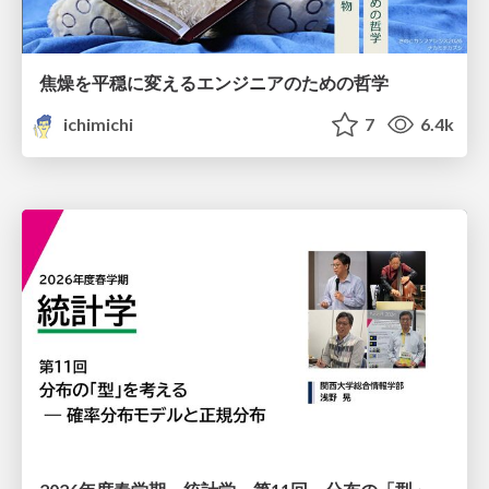
焦燥を平穏に変えるエンジニアのための哲学
ichimichi
7
6.4k