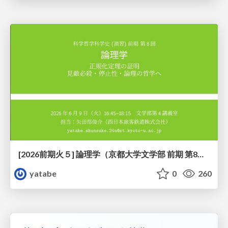
[2026前期火５] 論理学（京都大学文学部 前期 第8回）「正規化定理の証明」
yatabe
0
260