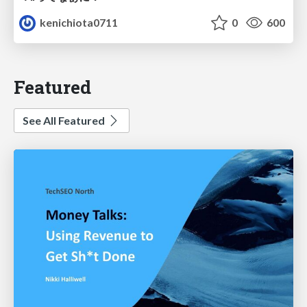
kenichiota0711
0
600
Featured
See All Featured