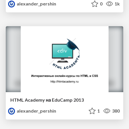
alexander_pershin
0
1k
HTML Academy на EduCamp 2013
alexander_pershin
1
380