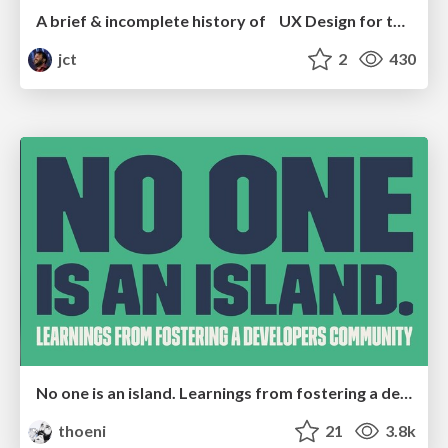
A brief & incomplete history of UX Design for the World Wide Web: 1989–2019
jct
2
430
No one is an island. Learnings from fostering a developers community.
thoeni
21
3.8k