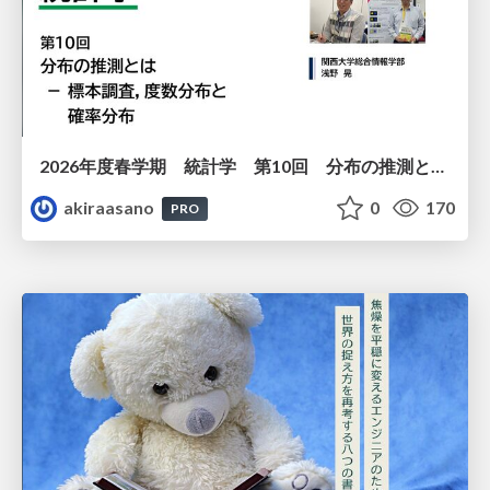
2026年度春学期 統計学 第10回 分布の推測とは － 標本調査，度数分布と確率分布 (2026. 6. 4)
akiraasano
0
170
PRO