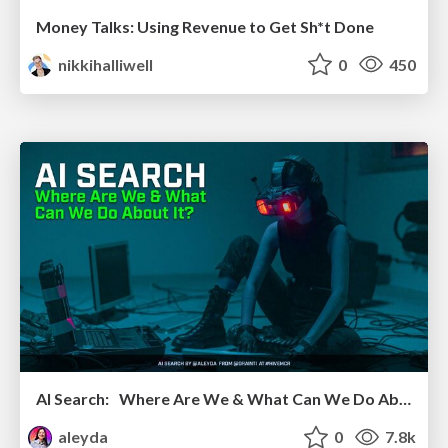
Money Talks: Using Revenue to Get Sh*t Done
nikkihalliwell
0
450
AI Search: Where Are We & What Can We Do About It?
aleyda
0
7.8k