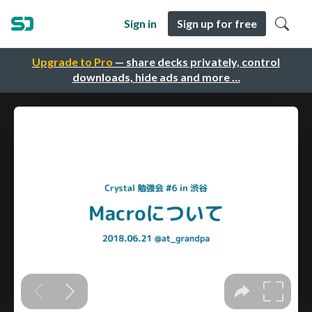
Sign in
Sign up for free
Upgrade to Pro
— share decks privately, control
downloads, hide ads and more …