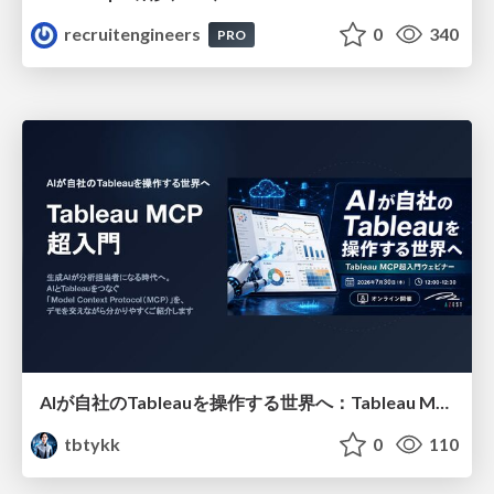
recruitengineers
0
340
PRO
AIが自社のTableauを操作する世界へ：Tableau MCP超入門
tbtykk
0
110