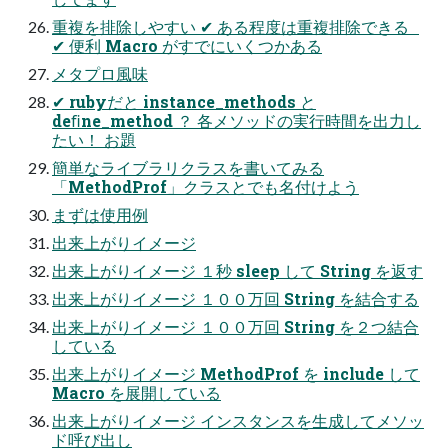
重複を排除しやすい ✔ ある程度は重複排除できる
✔ 便利 Macro がすでにいくつかある
メタプロ風味
✔ rubyだと instance_methods と
deﬁne_method ？ 各メソッドの実行時間を出力し
たい！ お題
簡単なライブラリクラスを書いてみる
「MethodProf」クラスとでも名付けよう
まずは使用例
出来上がりイメージ
出来上がりイメージ １秒 sleep して String を返す
出来上がりイメージ １００万回 String を結合する
出来上がりイメージ １００万回 String を２つ結合
している
出来上がりイメージ MethodProf を include して
Macro を展開している
出来上がりイメージ インスタンスを生成してメソッ
ド呼び出し