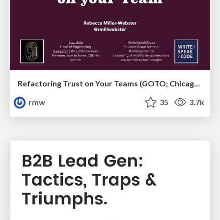
Refactoring Trust on Your Teams (GOTO; Chicago 2020)
rmw
35
3.7k