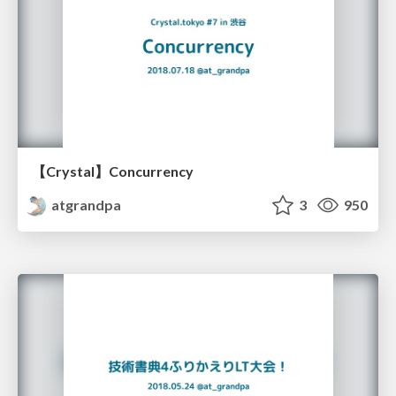
【Crystal】Concurrency
atgrandpa
3
950