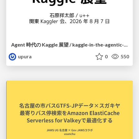
Agent 時代の Kaggle 展望 / kaggle-in-the-agentic-era
upura
0
550