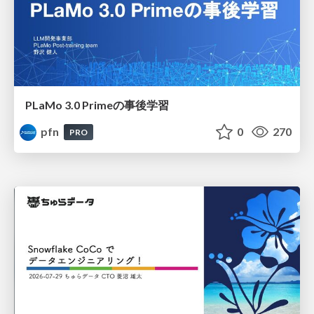
PLaMo 3.0 Primeの事後学習
pfn
0
270
PRO