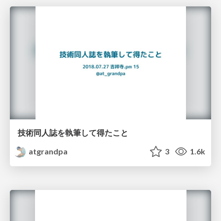
技術同人誌を執筆して得たこと
atgrandpa
3
1.6k