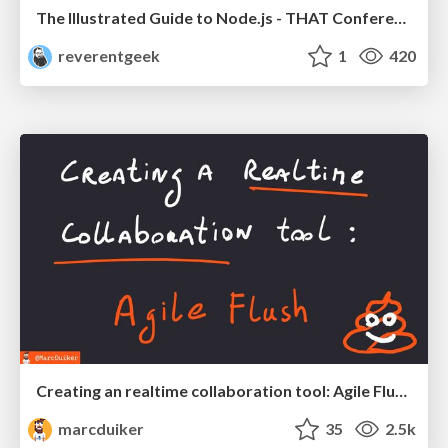
The Illustrated Guide to Node.js - THAT Conference 2024
reverentgeek
1
420
Creating an realtime collaboration tool: Agile Flush - .NET Oxford
marcduiker
35
2.5k