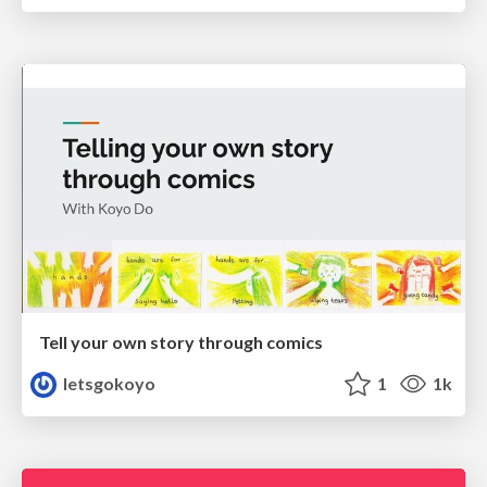
Tell your own story through comics
letsgokoyo
1
1k