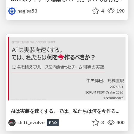
nagisa53
4
190
AIは実装を速くする。では、私たちは何を今作るべきか？－立場を越えてリリースに向き合ったチーム開発の実践 / 20260801 Hiromi Nakaya and Naoki Takahashi
shift_evolve
3
400
PRO