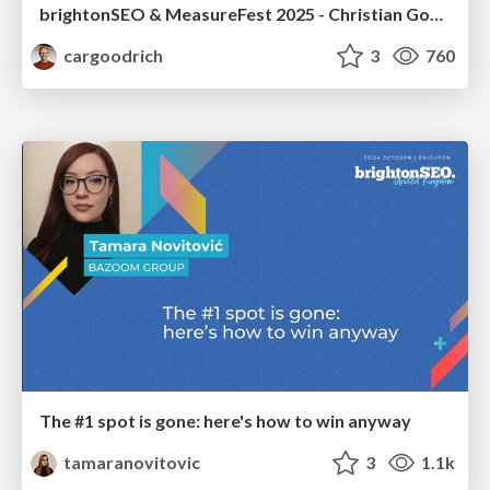
brightonSEO & MeasureFest 2025 - Christian Goodrich - Winning strategies for Black Friday CRO & PPC
cargoodrich
3
760
The #1 spot is gone: here's how to win anyway
tamaranovitovic
3
1.1k