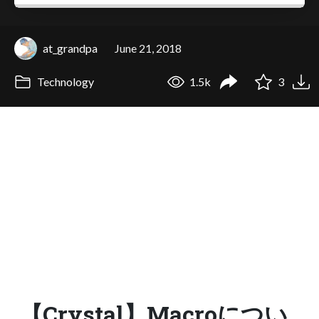
at_grandpa
June 21, 2018
Technology
1.5k
3
【Crystal】Macroについ