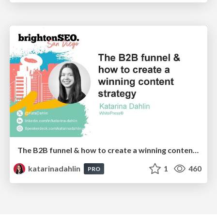
The B2B funnel & how to create a winning content strategy
katarinadahlin
1
460
PRO