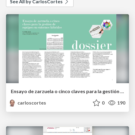
See All by CarlosCortes
Ensayo de zarzuela o cinco claves para la gestión de equipos en entornos híbridos
carloscortes
0
190