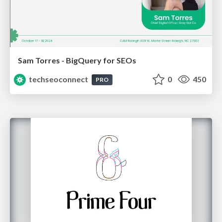
Sam Torres - BigQuery for SEOs
techseoconnect
0
450
PRO