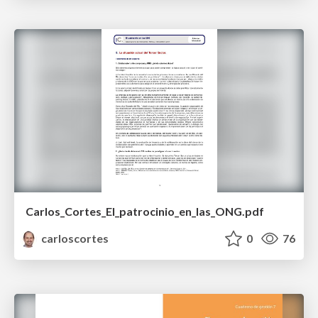
Carlos_Cortes_El_patrocinio_en_las_ONG.pdf
carloscortes
0
76