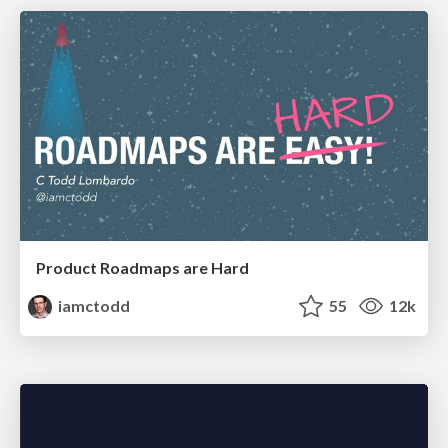
Product Roadmaps are Hard
iamctodd
55
12k