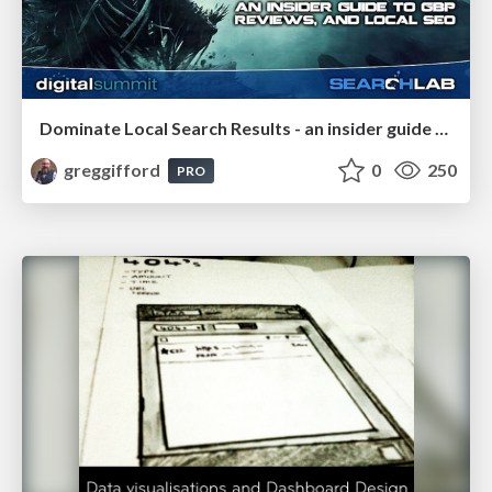
Dominate Local Search Results - an insider guide to GBP, reviews, and Local SEO
greggifford
0
250
PRO