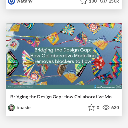
watany
108
250k
Bridging the Design Gap: How Collaborative Modelling removes blockers to flow between stakeholders and teams @FastFlow conf
baasie
0
630