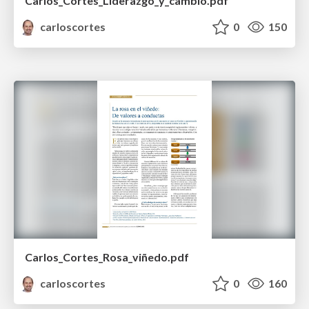
Carlos_Cortes_Liderazgo_y_cambio.pdf
carloscortes
0
150
Carlos_Cortes_Rosa_viñedo.pdf
carloscortes
0
160