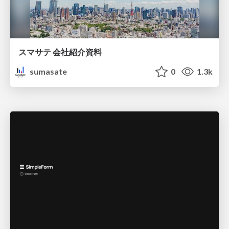
スマサテ 会社紹介資料
sumasate
0
1.3k