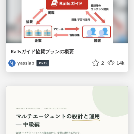
Railsガイド協賛プランの概要
yasslab
2
14k
PRO