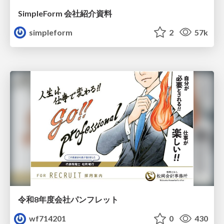
SimpleForm 会社紹介資料
simpleform
2
57k
令和8年度会社パンフレット
wf714201
0
430