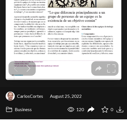
CarlosCortes
August 25, 2022
Business
120
0