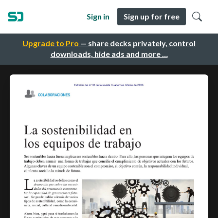
Sign in
Sign up for free
Upgrade to Pro
— share decks privately, control
downloads, hide ads and more …