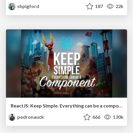
shpigford
187
22k
ReactJS: Keep Simple. Everything can be a component!
pedronauck
666
130k