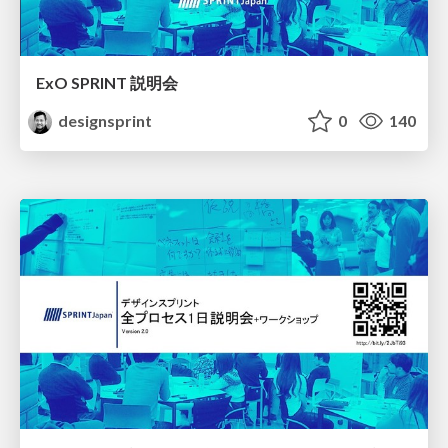
ExO SPRINT 説明会
designsprint
0
140