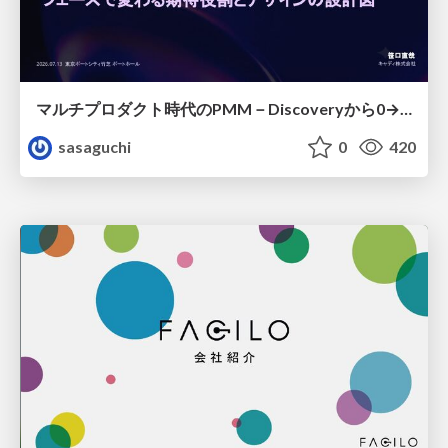
マルチプロダクト時代のPMM－Discoveryから0→1、Expansionまで フェーズで変わる期待役割とアサインの設計図
sasaguchi
0
420