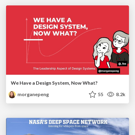
We Have a Design System, Now What?
morganepeng
55
8.2k