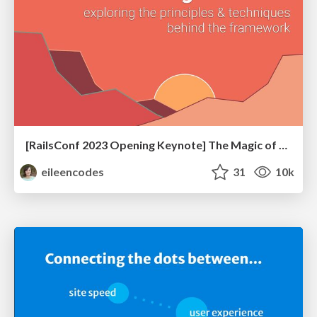
[RailsConf 2023 Opening Keynote] The Magic of Rails
eileencodes
31
10k