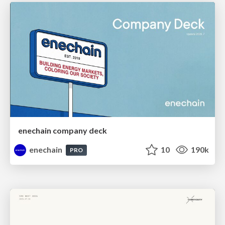
enechain company deck
enechain
10
190k
PRO