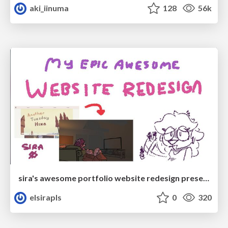
aki_iinuma
128
56k
sira's awesome portfolio website redesign presentation
elsirapls
0
320