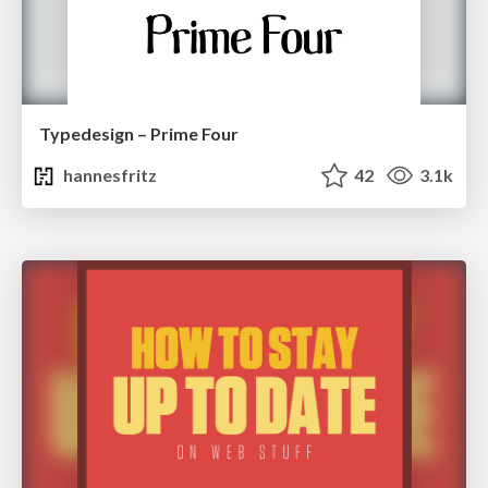
Typedesign – Prime Four
hannesfritz
42
3.1k