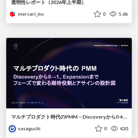
透明性レポート（2026年上半期）
mercari_inc
0
5.6k
マルチプロダクト時代のPMM－Discoveryから0→1、Expansionまで フェーズで変わる期待役割とアサインの設計図
sasaguchi
0
420