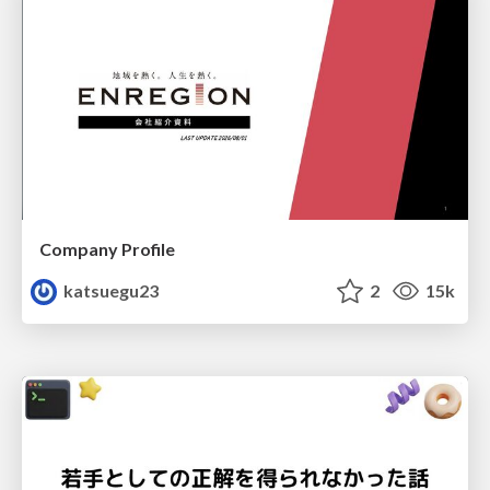
Company Profile
katsuegu23
2
15k