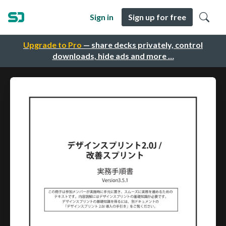
Sign in
Sign up for free
Upgrade to Pro
— share decks privately, control
downloads, hide ads and more …