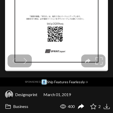
·
Ship Features Fearlessly
→
SPONSORED
Designsprint
March 01, 2019
Business
400
2