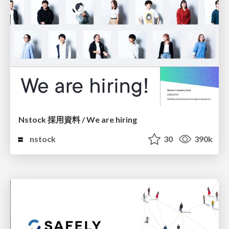
Nstock 採用資料 / We are hiring
nstock
30
390k