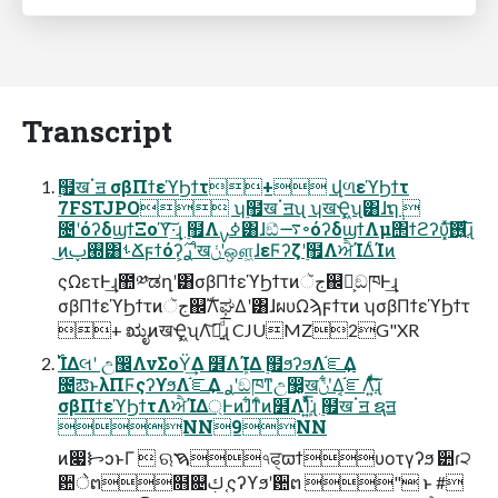
Transcript
࣮຿खॱॻ σβΠϯεϓϦϯτ+ վળεϓϦϯτ
7FSTJPO ʮ࣮຿खॱॻʯ ʮखҾ͖ʯ͸ɺຖ݄ 
೔ʹόʔδϣϯΞοϓ͠·͢ɻ ࣮຿Λߦ͏ࡍ͸ɺඞͣ࠷৽όʔδϣϯΛμ΢ϯϩʔυ͓ͯ͠࢖͍͍ͩ͘͞ɻ
͜ͷ࡭ࢠ͸ࢀՃϝϯόʔ͕࣮ࢪ࣌ʹखݩʹஔ͖ɺεϜʔζʹ࣮຿ΛਐΊΔͨΊͷ
ςΩετͰ͢ɻ಺༰ಡղʹ͸σβΠϯεϓϦϯτͷجૅ஌͕ࣝඞཁͰ͢ɻ
σβΠϯεϓϦϯτͷجૅ஌ࣝΛಘΔʹ͸ɺผυΩϡϝϯτͷ ʮσβΠϯεϓϦϯτ
+ ಋೖͷखҾ͖ʯΛ͝ཡ͍ͩ͘͞ɻ CJUMZ2G"XR
೔ఔͱλΠϜςʔϒϧΛ֬ೝ͢Δ ࣮ࢪʹඞཁͳඋ඼͕͓खݩʹ͋Δ͔֬ೝΛ͍ͯͩ͘͠͞ɻ
σβΠϯεϓϦϯτΛਐΊΔ্Ͱͷɺ͋ͳͨͷ໾ׂΛܾΊ͍ͯͩ͘͞ɻ ࣮຿खॱॻ ຊॻ
NN9NN
ͷ෇ᝦͻͱΓ  ଋࠇ৭ਫੑϖϯυοτγʔϧ ੺ɾ੨
਺ेຕ໛଄ࢴ ֤ςʔϒϧʹ਺ຕ " ͱ #