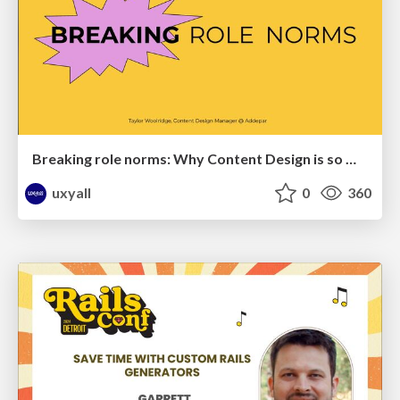
Breaking role norms: Why Content Design is so much more than writing copy - Taylor Woolridge
uxyall
0
360