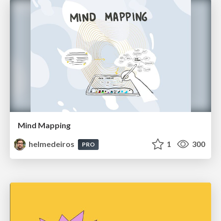
Mind Mapping
helmedeiros
1
300
PRO