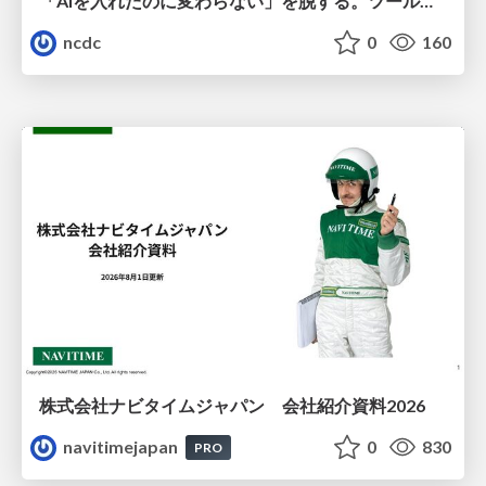
「AIを入れたのに変わらない」を脱する。ツール導入から文化定着まで、1年間の実践知を公開
ncdc
0
160
株式会社ナビタイムジャパン 会社紹介資料2026
navitimejapan
0
830
PRO