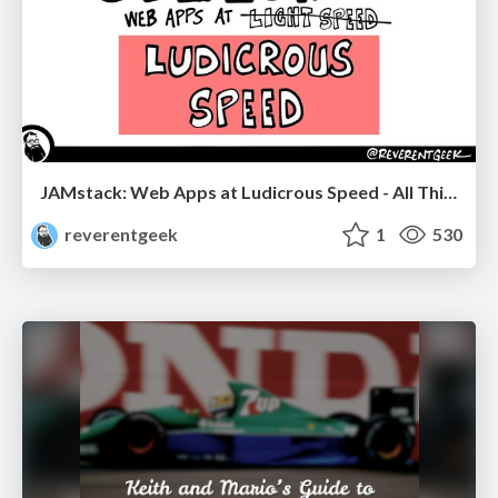
JAMstack: Web Apps at Ludicrous Speed - All Things Open 2022
reverentgeek
1
530