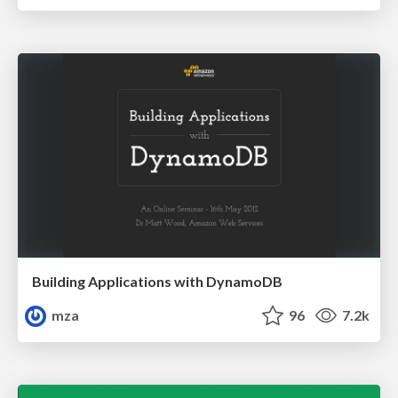
Building Applications with DynamoDB
mza
96
7.2k