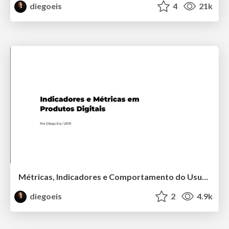
diegoeis
4
21k
Métricas, Indicadores e Comportamento do Usuário
diegoeis
2
4.9k