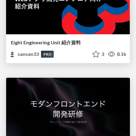
Eight Engineering Unit 紹介資料
sansan33
3
8.1k
PRO