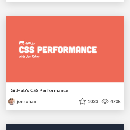
GitHub's CSS Performance
jonrohan
1033
470k