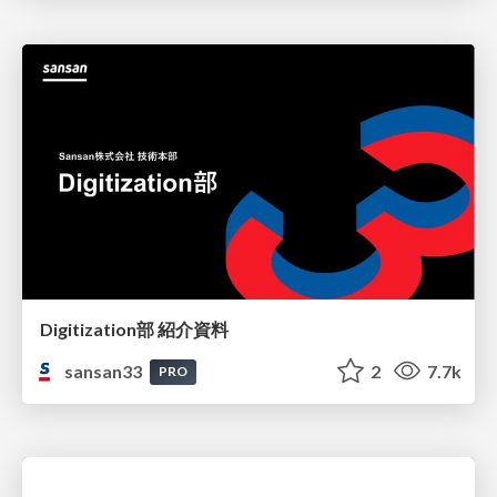
Digitization部 紹介資料
sansan33
2
7.7k
PRO