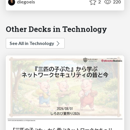
diegoeis
2
220
Other Decks in Technology
See All in Technology
『三匹の子ぶた』から学ぶネットワークセキュリティの昔と今 / Network Security: Then and Now Through the Lens of The Three Little Pigs