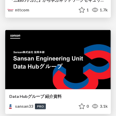
nttcom
1
1.7k
Data Hubグループ 紹介資料
sansan33
0
3.1k
PRO