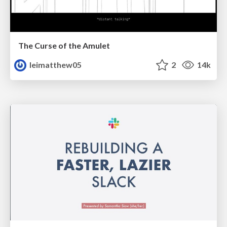
The Curse of the Amulet
leimatthew05
2
14k