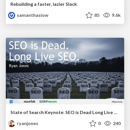
Rebuilding a faster, lazier Slack
samanthasiow
85
9.6k
State of Search Keynote: SEO is Dead Long Live SEO
ryanjones
0
240