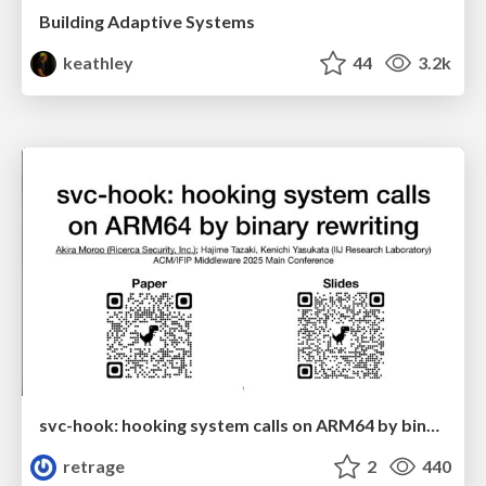
Building Adaptive Systems
keathley
44
3.2k
svc-hook: hooking system calls on ARM64 by binary rewriting
retrage
2
440