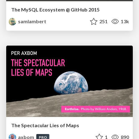
The MySQL Ecosystem @ GitHub 2015
samlambert
251
13k
The Spectacular Lies of Maps
axbom
1
890
PRO