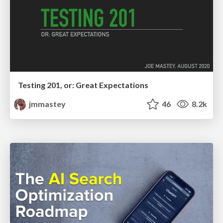
Testing 201, or: Great Expectations
jmmastey
46
8.2k