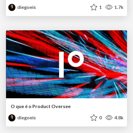
diegoeis
1
1.7k
O que é o Product Oversee
diegoeis
0
4.8k