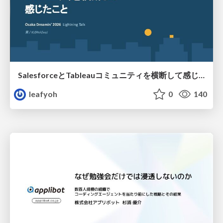
SalesforceとTableauコミュニティを横断して感じたこと（Osaka Dreamin）
leafyoh
0
140