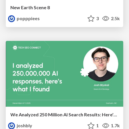
New Earth Scene 8
popppiees
3
2.5k
We Analyzed 250 Million AI Search Results: Here's What I Found
joshbly
1
1.7k