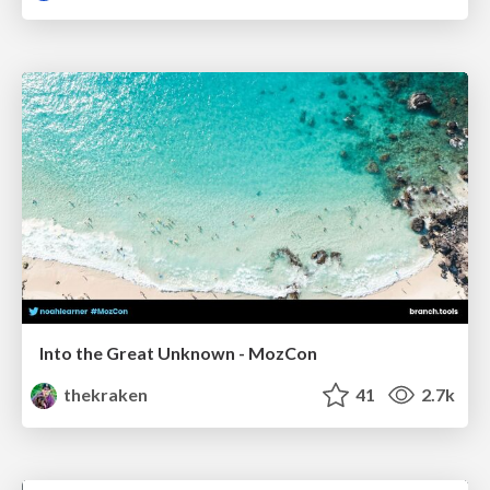
Into the Great Unknown - MozCon
thekraken
41
2.7k