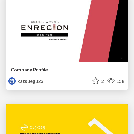
Company Profile
katsuegu23
2
15k