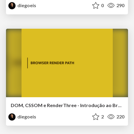
diegoeis
0
290
DOM, CSSOM e RenderThree - Introdução ao Browser Render Path
diegoeis
2
220