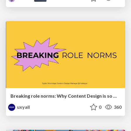
Breaking role norms: Why Content Design is so much more than writing copy - Taylor Woolridge
uxyall
0
360