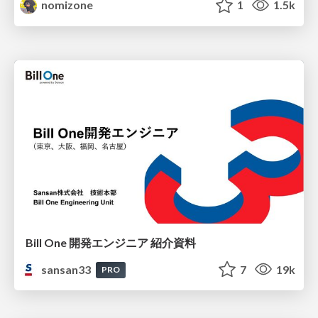
nomizone
1
1.5k
Bill One 開発エンジニア 紹介資料
sansan33
7
19k
PRO