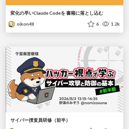
変化の早いClaude Codeを 書籍に落とし込む
oikon48
6
1.2k
サイバー捜査員研修（前半）