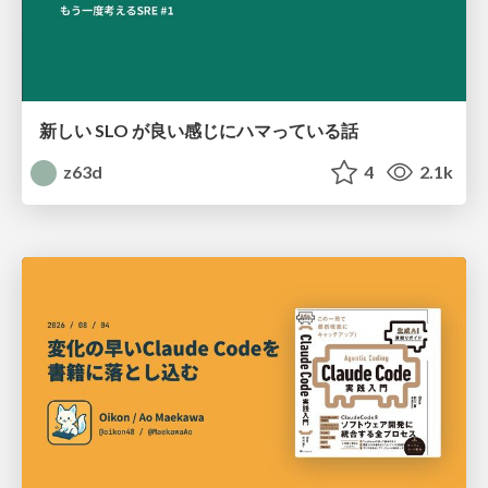
新しい SLO が良い感じにハマっている話
z63d
4
2.1k