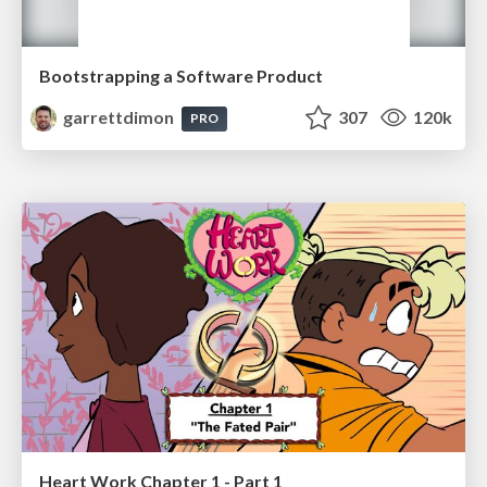
Bootstrapping a Software Product
garrettdimon
307
120k
PRO
Heart Work Chapter 1 - Part 1