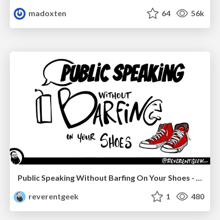
madoxten
64
56k
Public Speaking Without Barfing On Your Shoes - THAT 2023
reverentgeek
1
480