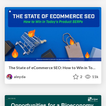
The State of eCommerce SEO: How to Win in Today's Products SERPs - #SEOweek
aleyda
2
11k