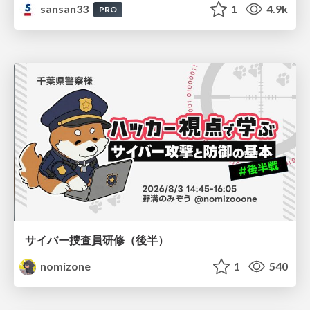
sansan33
1
4.9k
PRO
サイバー捜査員研修（後半）
nomizone
1
540