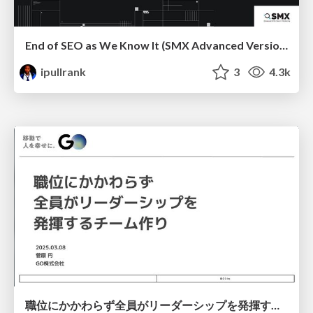
End of SEO as We Know It (SMX Advanced Version)
ipullrank
3
4.3k
職位にかかわらず全員がリーダーシップを発揮するチーム作り / Building a team where everyone can demonstrate leadership regardless of position