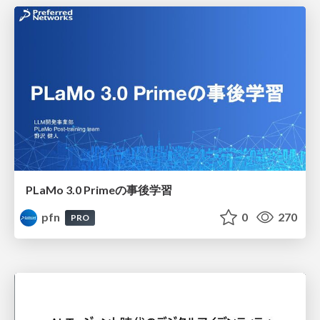
PLaMo 3.0 Primeの事後学習
pfn
0
270
PRO