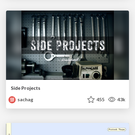
Side Projects
sachag
455
43k