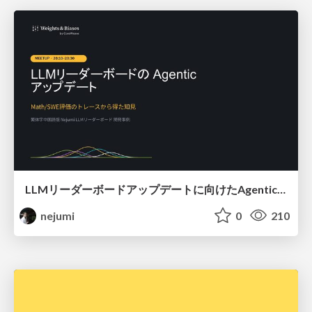
LLMリーダーボードアップデートに向けたAgentic Math_SWEのトレースについて
nejumi
0
210