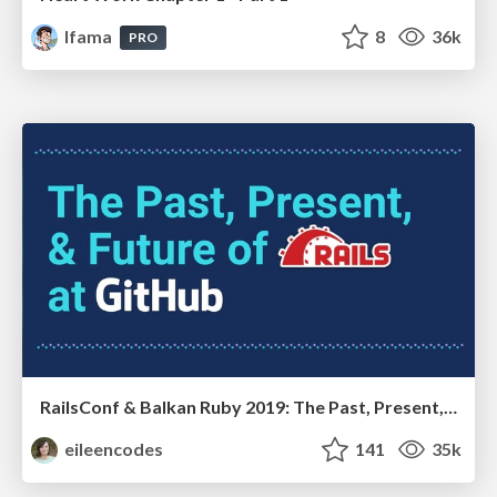
lfama
8
36k
PRO
RailsConf & Balkan Ruby 2019: The Past, Present, and Future of Rails at GitHub
eileencodes
141
35k