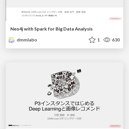
Neo4j with Spark for Big Data Analysis
dmmlabo
1
630