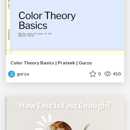
Color Theory Basics | Prateek | Gurzu
gurzu
0
410