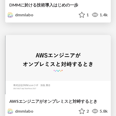
DMMに於ける技術導入はじめの一歩
dmmlabo
1
1.4k
AWSエンジニアがオンプレミスと対峙するとき
dmmlabo
2
5.8k