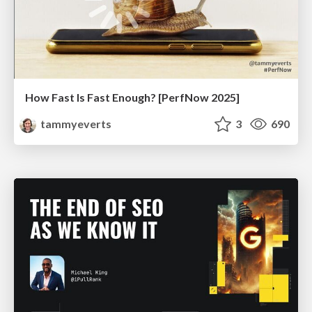
How Fast Is Fast Enough? [PerfNow 2025]
tammyeverts
3
690