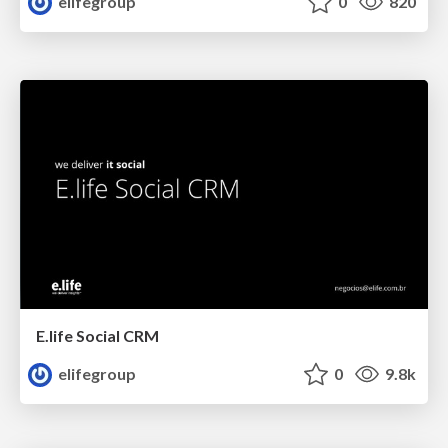
elifegroup
0
820
E.life Social CRM
elifegroup
0
9.8k