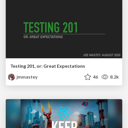
Testing 201, or: Great Expectations
jmmastey
46
8.2k