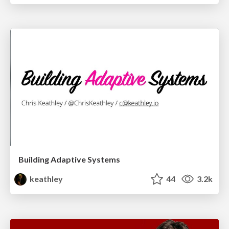
Building Adaptive Systems
keathley
44
3.2k