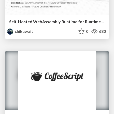
Self-Hosted WebAssembly Runtime for Runtime-Neutral Checkpoint/Restore in Edge–Cloud Continuum
chikuwait
0
680