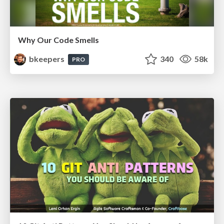
Why Our Code Smells
bkeepers
340
58k
PRO