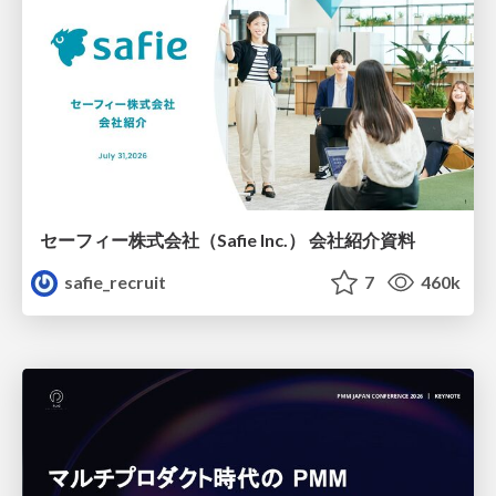
セーフィー株式会社（Safie Inc.） 会社紹介資料
safie_recruit
7
460k