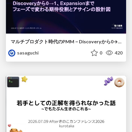
マルチプロダクト時代のPMM－Discoveryから0→1、Expansionまで フェーズで変わる期待役割とアサインの設計図
sasaguchi
0
420