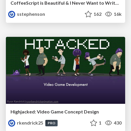
CoffeeScript is Beautiful & I Never Want to Write Plain JavaScript Again
sstephenson
162
16k
Highjacked: Video Game Concept Design
rkendrick25
1
430
PRO