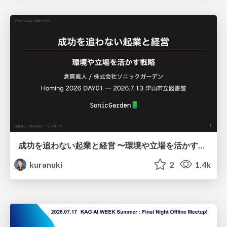
成功を追わない起業と経営 〜環境や立場を活かす戦略（Homing 2026）
kuranuki
2
1.4k