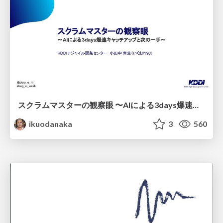
スクラムマスターの観察眼 〜AIによる3days爆速キャッチアップと次の一手〜/The Scrum Master's Insight: Lightning-Fast 3-Day Catch-Up with AI and the Next Move
ikuodanaka
3
560