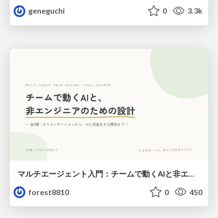
geneguchi
0
3.3k
マルチエージェント入門：チームで動くAIと非エンジニアのための設計（Claude Code）
forest8810
0
450