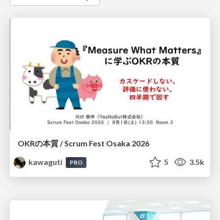
OKRの本質 / Scrum Fest Osaka 2026
kawaguti
5
3.5k
PRO