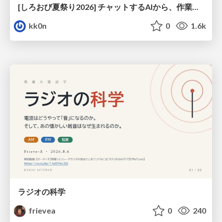
[しろおび夏祭り2026] チャットするAIから、作業するAIへ - 使われ方の変化と、その裏側で起きていること
kk0n
0
1.6k
ラジオの科学
frievea
0
240