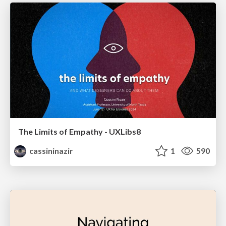
The Limits of Empathy - UXLibs8
cassininazir
1
590