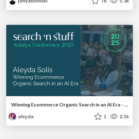
jonyablonski
76
5.3k
Winning Ecommerce Organic Search in an AI Era - #searchnstuff2025
aleyda
1
2.1k