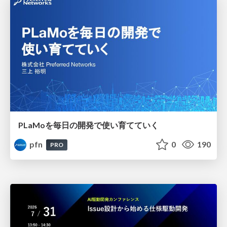
PLaMoを毎日の開発で使い育てていく
pfn
0
190
PRO