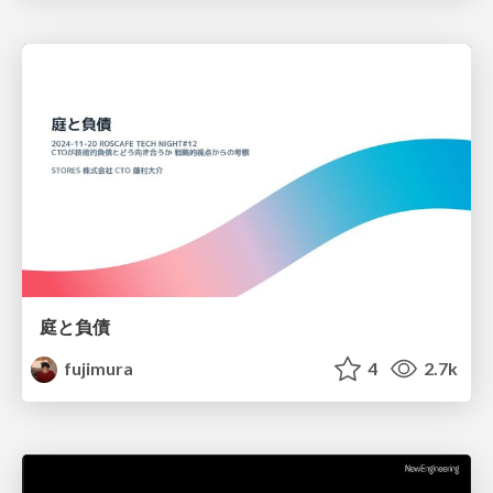
庭と負債
fujimura
4
2.7k