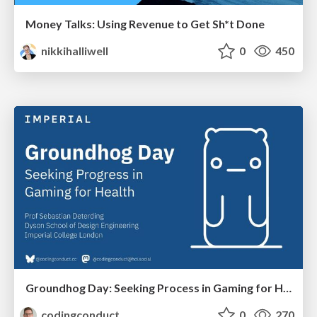
Money Talks: Using Revenue to Get Sh*t Done
nikkihalliwell
0
450
Groundhog Day: Seeking Process in Gaming for Health
codingconduct
0
270