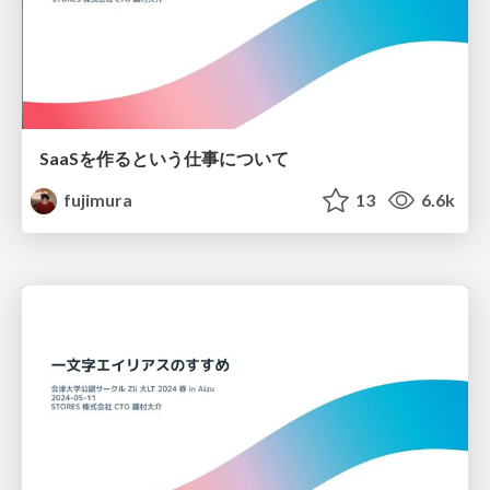
SaaSを作るという仕事について
fujimura
13
6.6k