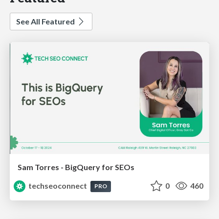
See All Featured
Sam Torres - BigQuery for SEOs
techseoconnect
0
460
PRO