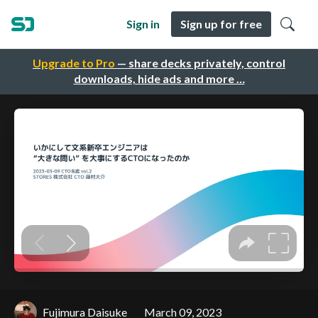
Sign in
Sign up for free
Upgrade to Pro
— share decks privately, control
downloads, hide ads and more …
Fujimura Daisuke
March 09, 2023