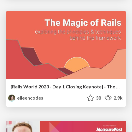
[Rails World 2023 - Day 1 Closing Keynote] - The Magic of Rails
eileencodes
38
2.9k