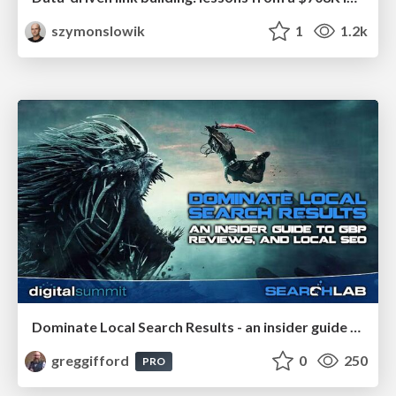
szymonslowik
1
1.2k
Dominate Local Search Results - an insider guide to GBP, reviews, and Local SEO
greggifford
0
250
PRO