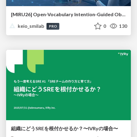
[MIRU26] Open-Vocabulary Intention-Guided Object Detection in Diverse Scenes
keio_smilab
0
130
PRO
組織にどうSREを根付かせるか？〜IVRyの場合〜