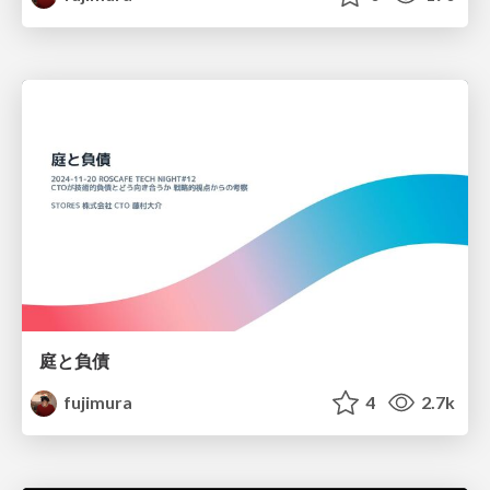
庭と負債
fujimura
4
2.7k