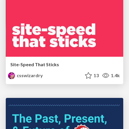
Site-Speed That Sticks
csswizardry
13
1.4k