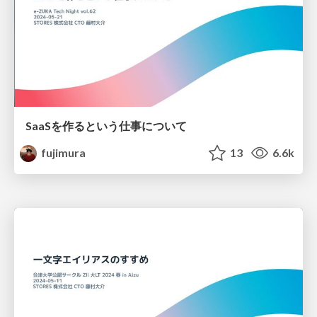
SaaSを作るという仕事について
fujimura
13
6.6k