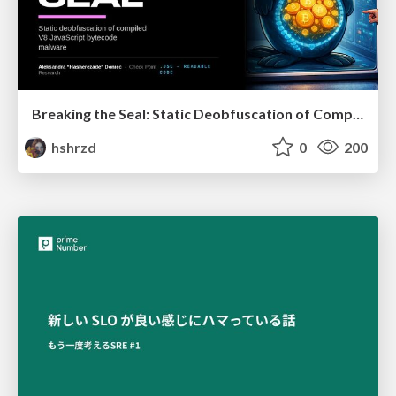
Breaking the Seal: Static Deobfuscation of Compiled V8 JavaScript Bytecode Malware
hshrzd
0
200