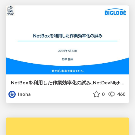
NetBoxを利用した作業効率化の試み_NetDevNight4
tnoha
0
460