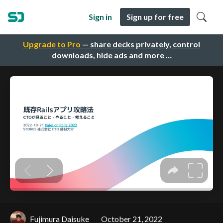
Sign in
Sign up for free
Upgrade to Pro
— share decks privately, control
downloads, hide ads and more …
Fujimura Daisuke
October 21, 2022