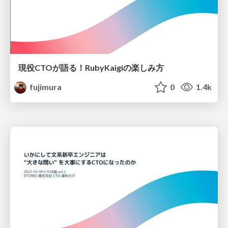
現役CTOが語る！RubyKaigiの楽しみ方
fujimura
0
1.4k