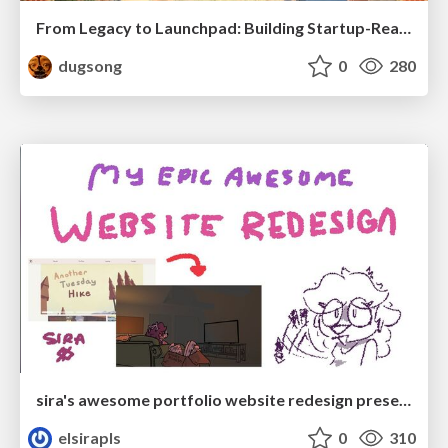
From Legacy to Launchpad: Building Startup-Ready Communities
dugsong
0
280
sira's awesome portfolio website redesign presentation
elsirapls
0
310