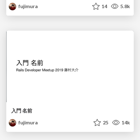
fujimura
14
5.8k
入門 名前
fujimura
25
14k