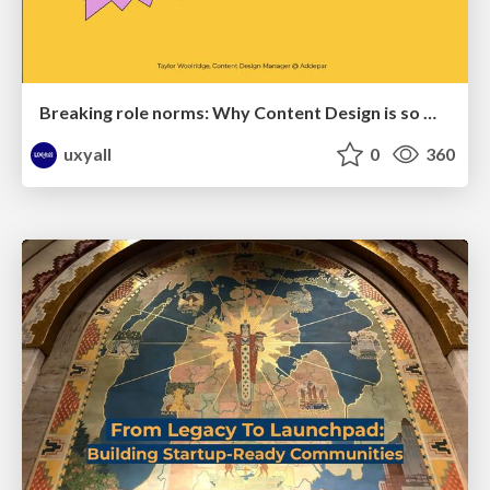
Breaking role norms: Why Content Design is so much more than writing copy - Taylor Woolridge
uxyall
0
360