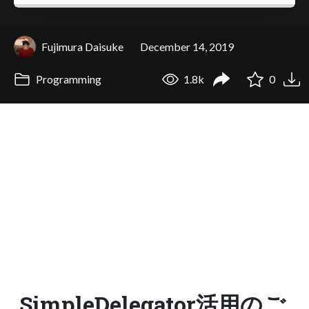
Fujimura Daisuke
December 14, 2019
Programming
1.8k
0
SimpleDelegator活用のご