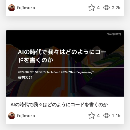
fujimura
4
2.7k
AIの時代で我々はどのようにコードを書くのか
fujimura
4
1.1k