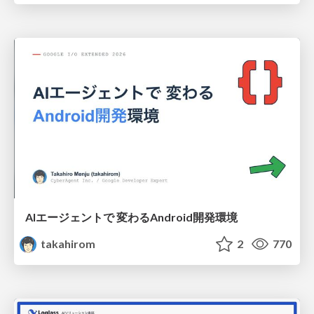
AIエージェントで 変わるAndroid開発環境
takahirom
2
770