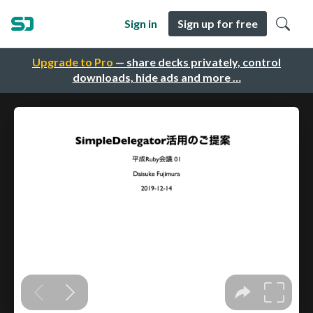
Sign in
Sign up for free
Upgrade to Pro
— share decks privately, control
downloads, hide ads and more …