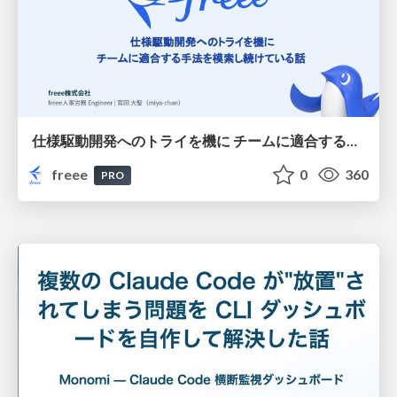
仕様駆動開発へのトライを機に チームに適合する手法を模索し続けている話
freee
0
360
PRO