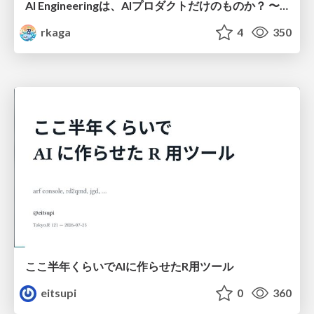
AI Engineeringは、AIプロダクトだけのものか？ 〜AIがソフトウェアを作る時代の新しい当たり前〜 / No AI in your product. AI Engineering in your development.
rkaga
4
350
ここ半年くらいでAIに作らせたR用ツール
eitsupi
0
360