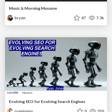
Music & Morning Musume
bryan
47
7.3k
Evolving SEO for Evolving Search Engines
ryanjones
0
250