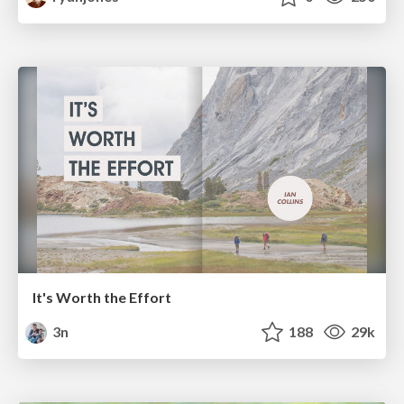
It's Worth the Effort
3n
188
29k