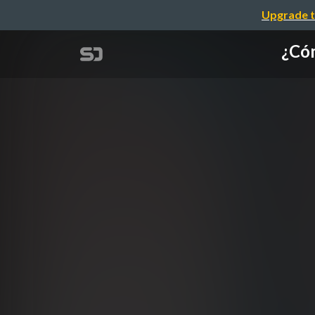
Upgrade t
¿Cóm