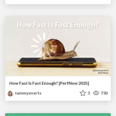
How Fast Is Fast Enough? [PerfNow 2025]
tammyeverts
3
730