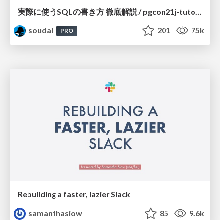
実際に使うSQLの書き方 徹底解説 / pgcon21j-tutorial
soudai
201
75k
PRO
Rebuilding a faster, lazier Slack
samanthasiow
85
9.6k