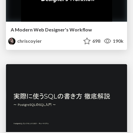
A Modern Web Designer's Workflow
chriscoyier
698
190k