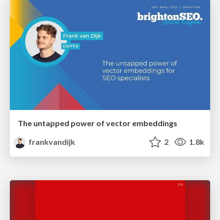
The untapped power of vector embeddings
frankvandijk
2
1.8k