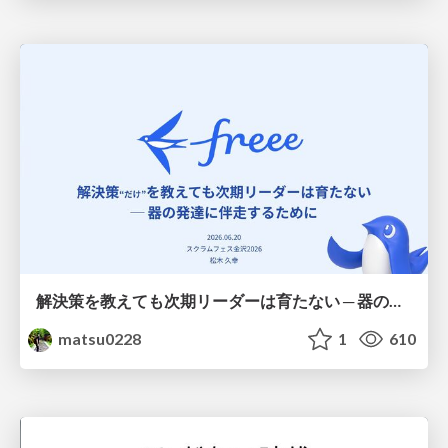
解決策を教えても次期リーダーは育たない ─ 器の発達に伴走するために / Partnering with leaders in their vertical development
matsu0228
1
610