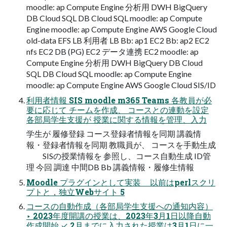
moodle: ap Compute Engine 分析用 DWH BigQuery
DB Cloud SQL DB Cloud SQL moodle: ap Compute
Engine moodle: ap Compute Engine AWS Google Cloud
old-data EFS LB 利用者 LB Bb: ap1 EC2 Bb: ap2 EC2
nfs EC2 DB (PG) EC2 データ連携 EC2 moodle: ap
Compute Engine 分析用 DWH BigQuery DB Cloud
SQL DB Cloud SQL moodle: ap Compute Engine
moodle: ap Compute Engine AWS Google Cloud SIS/ID
利用者情報 SIS moodle m365 Teams 各教員が必
要に応じて チームを作成、 コースとの連動を設定
各部局学生支援が 授業に関する情報を管理、入力
学生が 履修登録 コース登録者情報を同期 講義情
報・登録者情報を同期 教職員が、 コースを手動生成
SISの授業情報を 参照し、コース自動生成 ID管
理 今回 調達 中間DB Bb 講義情報・履修生情報
Moodle プラグインとして実装 以前はperlスクリ
プトと，独立Webサイト 5
コースの自動作成（各部局学生支援への通知内容）
‣ 2023年度開講の授業は、2023年3月1日以降自動
作成開始 ✓ 2月までに入力された授業は3月1日に一