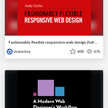
Fashionably flexible responsive web design (full day workshop)
malarkey
408
67k