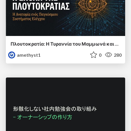
Πλουτοκρατία: Η Τυραννία του Μαμμωνά και η Μεταανθρώπινη Δουλεία
amethyst1
0
280