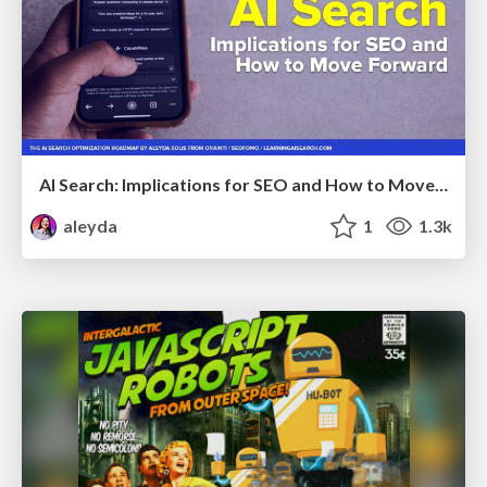
AI Search: Implications for SEO and How to Move Forward - #ShenzhenSEOConference
aleyda
1
1.3k