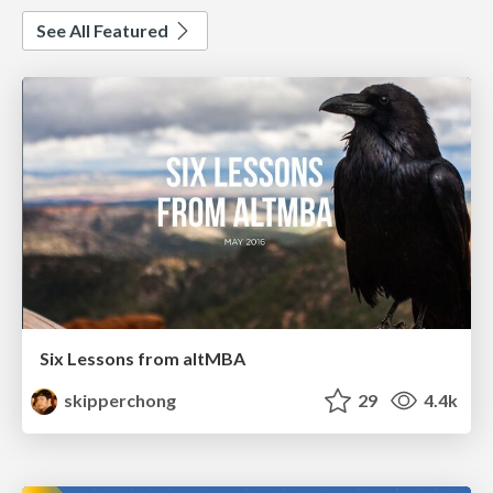
See All Featured
Six Lessons from altMBA
skipperchong
29
4.4k