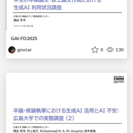
GAI-FD2025
gnutar
0
130