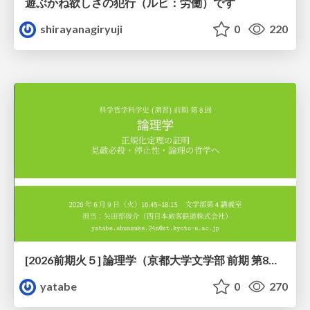
遊ぶかね欲しさの犯行（ルビ：労働）です
shirayanagiryuji
0
220
[2026前期火５] 論理学（京都大学文学部 前期 第8回）「正規化定理の証明」
yatabe
0
270