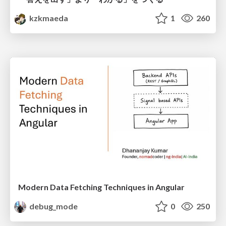
kzkmaeda
1
260
Modern Data Fetching Techniques in Angular
debug_mode
0
250