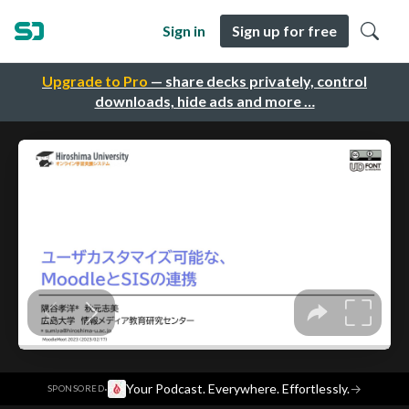
Sign in
Sign up for free
Upgrade to Pro
— share decks privately, control
downloads, hide ads and more …
·
Your Podcast. Everywhere. Effortlessly.
→
SPONSORED