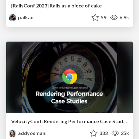
[RailsConf 2023] Rails as a piece of cake
palkan
59
6.9k
VelocityConf: Rendering Performance Case Studies
addyosmani
333
25k