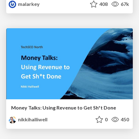
malarkey
408
67k
Money Talks: Using Revenue to Get Sh*t Done
nikkihalliwell
0
450