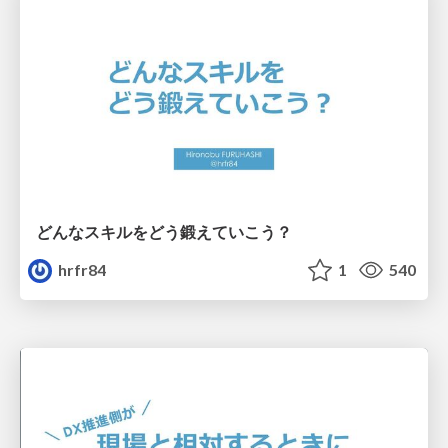
どんなスキルをどう鍛えていこう？
hrfr84
1
540