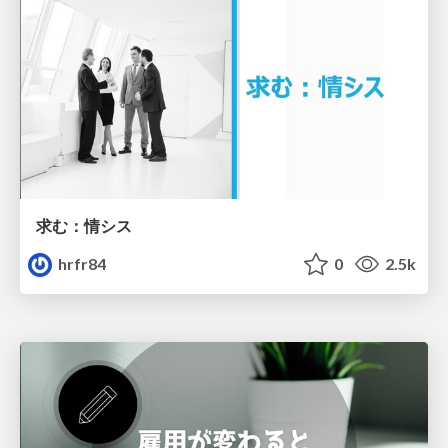
求む：情シス
hrfr84
0
2.5k