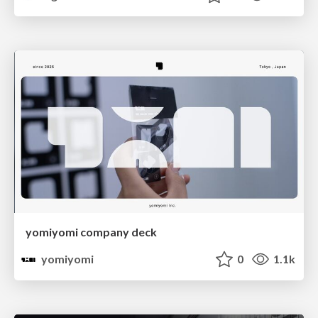
yomiyomi company deck
yomiyomi
0
1.1k