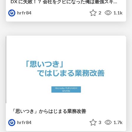
DX に失敗！？ 会社をクビになった俺は最強スキル「可視化」を利用して成り上がる！
hrfr84
2
1.1k
「思いつき」からはじまる業務改善
hrfr84
3
1.7k