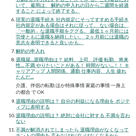
いて、雇用は、 解約の申入れの日から二週間を経過
すること によって終了する。
現実の退職手続き 社内規定にそってすすめる手続き
社内規定がある場合はそれに従って。 ない場合は、
「一般的」な退職手順をググる。 最低１ヶ月前には
労使ともに退職を納得したい。 ２ヶ月前には退職の
意志を表明できると良いかも。
解約の申入れ
退職届…退職理由は？ 給料、上司、評価 転勤、将来
性… 不満 やりたいことがある！ 時間がない…！！ キ
ャリアアップ 人間関係、通勤 仕事内容、人生 疲れ
たんだ…
介護、伴侶の転勤 ほか特殊事情 家庭の事情 一身上
の都合 で OK
退職理由の説明は？ 自分の利益になる理由を ポジテ
ィブに表明する
退職理由の説明は？ 絶対に会社に対する 不満を言わ
ない
不満が解消されてしまったら 退職理由がなくなって
ホントの理由を 言わなければいけなくなるから