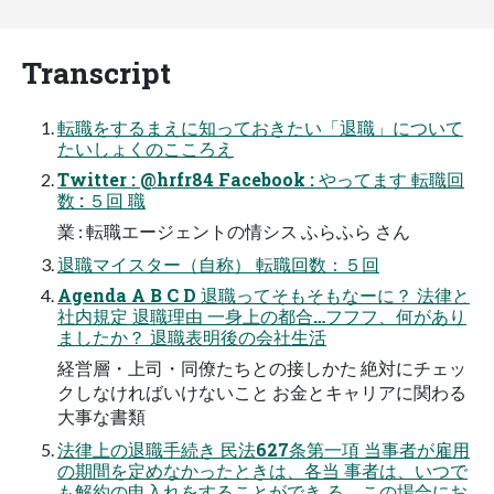
Transcript
転職をするまえに知っておきたい「退職」について
たいしょくのこころえ
Twitter : @hrfr84 Facebook : やってます 転職回
数 : ５回 職
業 : 転職エージェントの情シス ふらふら さん
退職マイスター（自称） 転職回数：５回
Agenda A B C D 退職ってそもそもなーに？ 法律と
社内規定 退職理由 一身上の都合…フフフ、何があり
ましたか？ 退職表明後の会社生活
経営層・上司・同僚たちとの接しかた 絶対にチェッ
クしなければいけないこと お金とキャリアに関わる
大事な書類
法律上の退職手続き 民法627条第一項 当事者が雇用
の期間を定めなかったときは、各当 事者は、いつで
も解約の申入れをすることができ る。この場合にお