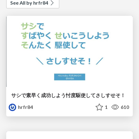
See All by hrfr84
サシで素早く成功しよう忖度駆使してさしすせそ！
hrfr84
1
610