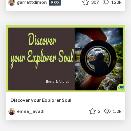
garrettdimon
307
120k
PRO
Discover your Explorer Soul
emna__ayadi
2
1.2k