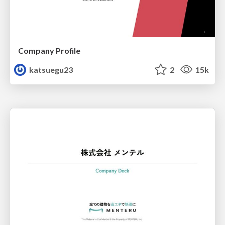
Company Profile
katsuegu23
2
15k