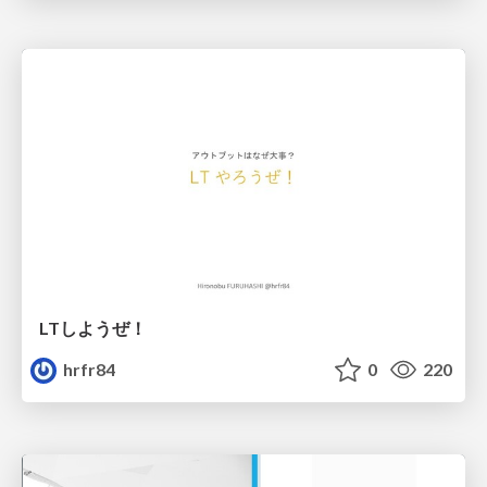
LTしようぜ！
hrfr84
0
220