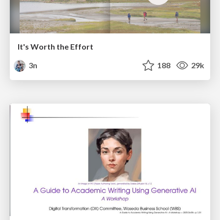
It's Worth the Effort
3n
188
29k