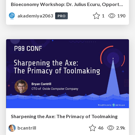
Bioeconomy Workshop: Dr. Julius Ecuru, Opportunities for a Bioeconomy in West Africa
akademiya2063
1
190
PRO
Sharpening the Axe: The Primacy of Toolmaking
bcantrill
46
2.9k