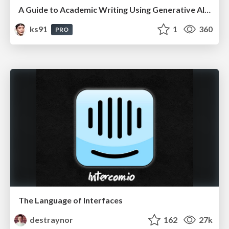
A Guide to Academic Writing Using Generative AI - A Workshop
ks91
1
360
PRO
The Language of Interfaces
destraynor
162
27k