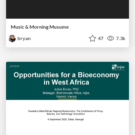
Music & Morning Musume
bryan
47
7.3k