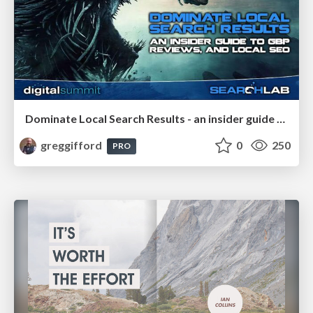
Dominate Local Search Results - an insider guide to GBP, reviews, and Local SEO
greggifford
0
250
PRO