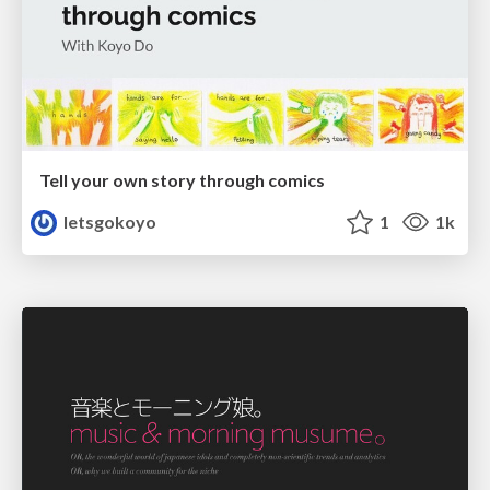
Tell your own story through comics
letsgokoyo
1
1k