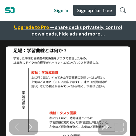
Sign in
Sign up for free
Upgrade to Pro
— share decks privately, control
downloads, hide ads and more …