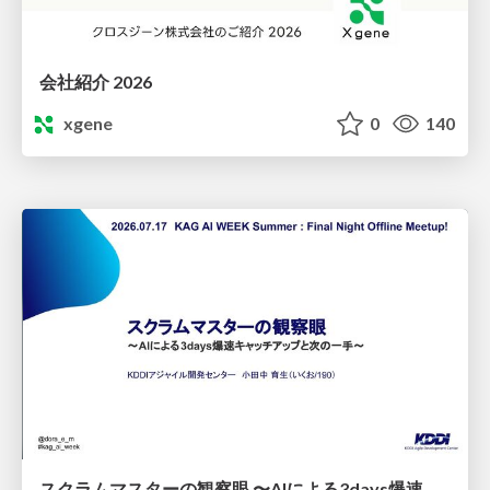
会社紹介 2026
xgene
0
140
スクラムマスターの観察眼 〜AIによる3days爆速キャッチアップと次の一手〜/The Scrum Master's Insight: Lightning-Fast 3-Day Catch-Up with AI and the Next Move