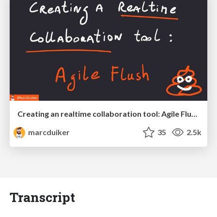
Creating an realtime collaboration tool: Agile Flush - .NET Oxford
marcduiker
35
2.5k
Transcript