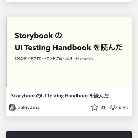
StorybookのUI Testing Handbookを読んだ
zakiyama
31
6.9k