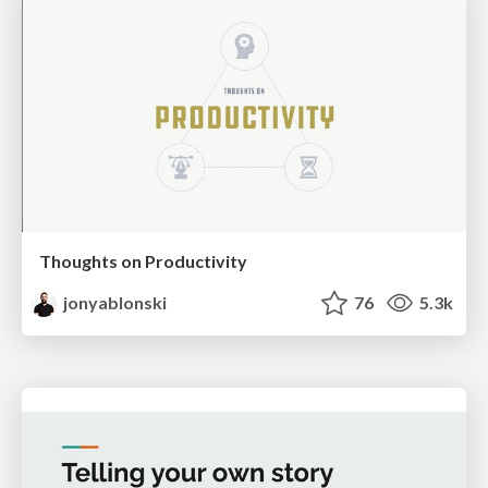
Thoughts on Productivity
jonyablonski
76
5.3k