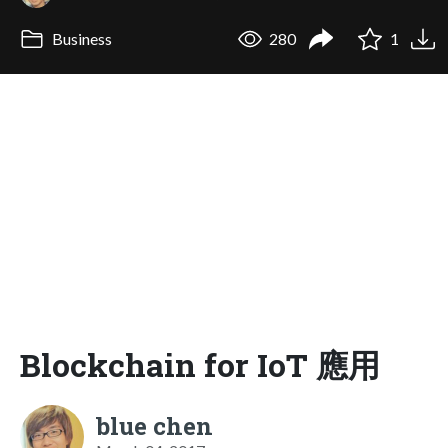
Business
280
1
Blockchain for IoT 應用
blue chen