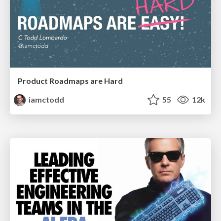
Product Roadmaps are Hard
iamctodd
55
12k