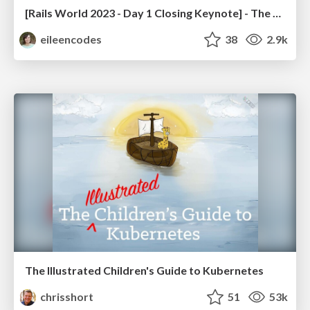
[Rails World 2023 - Day 1 Closing Keynote] - The Magic of Rails
eileencodes
38
2.9k
The Illustrated Children's Guide to Kubernetes
chrisshort
51
53k