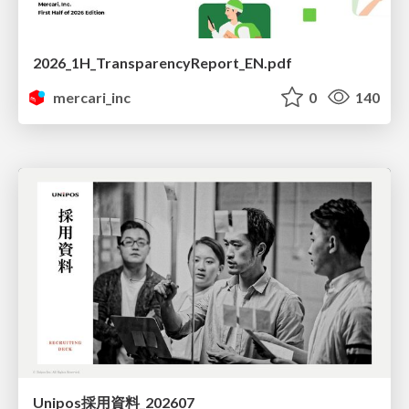
2026_1H_TransparencyReport_EN.pdf
mercari_inc
0
140
Unipos採用資料_202607