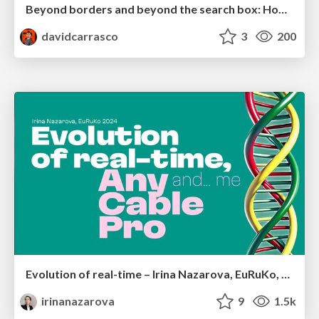
Beyond borders and beyond the search box: How to win the global "messy middle" with AI-driven SEO
davidcarrasco
3
200
Evolution of real-time – Irina Nazarova, EuRuKo, 2024
irinanazarova
9
1.5k