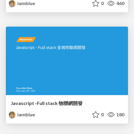
iamblue
0
460
Javascript -Full stack 物聯網開發
iamblue
0
180