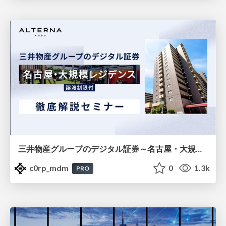
三井物産グループのデジタル証券～名古屋・大規模レジデンス～徹底解説セミナー
c0rp_mdm
0
1.3k
PRO