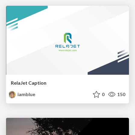
RelaJet Caption
iamblue
0
150