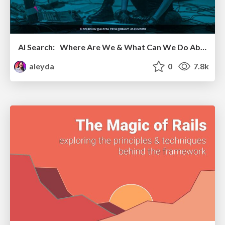
AI Search: Where Are We & What Can We Do About It?
aleyda
0
7.8k