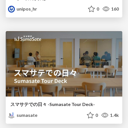
unipos_hr
0
160
スマサテでの日々 -Sumasate Tour Deck-
sumasate
0
1.4k