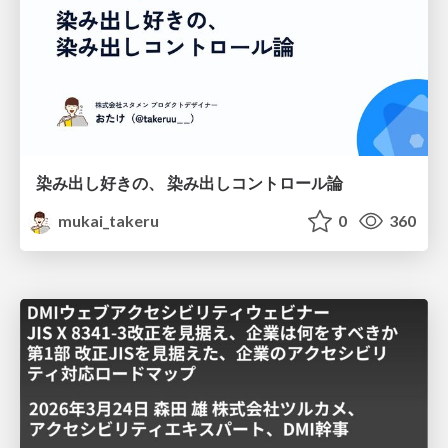
染み出し好きの、 染み出しコントロール論
mukai_takeru
0
360