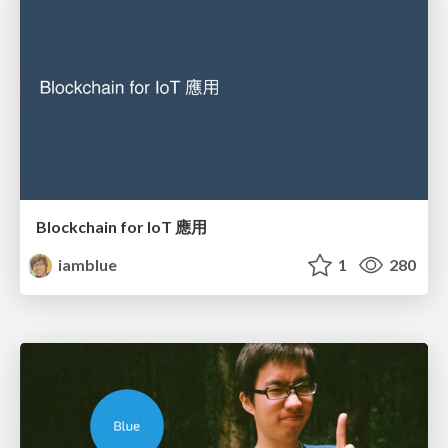
Blockchain for IoT 應用
iamblue
1
280