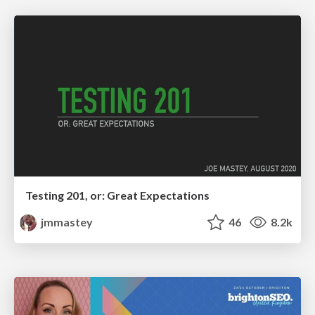
Testing 201, or: Great Expectations
jmmastey
46
8.2k