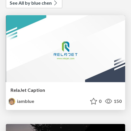
See All by blue chen
RelaJet Caption
iamblue
0
150