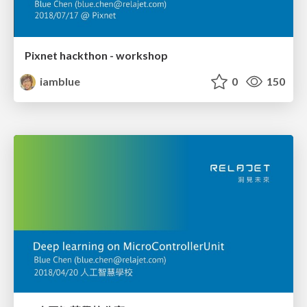
Pixnet hackthon - workshop
iamblue
0
150