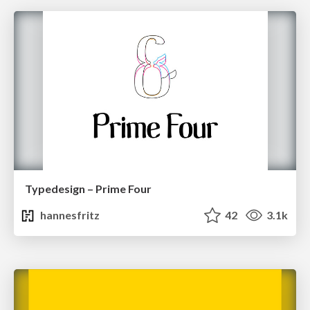
Typedesign – Prime Four
hannesfritz
42
3.1k