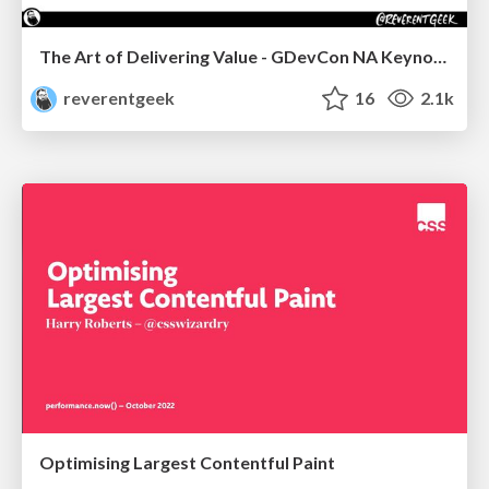
The Art of Delivering Value - GDevCon NA Keynote
reverentgeek
16
2.1k
Optimising Largest Contentful Paint