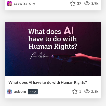
csswizardry
37
3.9k
What does AI have to do with Human Rights?
axbom
1
2.3k
PRO