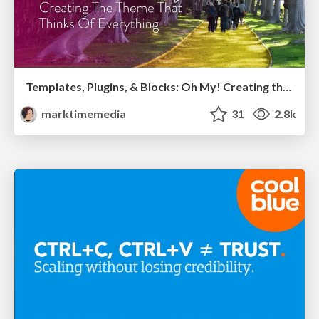
Templates, Plugins, & Blocks: Oh My! Creating the theme that thinks of everything
marktimemedia
31
2.8k