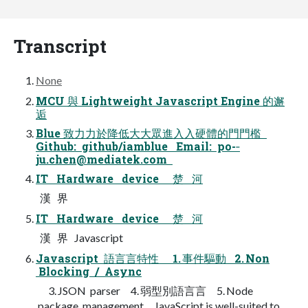
Transcript
None
MCU 與 Lightweight Javascript Engine 的邂
逅
Blue 致⼒力於降低⼤大眾進⼊入硬體的⾨門檻
Github: github/iamblue Email: po-­‐
ju.chen@mediatek.com
IT Hardware device 楚 河
漢 界
IT Hardware device 楚 河
漢 界 Javascript
Javascript 語⾔言特性 1. 事件驅動 2. Non
Blocking / Async
3. JSON parser 4. 弱型別語⾔言 5. Node
package management JavaScript is well-suited to