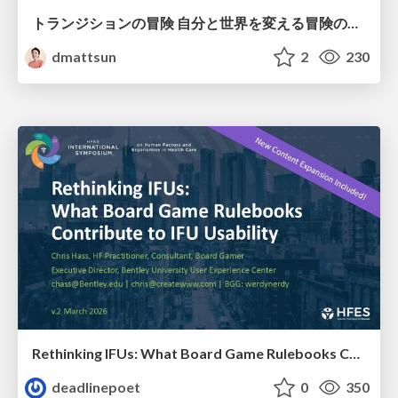
トランジションの冒険 自分と世界を変える冒険の書 / Transition Adventure
dmattsun
2
230
Rethinking IFUs: What Board Game Rulebooks Contribute to IFU Usability
deadlinepoet
0
350