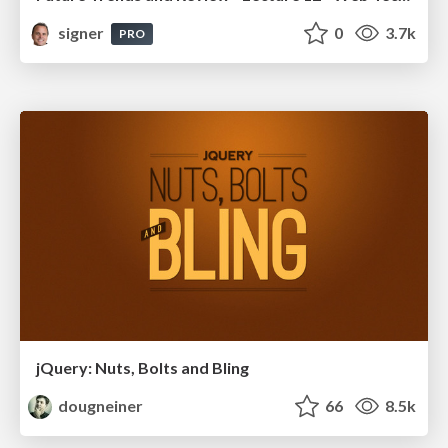
signer
0
3.7k
PRO
jQuery: Nuts, Bolts and Bling
dougneiner
66
8.5k