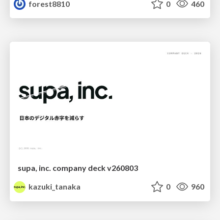
forest8810
0
460
supa, inc. company deck v260803
kazuki_tanaka
0
960