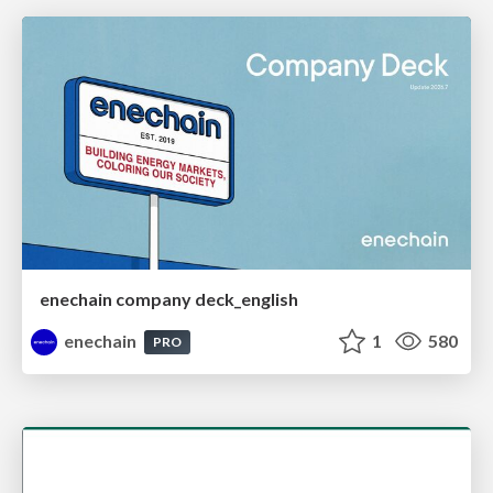
enechain company deck_english
enechain
1
580
PRO