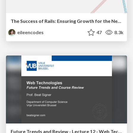
The Success of Rails: Ensuring Growth for the Next 100 Years
eileencodes
47
8.3k
Future Trends and Review - Lecture 12 - Web Technologies (1019888BNR)