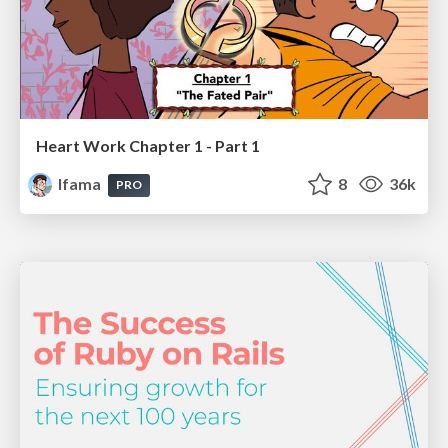
Heart Work Chapter 1 - Part 1
lfama
8
36k
PRO