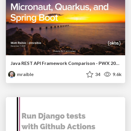
Java REST API Framework Comparison - PWX 2021
mraible
34
9.6k