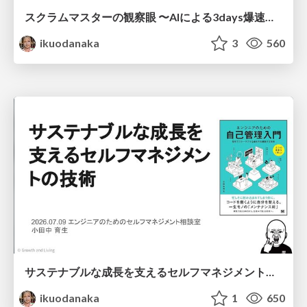
スクラムマスターの観察眼 〜AIによる3days爆速キャッチアップと次の一手〜/The Scrum Master's Insight: Lightning-Fast 3-Day Catch-Up with AI and the Next Move
ikuodanaka
3
560
サステナブルな成長を支えるセルフマネジメントの技術/Self Management skill for growth
ikuodanaka
1
650