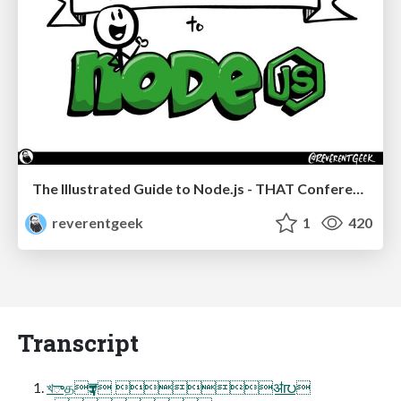
The Illustrated Guide to Node.js - THAT Conference 2024
reverentgeek
1
420
Transcript
খాதҭੜ ॳ൛