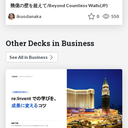
幾億の壁を超えて/Beyond Countless Walls(JP)
ikuodanaka
0
550
Other Decks in Business
See All in Business