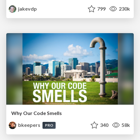
jakevdp
799
230k
Why Our Code Smells
bkeepers
340
58k
PRO