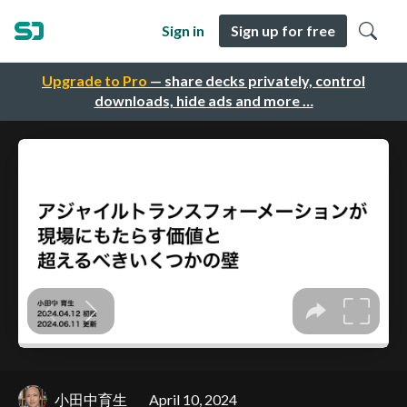
Sign in
Sign up for free
Upgrade to Pro
— share decks privately, control
downloads, hide ads and more …
小田中育生
April 10, 2024