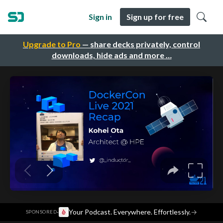
Sign in
Sign up for free
Upgrade to Pro
— share decks privately, control
downloads, hide ads and more …
·
Your Podcast. Everywhere. Effortlessly.
→
SPONSORED