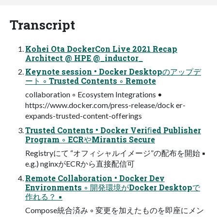
Transcript
Kohei Ota DockerCon Live 2021 Recap
Architect @ HPE @_inductor_
Keynote session • Docker Desktopのアップデ
ート ◦ Trusted Contents ◦ Remote
collaboration ◦ Ecosystem Integrations •
https://www.docker.com/press-release/dock er-
expands-trusted-content-offerings
Trusted Contents • Docker Veriﬁed Publisher
Program ◦ ECRやMirantis Secure
Registryにて “オフィシャルイメージ”の配布を開始 ▪
e.g.) nginxがECRから直接配信可
Remote Collaboration • Docker Dev
Environments ◦ 開発環境がDocker Desktopで
作れる？ ▪
Compose統合済み ◦ 変更を加えたものを即座にメン