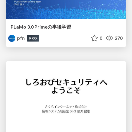
PLaMo 3.0 Primeの事後学習
pfn
0
270
PRO