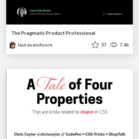
The Pragmatic Product Professional
lauravandoore
37
7.4k