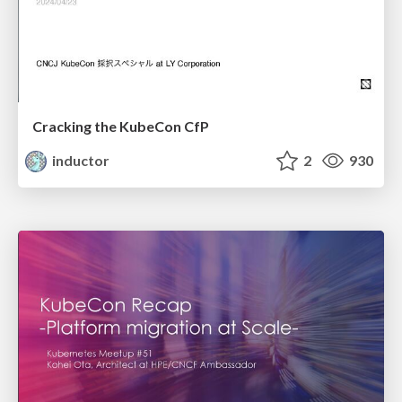
Cracking the KubeCon CfP
inductor
2
930