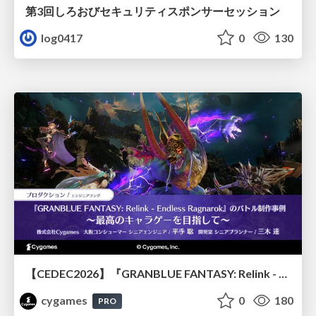
第3回しろおびセキュリティスポンサーセッション
log0417
0
130
【CEDEC2026】『GRANBLUE FANTASY: Relink - Endless Ragnarok』のバトル制作事例 ～最高のキャラゲーを目指して～
cygames
0
180
PRO