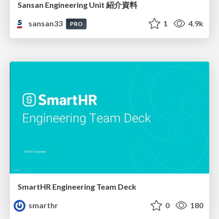
Sansan Engineering Unit 紹介資料
sansan33
1
4.9k
PRO
SmartHR Engineering Team Deck
smarthr
0
180