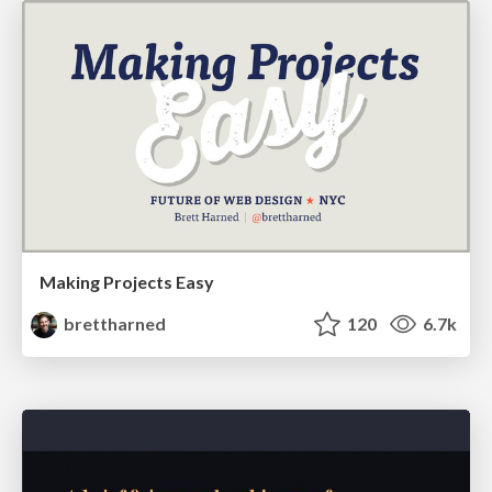
Making Projects Easy
brettharned
120
6.7k