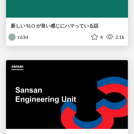
新しい SLO が良い感じにハマっている話
z63d
4
2.1k