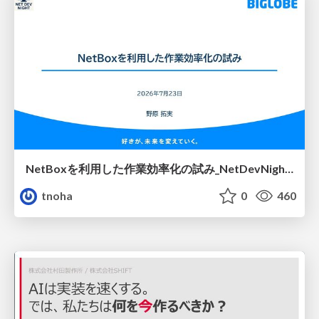
NetBoxを利用した作業効率化の試み_NetDevNight4
tnoha
0
460