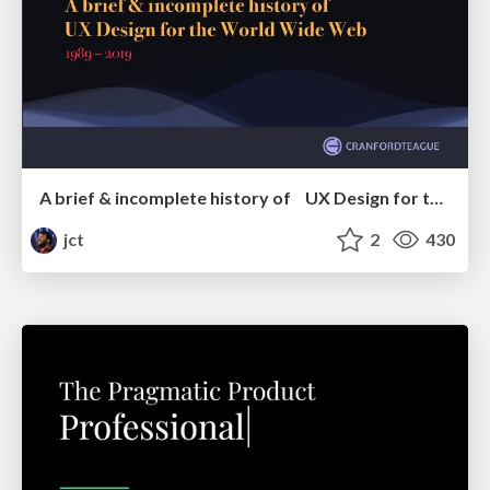
A brief & incomplete history of UX Design for the World Wide Web: 1989–2019
jct
2
430