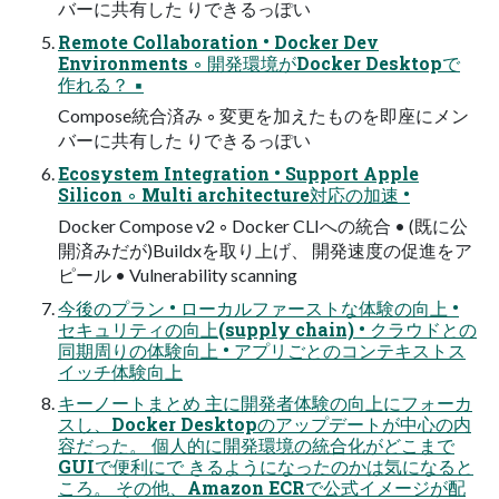
バーに共有した りできるっぽい
Remote Collaboration • Docker Dev
Environments ◦ 開発環境がDocker Desktopで
作れる？ ▪
Compose統合済み ◦ 変更を加えたものを即座にメン
バーに共有した りできるっぽい
Ecosystem Integration • Support Apple
Silicon ◦ Multi architecture対応の加速 •
Docker Compose v2 ◦ Docker CLIへの統合 • (既に公
開済みだが)Buildxを取り上げ、 開発速度の促進をア
ピール • Vulnerability scanning
今後のプラン • ローカルファーストな体験の向上 •
セキュリティの向上(supply chain) • クラウドとの
同期周りの体験向上 • アプリごとのコンテキストス
イッチ体験向上
キーノートまとめ 主に開発者体験の向上にフォーカ
スし、Docker Desktopのアップデートが中心の内
容だった。 個人的に開発環境の統合化がどこまで
GUIで便利にで きるようになったのかは気になると
ころ。 その他、Amazon ECRで公式イメージが配