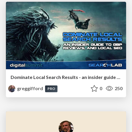
Dominate Local Search Results - an insider guide to GBP, reviews, and Local SEO
greggifford
0
250
PRO