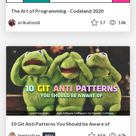
The Art of Programming - Codeland 2020
erikaheidi
57
14k
10 Git Anti Patterns You Should be Aware of
lemiorhan
659
62k
PRO