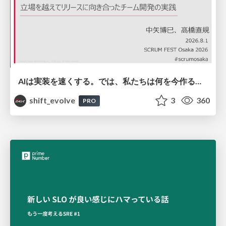
AIは実装を速くする。では、私たちは何を今作るべきか？－立場を越えてリリースに向き合ったチーム開発の実践 / 20260801 Hiromi Nakaya and Naoki Takahashi
shift_evolve
3
360
PRO