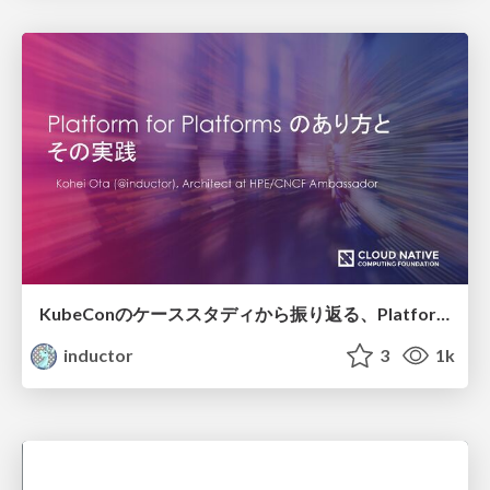
KubeConのケーススタディから振り返る、Platform for Platforms のあり方と その実践 / Lessons from KubeCon case studies: Platform for Platforms and its practice
inductor
3
1k