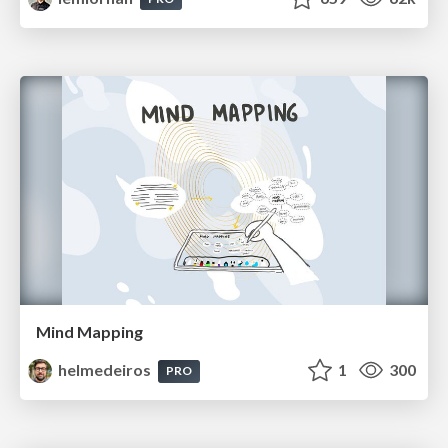
Mind Mapping
helmedeiros
1
300
PRO