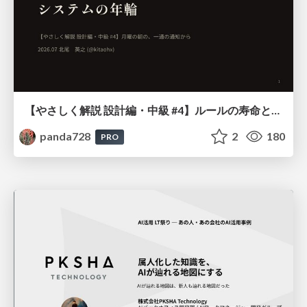
【やさしく解説 設計編・中級 #4】ルールの寿命と、システムの年輪
panda728
2
180
PRO