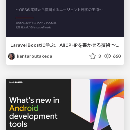
Laravel Boostに学ぶ、AIにPHPを書かせる技術 〜OSSの実装から蒸留するエージェント制御の王道〜
kentaroutakeda
3
660