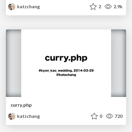
katzchang
2
2.9k
curry.php
katzchang
0
720