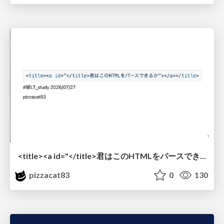
<title><a id="</title>君はこのHTMLをパースできるか"></a></title> #雑LT_study
pizzacat83
0
130