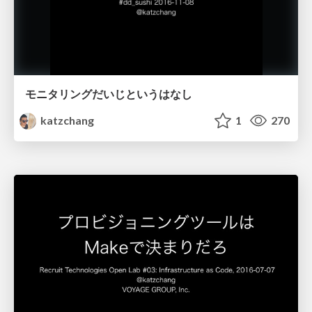
モニタリングだいじというはなし
katzchang
1
270