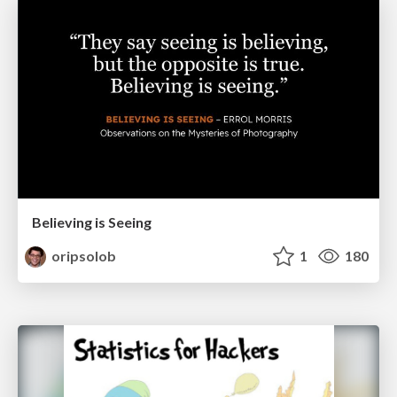
Believing is Seeing
oripsolob
1
180