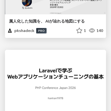
属人化した知識を、 AIが辿れる地図にする
pkshadeck
1
140
PRO