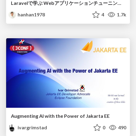
Laravelで学ぶ Webアプリケーションチューニング入門/web_application_tuning_101
hanhan1978
4
1.7k
Augmenting AI with the Power of Jakarta EE
ivargrimstad
0
490