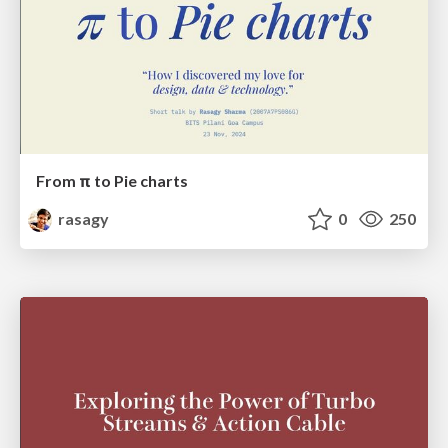
From π to Pie charts
rasagy
0
250