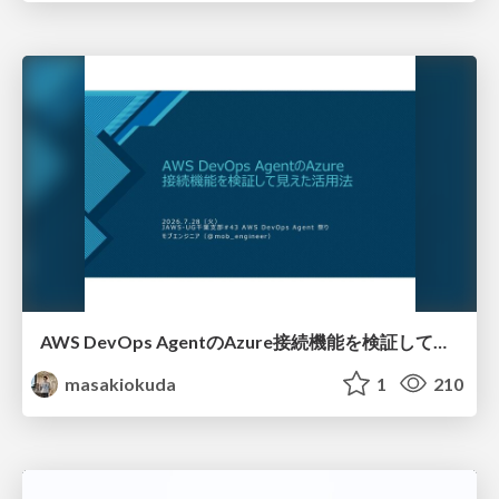
AWS DevOps AgentのAzure接続機能を検証して見えた活用法／Use Cases Verified for the AWS DevOps Agent's Azure Connectivity Feature
masakiokuda
1
210