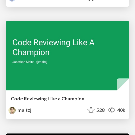
Code Reviewing Like a Champion
maltzj
528
40k