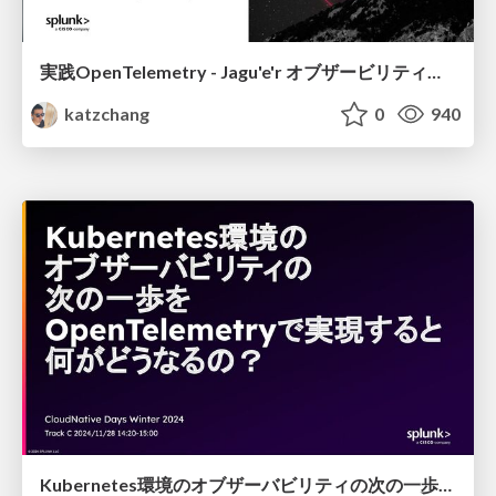
実践OpenTelemetry - Jagu'e'r オブザービリティ分科会 Meetup#2
katzchang
0
940
Kubernetes環境のオブザーバビリティの次の一歩をOpenTelemetryで実現すると何がどうなるの？ - CloudNative Days Winter 2024