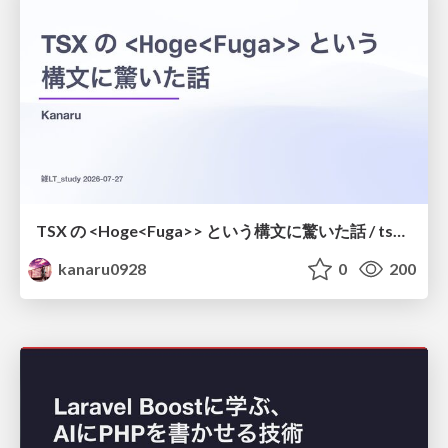
TSX の <Hoge<Fuga>> という構文に驚いた話 / tsx-type-argument-syntax
kanaru0928
0
200