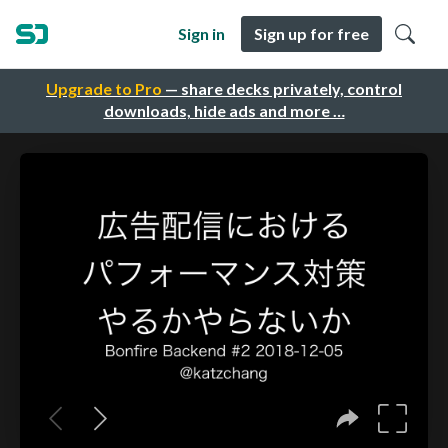
Sign in
Sign up for free
Upgrade to Pro
— share decks privately, control
downloads, hide ads and more …