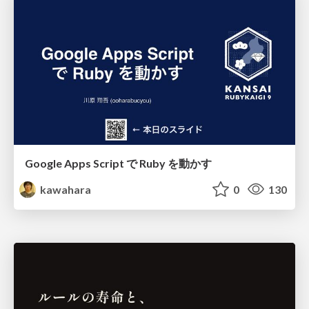
Google Apps Script で Ruby を動かす
kawahara
0
130