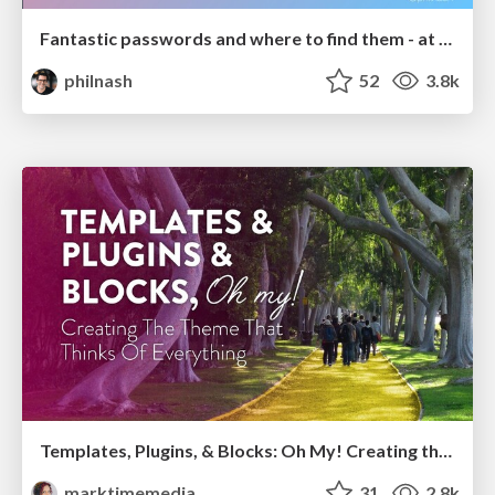
Fantastic passwords and where to find them - at NoRuKo
philnash
52
3.8k
Templates, Plugins, & Blocks: Oh My! Creating the theme that thinks of everything
marktimemedia
31
2.8k