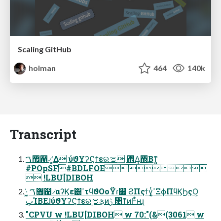
Scaling GitHub
holman
464
140k
Transcript
޿ࠂ഑৴ʹ͓͚Δ ύϑΥʔϚϯεରࡦ ΍Δ͔΍Βͳ͍͔
#POpSF#BDLFOE
 !LBU[DIBOH
·͕͖͑ ޿ࠂ഑৴αʔϏε͸ߴτϥϑΟοΫɾ௿ ϨΠςϯγ͔ͭߴ͍ΞϕΠϥϏϦςΟ͕
ٻΊΒΕɺύϑΥʔϚϯεରࡦ࣮ફͷݱ ৔ͳͷͰ͋ͬͨʜɻ
"CPVU w !LBU[DIBOH w 70:"(&(3061 w