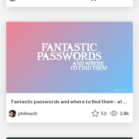
Fantastic passwords and where to find them - at NoRuKo
philnash
52
3.8k