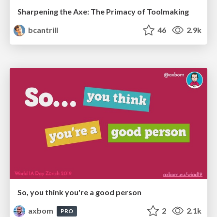
Sharpening the Axe: The Primacy of Toolmaking
bcantrill
46
2.9k
So, you think you're a good person
axbom
2
2.1k
PRO