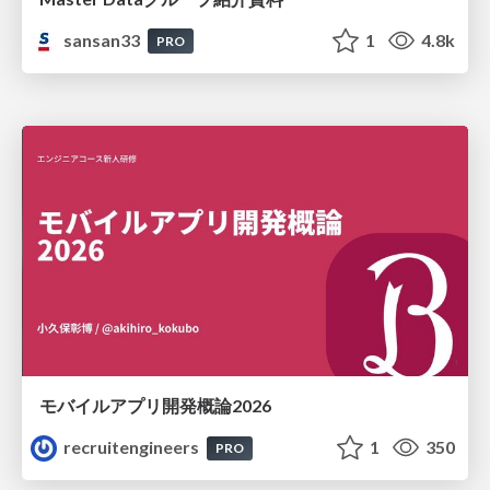
sansan33
1
4.8k
PRO
モバイルアプリ開発概論2026
recruitengineers
1
350
PRO