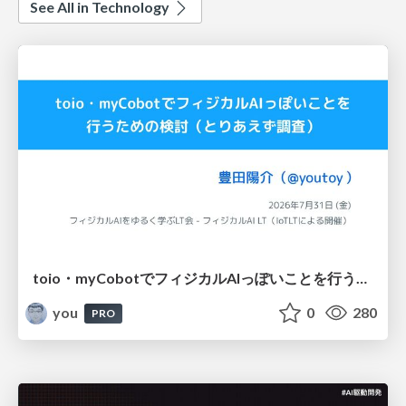
See All in Technology
toio・myCobotでフィジカルAIっぽいことを行うための検討（とりあえず調査） / フィジカルAI LT（IoTLTによる開催）
you
0
280
PRO