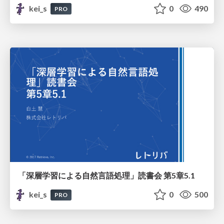
kei_s
0
490
PRO
「深層学習による自然言語処理」読書会 第5章5.1
kei_s
0
500
PRO