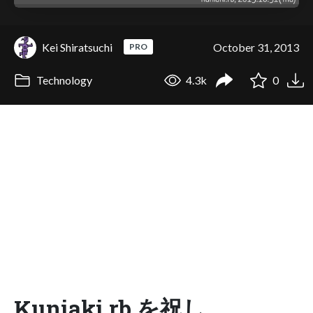
Kei Shiratsuchi
October 31, 2013
PRO
Technology
4.3k
0
Kuniaki.rb を祝し