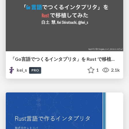
「Go言語でつくるインタプリタ」を Rust で移植してみた / "Write An Interpreter In Go" In Rust
kei_s
1
2.1k
PRO