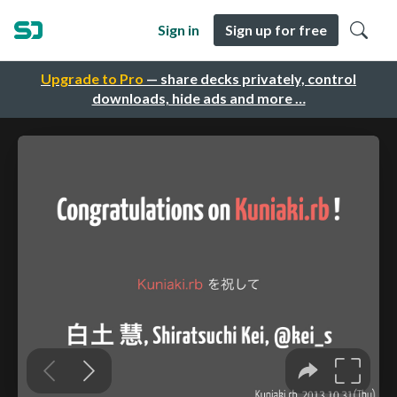
Sign in
Sign up for free
Upgrade to Pro
— share decks privately, control
downloads, hide ads and more …