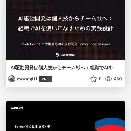
AI駆動開発は個人技からチーム戦へ：組織でAIを使いこなすための実践設計
moongift
0
450
PRO