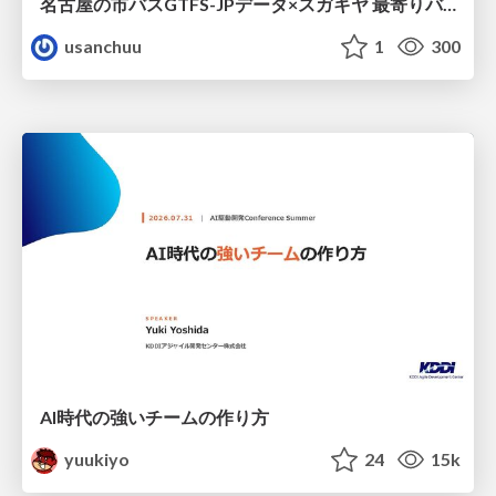
名古屋の市バスGTFS-JPデータ×スガキヤ 最寄りバス停検索をAmazon ElastiCache Serverless for Valkeyで最適化する
usanchuu
1
300
AI時代の強いチームの作り方
yuukiyo
24
15k