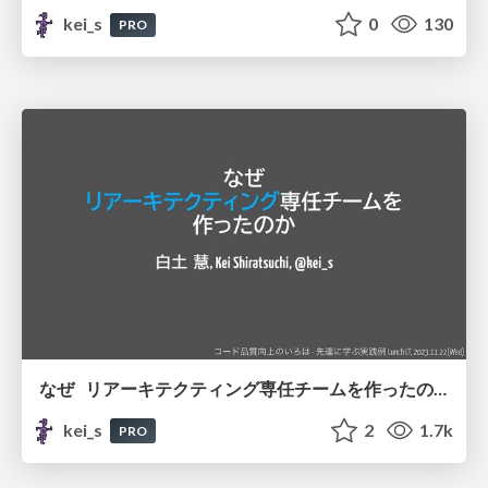
kei_s
0
130
PRO
なぜ リアーキテクティング専任チームを作ったのか
kei_s
2
1.7k
PRO