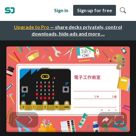
Sign in
Sign up for free
Upgrade to Pro
— share decks privately, control
downloads, hide ads and more …