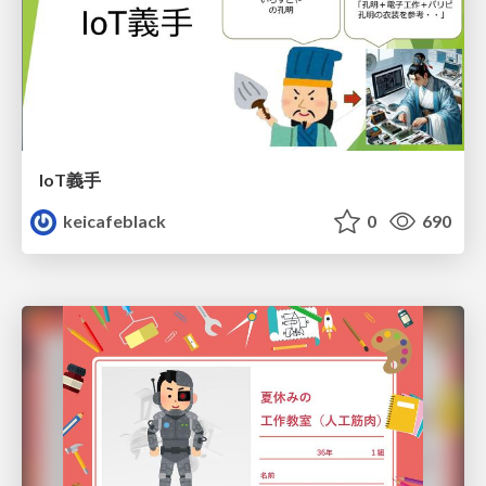
IoT義手
keicafeblack
0
690