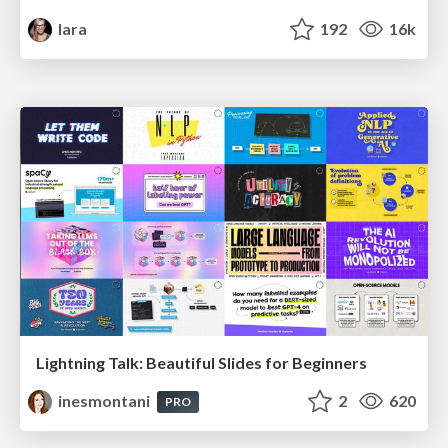
lara
192
16k
Lightning Talk: Beautiful Slides for Beginners
inesmontani
2
620
PRO