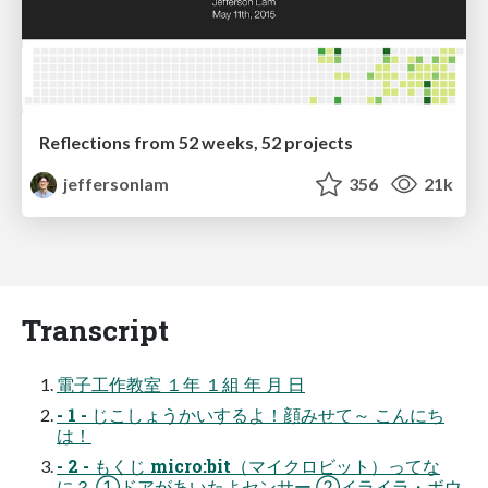
Reflections from 52 weeks, 52 projects
jeffersonlam
356
21k
Transcript
電子工作教室 １年 １組 年 月 日
- 1 - じこしょうかいするよ！顔みせて～ こんにち
は！
- 2 - もくじ micro:bit（マイクロビット）ってな
に？ ①ドアがあいたよセンサー ②イライラ・ボウ