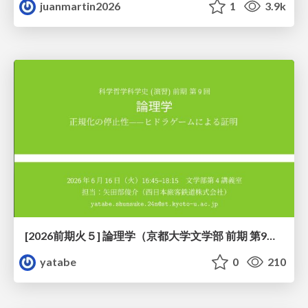
juanmartin2026
1
3.9k
[2026前期火５] 論理学（京都大学文学部 前期 第9回）「正規化の停止性——ヒドラゲームによる証明」
yatabe
0
210