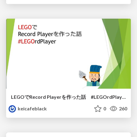
LEGOでRecord Playerを作った話 #LEGOrdPlayer
keicafeblack
0
260