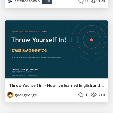
sciencetokyo
0
190
PRO
Throw Yourself In! - How I've learned English and What I'm Facing
georgeorge
1
210