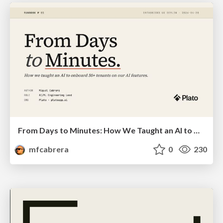
From Days to Minutes: How We Taught an AI to Onboard 50+ Tenants on our AI Features
mfcabrera
0
230