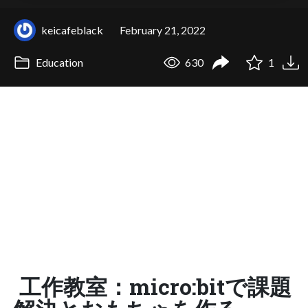
keicafeblack
February 21, 2022
Education
630
1
工作教室：micro:bitで課題