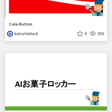
Cola-Button
keicafeblack
0
250