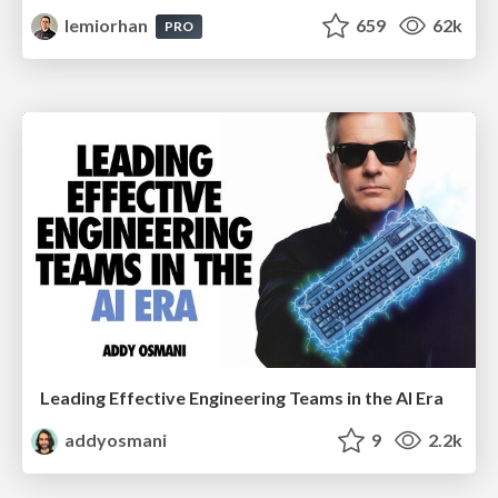
lemiorhan
659
62k
PRO
Leading Effective Engineering Teams in the AI Era
addyosmani
9
2.2k