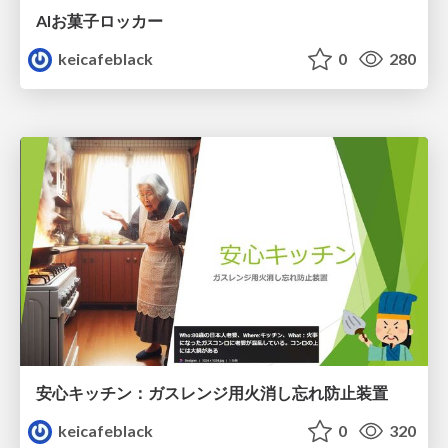
AIお菓子ロッカー
keicafeblack
0
280
安心キッチン：ガスレンジ用火消し忘れ防止装置
keicafeblack
0
320