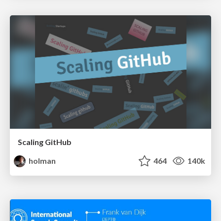
Scaling GitHub
holman
464
140k