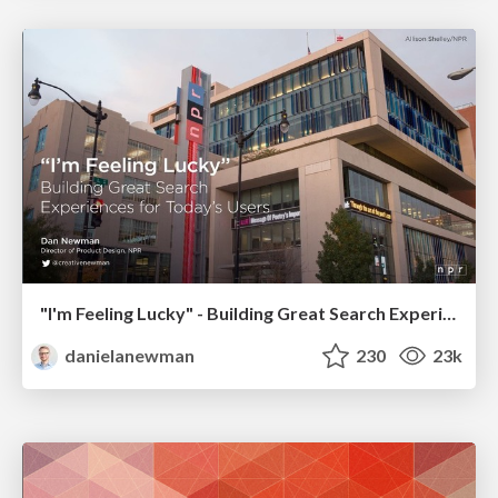
"I'm Feeling Lucky" - Building Great Search Experiences for Today's Users (#IAC19)
danielanewman
230
23k