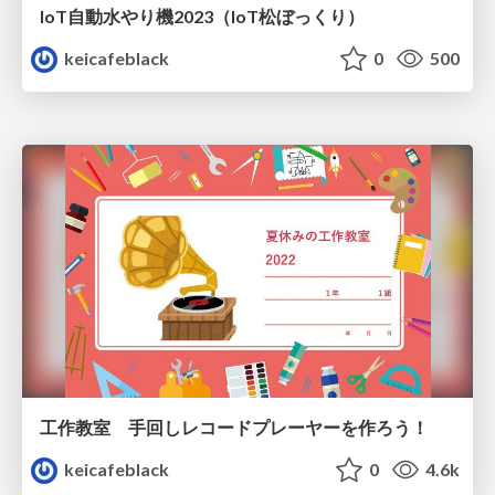
IoT自動水やり機2023（IoT松ぼっくり）
keicafeblack
0
500
工作教室 手回しレコードプレーヤーを作ろう！
keicafeblack
0
4.6k