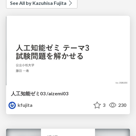
See All by Kazuhisa Fujita
人工知能ゼミ03 /aizemi03
kfujita
3
230