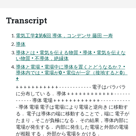
Transcript
電気工学2第6回 導体，コンデンサ 藤田 一寿
導体
導体とは • 電気を伝える物質 • 導体 • 電気を伝えな
い物質 • 不導体，絶縁体
導体と電場 • 電場中に導体を置くとどうなるか？ •
導体内では • 電場が0 • 電位が一定（接地すると0）
+
+ + + + + + + + + + + - - - - - - - - - - - - 電子はバラバラ
に分布してい る． 導体 + + + + + + + + + + + + - - - - - -
- - - - - - 導体 電場 + + + + + + + + + + + + - - - - - - - - - - -
- 導体 電場 電子は電場により電場と逆向き に移動す
る． 電子は導体の端に移動することで，端に 電子が
たまり，そこが負極になる． その結果，導体内部に
電場が発生する． 内部に発生した電場と外部の電場
が相殺 する． 外部から電場を かける．