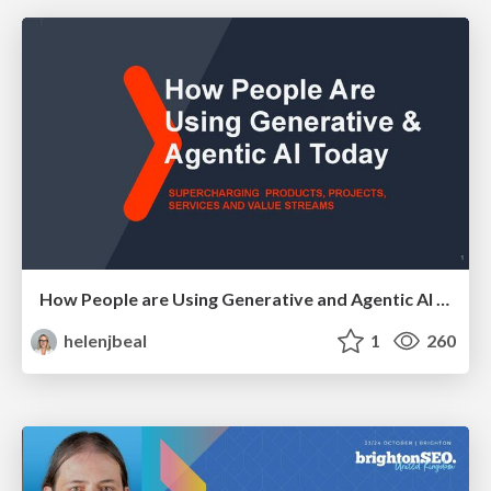
How People are Using Generative and Agentic AI to Supercharge Their Products, Projects, Services and Value Streams Today
helenjbeal
1
260