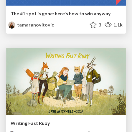
The #1 spot is gone: here's how to win anyway
tamaranovitovic
3
1.1k
Writing Fast Ruby