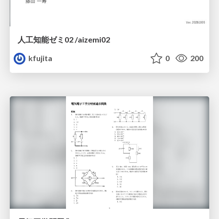
人工知能ゼミ02 /aizemi02
kfujita
0
200