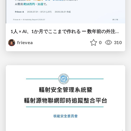
1人 × AI、1か月でここまで作れる ー 数年前の外注換算3.8〜7.4億円・241〜379人月分の作業を、AI費用 約10万円・31日で
frievea
0
310