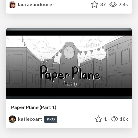
lauravandoore
37
7.4k
Paper Plane (Part 1)
katiecoart
1
10k
PRO