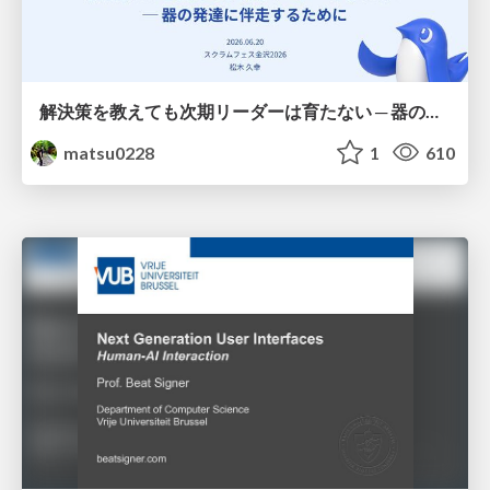
解決策を教えても次期リーダーは育たない ─ 器の発達に伴走するために / Partnering with leaders in their vertical development
matsu0228
1
610