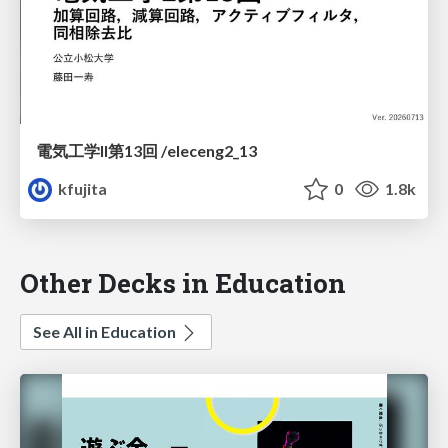
電気工学II第13回 /eleceng2_13
kfujita
0
1.8k
Other Decks in Education
See All in Education