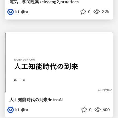
電気工学問題集 /eleceng2_practices
kfujita
0
2.3k
人工知能時代の到来/IntroAI
kfujita
0
600