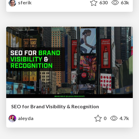
sferik
630
63k
SEO for Brand Visibility & Recognition
aleyda
0
4.7k