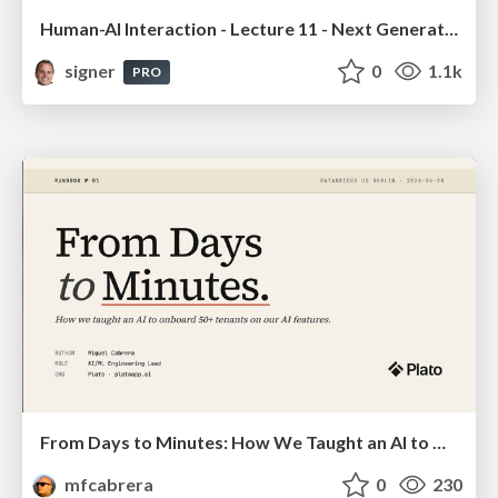
Human-AI Interaction - Lecture 11 - Next Generation User Interfaces (4018166FNR)
signer
0
1.1k
PRO
From Days to Minutes: How We Taught an AI to Onboard 50+ Tenants on our AI Features
mfcabrera
0
230