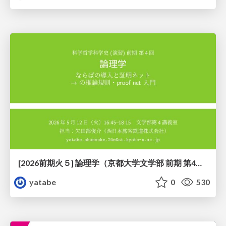
[2026前期火５] 論理学（京都大学文学部 前期 第4回）「 ならば（→）の導入と証明ネット」
yatabe
0
530