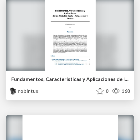
Fundamentos, Caracteristicas y Aplicaciones de los Modulos NumPy , Matplotlib y Pandas
robintux
0
160