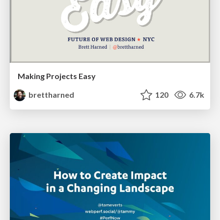
Making Projects Easy
brettharned
120
6.7k