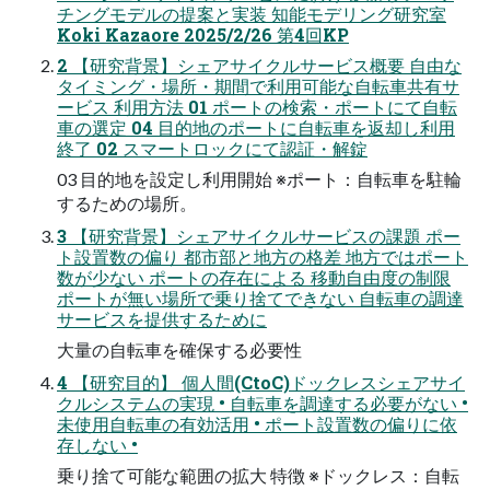
チングモデルの提案と実装 知能モデリング研究室
Koki Kazaore 2025/2/26 第4回KP
2 【研究背景】シェアサイクルサービス概要 自由な
タイミング・場所・期間で利用可能な自転車共有サ
ービス 利用方法 01 ポートの検索・ポートにて自転
車の選定 04 目的地のポートに自転車を返却し利用
終了 02 スマートロックにて認証・解錠
03 目的地を設定し利用開始 ※ポート：自転車を駐輪
するための場所。
3 【研究背景】シェアサイクルサービスの課題 ポー
ト設置数の偏り 都市部と地方の格差 地方ではポート
数が少ない ポートの存在による 移動自由度の制限
ポートが無い場所で乗り捨てできない 自転車の調達
サービスを提供するために
大量の自転車を確保する必要性
4 【研究目的】 個人間(CtoC)ドックレスシェアサイ
クルシステムの実現 • 自転車を調達する必要がない •
未使用自転車の有効活用 • ポート設置数の偏りに依
存しない •
乗り捨て可能な範囲の拡大 特徴 ※ドックレス：自転