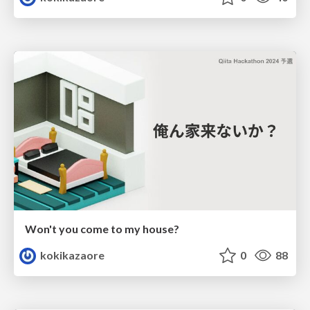
Won't you come to my house?
kokikazaore
0
88