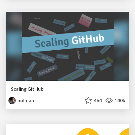
Scaling GitHub
holman
464
140k