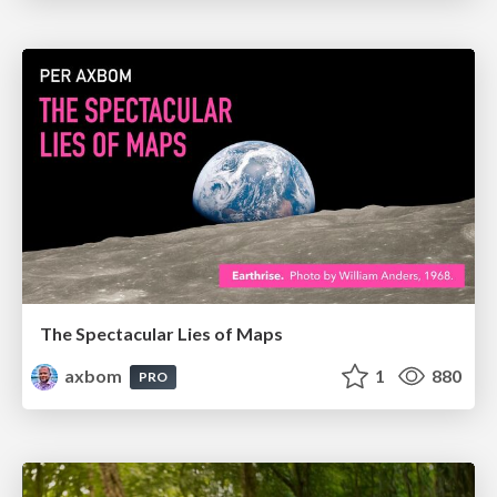
The Spectacular Lies of Maps
axbom
1
880
PRO