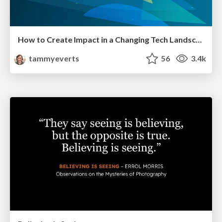
How to Create Impact in a Changing Tech Landscape [PerfNow 2023]
tammyeverts
56
3.4k