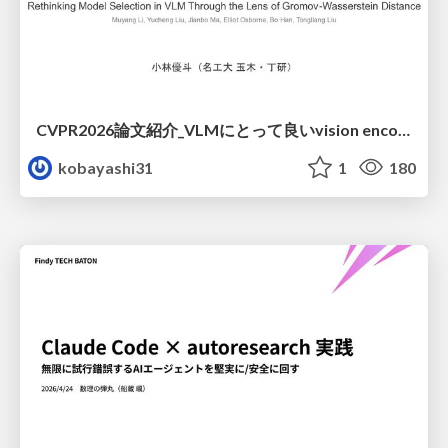
CVPR2026論文紹介_VLMにとって​良いvision encoderとは何か？​Rethinking Model Selection in VLM Through the Lens of Gromov-Wasserstein Distance​
kobayashi31
1
180