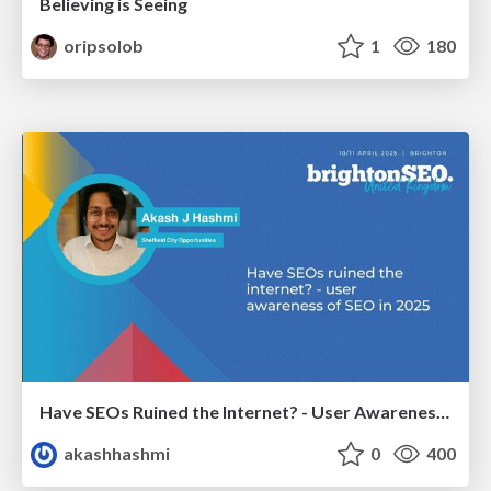
Believing is Seeing
oripsolob
1
180
Have SEOs Ruined the Internet? - User Awareness of SEO in 2025
akashhashmi
0
400