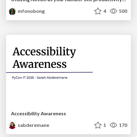
mfonobong
4
500
Accessibility Awareness
sabderemane
1
170