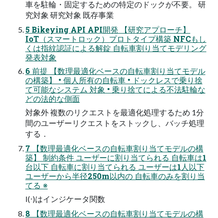
車を駐輪・固定するための特定のドックが不要。 研
究対象 研究対象 既存事業
5 Bikeying API API開発 【研究アプローチ】
IoT（スマートロック）プロトタイプ構築 NFCもし
くは指紋認証による解錠 自転車割り当てモデリング
発表対象
6 前提 【数理最適化ベースの自転車割り当てモデル
の構築】 • 個人所有の自転車 • ドックレスで乗り捨
て可能なシステム 対象 • 乗り捨てによる不法駐輪な
どの法的な側面
対象外 複数のリクエストを最適化処理するため 1分
間のユーザーリクエストをストックし、バッチ処理
する．
7 【数理最適化ベースの自転車割り当てモデルの構
築】 制約条件 ユーザーに割り当てられる 自転車は1
台以下 自転車に割り当てられる ユーザーは1人以下
ユーザーから半径250m以内の 自転車のみを割り当
てる ※
I(⋅)はインジケータ関数
8 【数理最適化ベースの自転車割り当てモデルの構