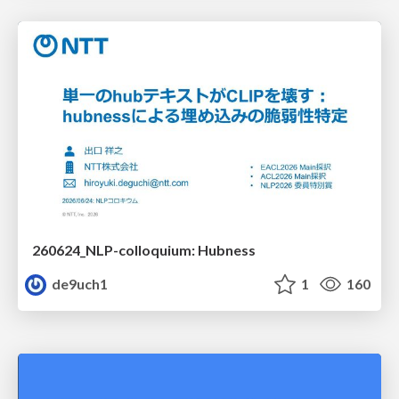
260624_NLP-colloquium: Hubness
de9uch1
1
160