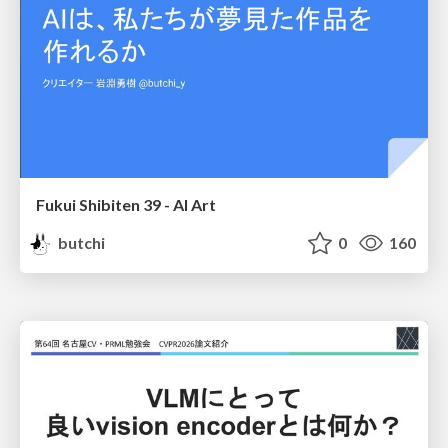
Fukui Shibiten 39 - AI Art
butchi
0
160