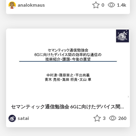
analokmaus
0
1.4k
セマンティック通信勉強会 6Gに向けたデバイス間効率的な通信の技術紹介・課題・今後展望
satai
3
260