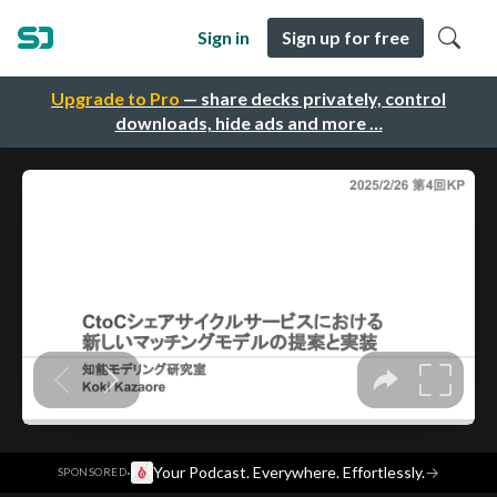
Sign in
Sign up for free
Upgrade to Pro
— share decks privately, control
downloads, hide ads and more …
·
Your Podcast. Everywhere. Effortlessly.
→
SPONSORED