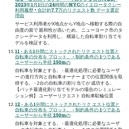
2023年1月1日の24時間のNYCのイエロータクシー
利用履歴 • 合計約7.7万のリクエスト数 データ選定
理由
サービス利用者がX地点からY地点へ移動する際の自
由度の面で 親和性が高いため。 ニューヨーク市のタ
クシーデータを利用し、 構築した自転車割り当てモ
デルを検証する。
11 - ある1分間にストックされたリク エスト位置と
自転車の分布を プロット。 - 制約条件の 1つである
ユーザーから半径 250mの
自転車を対象とする。 - 最適化処理に必要なユーザ
ー の進行方向と自転車オーナー までの位置関係を取
得する。 - 2台の自転車の割り当てが 成功する。
【バッチ最適化割り当てモデルの場合のシミュレー
ション例】 ユーザーリクエスト 自転車駐輪位置
12 - ある1分間にストックされたリク エスト位置と
自転車の分布を プロット。 - 制約条件の 1つである
ユーザーから半径 250mの
自転車を対象とする。 - 最適化処理に必要なユーザ