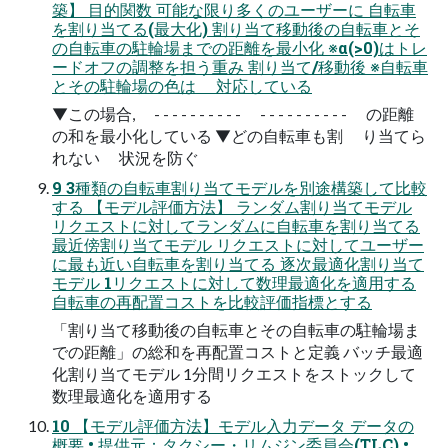
築】 目的関数 可能な限り多くのユーザーに 自転車
を割り当てる(最大化) 割り当て移動後の自転車とそ
の自転車の駐輪場までの距離を最小化 ※α(>0)はトレ
ードオフの調整を担う重み 割り当て/移動後 ※自転車
とその駐輪場の色は 対応している
▼この場合, - - - - - - - - - - - - - - - - - - - - の距離
の和を最小化している ▼どの自転車も割 り当てら
れない 状況を防ぐ
9 3種類の自転車割り当てモデルを別途構築して比較
する 【モデル評価方法】 ランダム割り当てモデル
リクエストに対してランダムに自転車を割り当てる
最近傍割り当てモデル リクエストに対してユーザー
に最も近い自転車を割り当てる 逐次最適化割り当て
モデル 1リクエストに対して数理最適化を適用する
自転車の再配置コストを比較評価指標とする
「割り当て移動後の自転車とその自転車の駐輪場ま
での距離」の総和を再配置コストと定義 バッチ最適
化割り当てモデル 1分間リクエストをストックして
数理最適化を適用する
10 【モデル評価方法】モデル入力データ データの
概要 • 提供元：タクシー・リムジン委員会(TLC) •