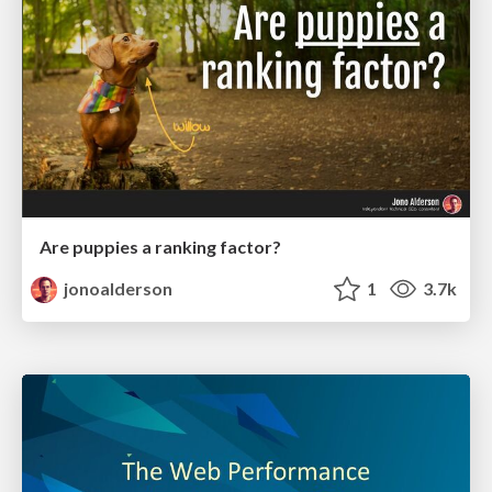
Are puppies a ranking factor?
jonoalderson
1
3.7k