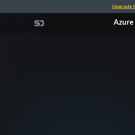
Upgrade t
Azur