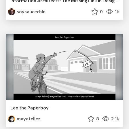
Information Architects: The Missing Link in Design Systems
soysaucechin
0
1k
Leo the Paperboy
mayatellez
8
2.1k