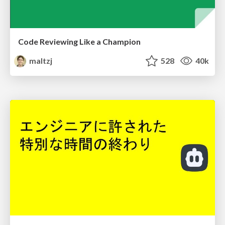
Code Reviewing Like a Champion
maltzj
528
40k