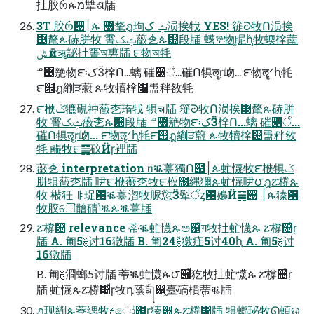
扗㬵რጱמ犨ଶ牐
3T 㬵რ൉׀ጱ ޸氂ฎ玽ݑ ک涢挨牫 YES! 簁ᘒ牧Ո涢挨
޸氂ጱ硳胼牧 䨝ݑک藢朰ጱ୽段牐 蠴ኞ物֦眤ٛԧ牧蝡㮆萳
ݰ ӣॠ䛑扗䨝অ旉牐 ౯物অ牦
ᓒ޸䒍物౯፡کӞ㮆Ո...螭 磪෈ਁ...磪Ո犋ॡṛ岉... ౯物ॡᐟԧ牦
౯୞ฎ䌃ੜ藯 ጱ牧犢㮆௔盄秚敋牦
౯㮉ݢ犥硯祌藢朰㻟牫 犋ᤈ牐 簁ᘒ牧Ո涢挨޸氂ጱ硳胼
牧 䨝ݑک藢朰ጱ୽段牐 ᓒ޸䒍物౯፡کӞ㮆Ո...螭 磪෈ਁ...
磪Ո犋ॡṛ岉... ౯物ॡᐟԧ牦౯୞ฎ䌃ੜ藯 ጱ牧犢㮆௔盄秚敋
牦 䴝牧౯䷱砇Ӥṛ裡牐
藢朰 interpretation ᥝቘ薹獨Ո൉׀ጱ虻懱牧౯㮉犋ݢ
胼犋藢朰牐 吚౯㮉藢朰牧౯㮉಩縄獮ጱ虻懱吚౮ฎፘ橕ጱ
牧 㪔狅ᆙ珿఺ቘ薹ܻ㳷牧脲愆Ӟ犚ਁᶎ఺嬝Ӥ䷱൉ ׀ጱ獉਻
牧㬵ୌ䯤磧ݳቘጱቘ薹牐
ፘ橕௔ relevance 蒂ቘ虻懱ጱಅ஑᩼ग़牧扗虻懱ጱ ፘ橕௔᩼ṛ
牐 A. 匍ࣁ5讨16獤牐 B. 匍ࣁٚ24獤疰5讨40ԧ A. 匍ࣁ5讨
16獤牐
B. 匍ࣁ㴄螂5讨牐 蒂ቘ虻懱ጱ౮๜᩼犵牧扗虻懱ጱ ፘ橕௔᩼ṛ
牐 虻懱ጱፘ橕௔᩼ṛ牧դ蔭ਙ᩼꧊஑֦臺碻樌݄蒂ቘ牐
ฦ现䌃֢ጱ藔缌牧ࣁෝ൉ṛ獉਻ጱፘ橕௔牐 犋螂珌牧֢ᘏ蝢ଉ