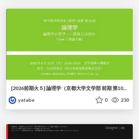
[2026前期火５] 論理学（京都大学文学部 前期 第10回）「論理学の哲学——意味とは何か（Tonkと推論主義）」
yatabe
0
230