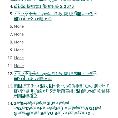
sli.do 蜍獈翕࣎ 1 蜍獈ଧ蒈 2 2575
ɼେٯෆಓ गՈ҆ 羖 拻 璤 ਓ೗Կෆ߹ཧ
஍ߴဟៃయʁ ꅽ㿋ㄳ㉱
None
None
None
None
None
None
ɼେٯෆಓ गՈ҆ 羖 拻 璤 ਓ೗Կෆ߹ཧ
஍ߴဟៃయʁ ꅽ㿋ㄳ㉱
֦憽஑ߺ犚妿َᤩṛ֌牫 ୞ৼ憒 ᤩ๗磭ٌ䋿犋ਂࣁጱۑ胼 ਈৼ ᒌ
簁犋ྋ嘦 ӣ࿆Ԇ嬝 ፡蚏㬵盄玭疏֕䷱䋿አ௔ լ瓲ज़ԏ瓵 ܻ粚獊紑
᮷憽஑犋磪蚕
x&+(<3!J* 
=%Z!;9+S) A/Z(1
@@ ;9?U 8,-' Y ᆠ