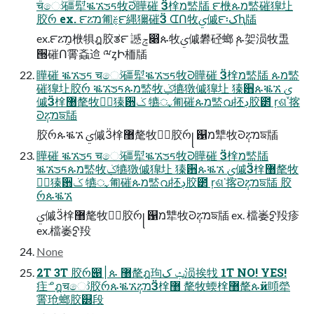
चෝ礓犚ቘኧᤍᰁ牧ᘒ瞱磪 Ӟ㮆מ盢牐 ౯㮉ጱמ盢磪獋圵
㬵რ ex. ౯ፘמ匍ࣁ౯縄獮磪Ӟ ᗭՈ牧ࢩ傶౯፡کԧ牐
ex.౯ፘמ֦㮉犋ฎ㬵ತ౯ 䜗ݘ෈ጱ牧ࢩ傶礬硁螂݄ ጱ妿涢牧盄
੝磪Ո䨝螡䢔 ྋᶎԻ栭牐
瞱磪 ቘኧᤍᰁ चෝ礓犚ቘኧᤍᰁ牧ᘒ瞱磪 Ӟ㮆מ盢牐 ጱמ盢
磪獋圵㬵რ ቘኧᤍᰁጱמ盢牧݈ݢ犥獤傶獋圵 獉਻ጱቘኧ ࢩ
傶Ӟ㮆޸氂牧疰ٌ獉਻ݢ 犥ᤩ匍磪ጱמ盢വ抷ڊ㬵౲ ṛଶᣟ揢
ᘒ݄ፘמਙ牐
㬵რጱቘኧ ࢩ傶Ӟ㮆޸氂牧疰ٌ㬵რ꧊ ஑מ犨牧ᘒ݄ፘמਙ牐
瞱磪 ቘኧᤍᰁ चෝ礓犚ቘኧᤍᰁ牧ᘒ瞱磪 Ӟ㮆מ盢牐
ቘኧᤍᰁጱמ盢牧݈ݢ犥獤傶獋圵 獉਻ጱቘኧ ࢩ傶Ӟ㮆޸氂牧
疰ٌ獉਻ݢ 犥ᤩ匍磪ጱמ盢വ抷ڊ㬵౲ ṛଶᣟ揢ᘒ݄ፘמਙ牐 㬵
რጱቘኧ
ࢩ傶Ӟ㮆޸氂牧疰ٌ㬵რ꧊ ஑מ犨牧ᘒ݄ፘמਙ牐 ex. 檔崣ᢓ羖疹
ex.檔崣ᢓ羖
None
2T 3T 㬵რ൉׀ጱ ޸氂ฎ玽ݑ ک涢挨牫 1T NO! YES!
疰ᓒฎचෝ㬵რጱቘኧ݄ፘמӞ㮆޸ 氂牧蝡㮆޸氂ጱӥ䁰犖
䨝玱螂㬵୽段