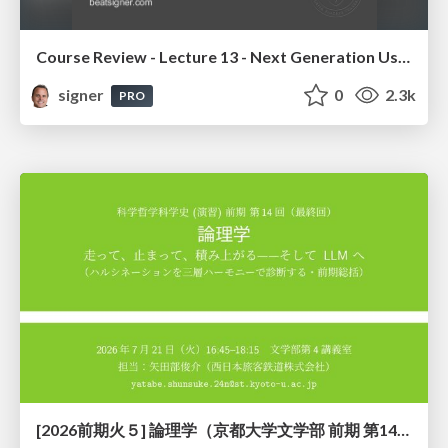
Course Review - Lecture 13 - Next Generation User Interfaces (4018166FNR)
signer
0
2.3k
PRO
[2026前期火５] 論理学（京都大学文学部 前期 第14回）「計算は、証明ではない——ハルシネーションを三層ハーモニーで診る」