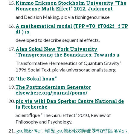
Kimmo Eriksson Stockholm University “The
Nonsense Math Effect” 2012, Judgment
and Decision Making. pic via tidningencurie.se
A mathematical model (TPP =T0−fT0d2f− f TP
df ) is
developed to describe sequential effects.
Alan Sokal New York University
“Transgressing the Boundaries: Towards a
Transformative Hermeneutics of Quantum Gravity”
1996, Social Text. pic via universoracionalista.org
“the Sokal hoax”
The Postmodernism Generator
elsewhere.org/journal/pomo/
pic via wiki Dan Sperber Centre National de
la Recherche
Scientiﬁque “The Guru Effect” 2010, Review of
Philosophy and Psychology.
ࢩຎ螂纷 चෝ礓犚ࢩຎ螂纷牧ᘒ瞱磪 Ӟ㮆מ盢牐 ቘኧᤍᰁ