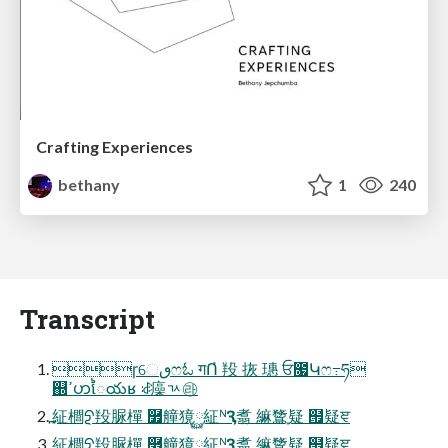
Crafting Experiences
bethany
1
240
Transcript
ɼେٯෆಓ गՈ҆ 羖 拻 璤 ਓ೗Կෆ߹ཧ
஍ߴဟៃయʁ ꅽ㿋ㄳ㉱
߽䋊櫚ᢓ羖脲樿 ࿿艟獍࿆䋊ᴺԆ翥 䌕䳱֢疑 ๟疑ਞ
߽䋊櫚ᢓ羖脲樿 ࿿艟獍࿆䋊ᴺԆ翥 䌕䳱֢疑 ๟疑ਞ