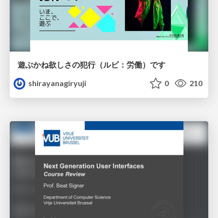
遊ぶかね欲しさの犯行（ルビ：労働）です
shirayanagiryuji
0
210