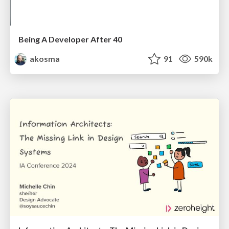
Being A Developer After 40
akosma
91
590k