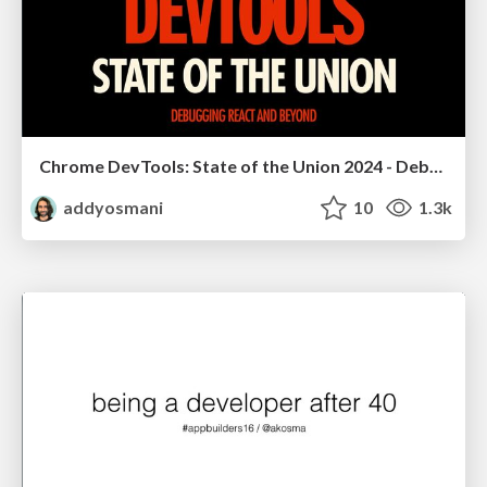
Chrome DevTools: State of the Union 2024 - Debugging React & Beyond
addyosmani
10
1.3k