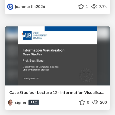
juanmartin2026
1
7.7k
Case Studies - Lecture 12 - Information Visualisation (4019538FNR)
signer
0
200
PRO