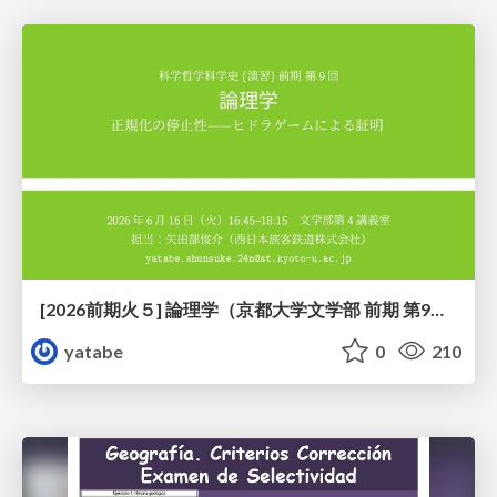
[2026前期火５] 論理学（京都大学文学部 前期 第9回）「正規化の停止性——ヒドラゲームによる証明」
yatabe
0
210