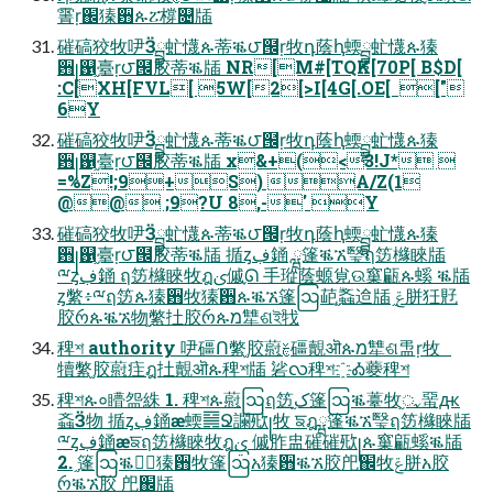
䨝ṛ֌獉਻ጱፘ橕௔牐
磪碻狡牧吚Ӟྦྷ虻懱ጱ蒂ቘ౮๜ṛ牧դ蔭ԧ蝡ྦྷ虻懱ጱ獉
਻꧊஑֦臺ṛ౮๜㬵蒂ቘ牐 NR[M#[TQK[70P[ B$D[
:C[XH[FVL[ 5W[2[>I[4G[.OE[  ["
6Y
磪碻狡牧吚Ӟྦྷ虻懱ጱ蒂ቘ౮๜ṛ牧դ蔭ԧ蝡ྦྷ虻懱ጱ獉
਻꧊஑֦臺ṛ౮๜㬵蒂ቘ牐 x&+(<3!J* 
=%Z!;9+S) A/Z(1
@@ ;9?U 8,-' Y
磪碻狡牧吚Ӟྦྷ虻懱ጱ蒂ቘ౮๜ṛ牧դ蔭ԧ蝡ྦྷ虻懱ጱ獉
਻꧊஑֦臺ṛ౮๜㬵蒂ቘ牐 揗ᶎڣ䥁 ྺ篷ቘኧ瑿ฤ笾櫞睞牐
ྋᶎڣ䥁 ฤ笾櫞睞牧ฎࢩ傶֢ᘏ 手瑽蔭螈覍ଉ窼甂ጱ螇 ቘ牐
ᶎ䌘፥ྋฤ笾ጱ獉਻牧獉਻ጱቘኧ篷ဩ䒻֦ۗ螡䢔牐 ֦ݝ胼狅覎
㬵რጱቘኧ物֦䌘扗㬵რጱמ犨ଶই֜牫
稗শ authority 吚礓Ո䌘֦㬵藯ࣁ礓覿ऒጱמ犨ଶ盄ṛ牧
犢䌘֦㬵藯疰ฎ扗覿ऒጱ稗শ牐 硰လ稗শ҈Ꭳ蘷稗শ
稗শጱ०矒盌絑 1. 稗শጱ藯ဩฤ笾ک֦篷ဩቘ薹牧֦ᤩ蝁ԫ
螡Ӟ物 揗ᶎڣ䥁ӕ蝡䷱Ջ讕㰷꧊牧 ਙฎྺ篷ቘኧ瑿ฤ笾櫞睞牐
ྋᶎڣ䥁ӕਙฤ笾櫞睞牧ฎࢩ 傶胙盅磪磪㰷꧊ጱ窼甂螇ቘ牐
2. ֦篷ဩቘ薹ٌ獉਻牧篷ဩአ獉਻ቘኧ㬵戺֌牧ݝ胼አ㬵
რቘኧ㬵 戺֌牐