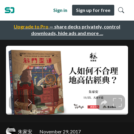
Sign in
Sign up for free
Upgrade to Pro
— share decks privately, control
downloads, hide ads and more …
朱家安
November 29, 2017