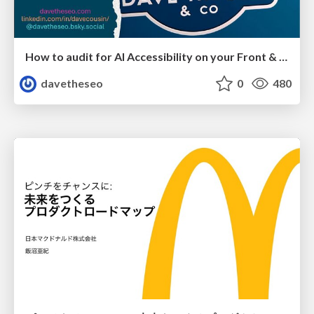
How to audit for AI Accessibility on your Front & Back End
davetheseo
0
480