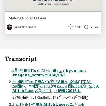
Making Projects Easy
brettharned
120
6.7k
Transcript
εΫϥϜݱ৔ΨΠυ ୈ1෦Ͱେ੾ͩͱࢥ͏ ͜ͱ kyon_mm
#nagoya_scrum 20160/10/5
࠷ॳ͸ڭՊॻ௨Γ΍Δ • ·ͣεΫϥϜΛ஌Δ͜ͱɻΧελϚΠζΛߟ
͑Δͷ͸ͦͷޙͩɻ࠷ॳ͸ࢦࣔ௨ΓɺʮڭՊ ॻ௨Γʯʹ࢖͏͜ͱɻֶͿͨΊͷ࣌ؒΛͰ͖ Δ͔͗Γ֬อ͠Α͏
Mitch Lacey/҆Ҫྗ ۙ౻׮ت ݪాٍ࿠ʢ2016ʣ
εΫϥϜݱ৔ΨΠυ [Kindle൛] 1ষ εΫϥϜ:γϯϓϧ͕ͩ؆୯Ͱ͸ͳ͍
ܭը௨ΓͰ͸ͳ͘࠷୹Λ Mitch Lacey/҆Ҫྗ ۙ౻׮ت