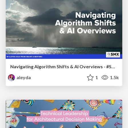
Navigating Algorithm Shifts & AI Overviews - #SMXNext
aleyda
1
1.5k