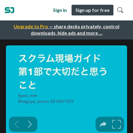
Sign in
Sign up for free
Upgrade to Pro
— share decks privately, control
downloads, hide ads and more …