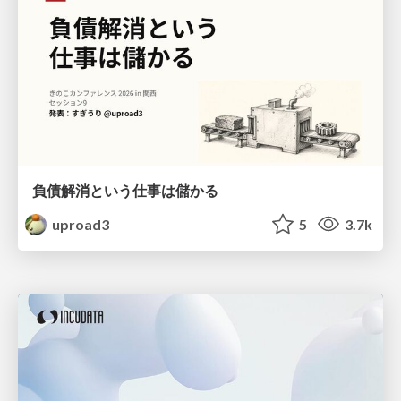
負債解消という仕事は儲かる
uproad3
5
3.7k