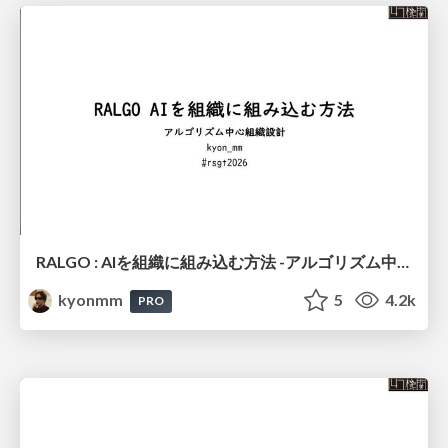
RALGO : AIを組織に組み込む方法 -アルゴリズム中心組織設計- #RSGT2026 / RALGO: How to Integrate AI into an Organization – Algorithm-Centric Organizational Design
kyonmm
5
4.2k
PRO