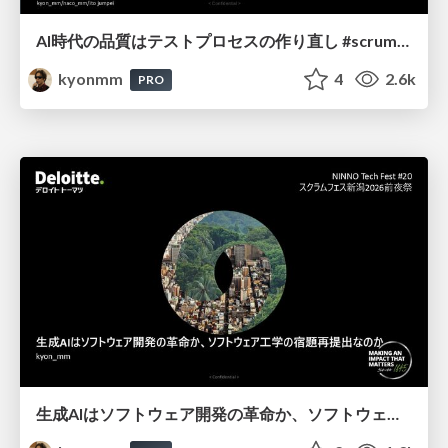
AI時代の品質はテストプロセスの作り直し #scrumniigata
kyonmm
4
2.6k
PRO
生成AIはソフトウェア開発の革命か、ソフトウェア工学の宿題再提出なのか -ソフトウェア品質特性の追加提案-