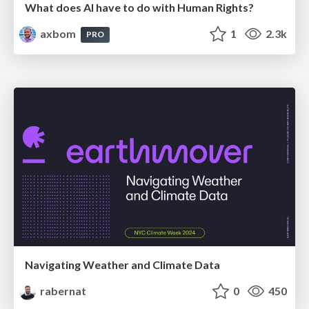
What does AI have to do with Human Rights?
axbom
1
2.3k
PRO
Navigating Weather and Climate Data
rabernat
0
450