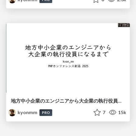
地方中小企業のエンジニアから大企業の執行役員になるまで #phpcon_niigata / road to executive
kyonmm
7
15k
PRO