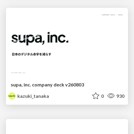
supa, inc. company deck v260803
kazuki_tanaka
0
930