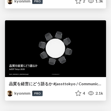
kyonmm
2
1.3k
PRO
品質を経営にどう語るか #jassttokyo / Communicating the Strategic Value of Quality to Executive Leadership
kyonmm
4
2.1k
PRO