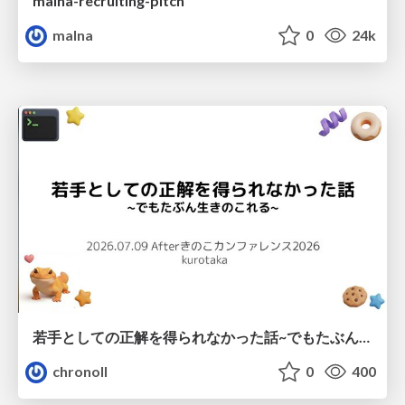
malna-recruiting-pitch
malna
0
24k
若手としての正解を得られなかった話~でもたぶん生きのこれる~
chronoll
0
400