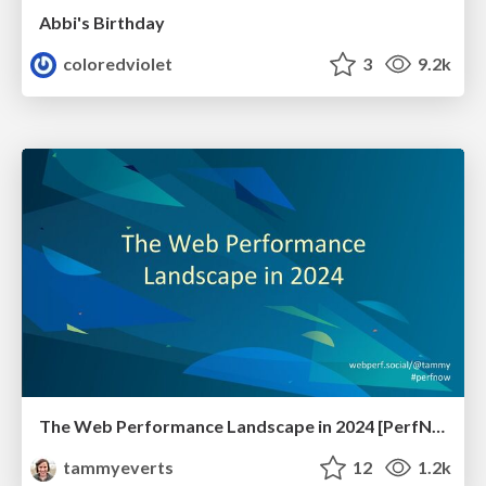
Abbi's Birthday
coloredviolet
3
9.2k
The Web Performance Landscape in 2024 [PerfNow 2024]
tammyeverts
12
1.2k