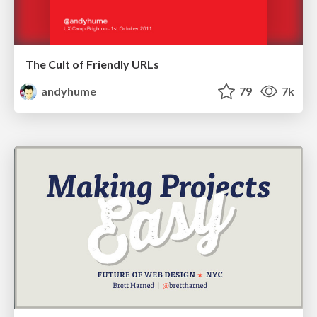
The Cult of Friendly URLs
andyhume
79
7k