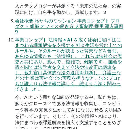
⼈とテクノロジーが共創する「未来の法社会」の実
現に向け、⾃ら⼿を動かし、貢献します。 8
会社概要 私たちのミッション 事業コンセプト プロ
ダクト 組織 オフィス‧働き⽅ ⼈事制度‧採⽤ 導⼊事例
9
事業コンセプト 法情報 × AI を広く社会に届け 法に
まつわる課題解決を⽀援する 社会⽣活を営む上での
ルールや、そのルールが決まった背景などを含む、
あらゆる情報たち（法情報）。 これらは法社会の歴
史と共にあり、膨⼤で、複雑で、難解です。 国会や
霞ヶ関では法学者を交えて⽴法や法改正の議論を
し、裁判官は具体的な法の適⽤を判断し、弁護⼠な
どの⼠ 業は実社会での実務を担うなど、法のプロた
ちは誰よりも法情報に詳しく、誰よりも深く関わっ
てきました。
今、AIという新たな知能が発達する中、私たちは、
多くがクローズドである法情報を収集し、コンピュ
ータ科学の 知⾒を⽣かしてAIになじませる取り組み
を⾏っています。 そして、その法情報 × AIにより、
法にまつわる課題解決を幅広く⽀援することをめざ
しています。 CONFIDENTIAL