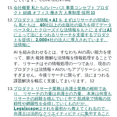
会社概要 私たちのパーパス 事業コンセプト プロダ
クト 組織 オフィス‧働き⽅ ⼈事制度‧採⽤ 11
プロダクト 法情報 × AI を まずはリサーチの領域か
ら 私たちは、40社以上の出版社の協⼒を得てデータ
ベース化したクローズドな法情報をもとに まずはAI
によって法にまつわるリサーチを⽀援するプロダク
トを提供し 2,000+社の法⼈に導⼊されています。
法情報に
AI を組み合わせるとは、すなわち AIの⾼い能⼒を使
って、膨⼤‧複雑‧難解な法情報を情報処理することで
す。 リサーチはその情報処理の⼀つであり、現在の
プロダクトは法情報 × AIのいちアプリケーションに
すぎません。今後リサーチに限らず、法にまつわる
課題解決を幅広く⽀援してまいります。 12
プロダクト リサーチ業務は弁護⼠業務の根幹であ
り、 リサーチの⼒量は弁護⼠の⼒量。 本来は何度も
リサーチの経験を積んでいく中で 肌感覚で情報の信
頼性や網羅性を会得していくものだが、
Legalscapeはそれを最初から教えてくれるので、
弁護⼠は法的なクリエイティビティに集中すること