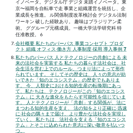
イノベータ。デジタル庁 デジタ 未踏イノベータ。東
京〜福岡を⾃転⾞で⾛ 事業と組織運営を統括し、企
業成⻑を推進。 ル関係制度改⾰検討会 デジタル法制
ワーキン 破した経験あり。 趣味はブラジリアン柔
術。 ググループ元構成員。⼀橋⼤学法学研究科 特
任准教授。 6
会社概要 私たちのパーパス 事業コンセプト プロダ
クト 組織 オフィス‧働き⽅ ⼈事制度‧採⽤ 導⼊事例 7
私たちのパーパス ⼈とテクノロジーの共創による 未
来の法社会を実装する 私たちの暮らす法社会は、社
会⽣活を営む上でのルール、つまり法によって形作
られています。 そしてその歴史は、⼈々の意志が紡
いできた「知のエコシステム」の歴史でもありま
す。 今、⼈類史における知的⽣産の転換期にあっ
て、私たちは、テクノロジーがこの「知のエコシス
テム」に ⼤きな進化をもたらす可能性を信じていま
す。 ⼈とテクノロジーが「共創」する関係が、法に
まつわる知的⽣産を⽀え、 法の知をより正確に‧迅速
に‧社会の隅々まで届け、より豊かな法社会を実現し
ていく。 私たちは、法社会を⽀える「知のエコシス
テム」とそこに込められた意志に深い敬意を払いつ
つ、