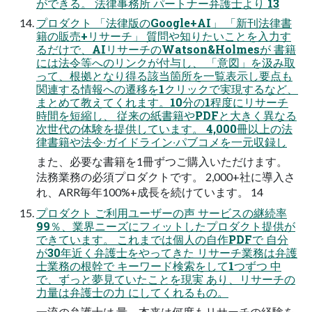
ができる。 法律事務所 パートナー弁護⼠より 13
プロダクト 「法律版のGoogle+AI」 「新刊法律書
籍の販売+リサーチ」 質問や知りたいことを⼊⼒す
るだけで、AIリサーチのWatson&Holmesが 書籍
には法令等へのリンクが付与し、 「意図」を汲み取
って、根拠となり得る該当箇所を⼀覧表⽰し要点も
関連する情報への遷移を1クリックで実現するなど、
まとめて教えてくれます。10分の1程度にリサーチ
時間を短縮し、 従来の紙書籍やPDFと⼤きく異なる
次世代の体験を提供しています。 4,000冊以上の法
律書籍や法令‧ガイドライン‧パブコメを⼀元収録し
また、必要な書籍を1冊ずつご購⼊いただけます。
法務業務の必須プロダクトです。 2,000+社に導⼊さ
れ、ARR毎年100%+成⻑を続けています。 14
プロダクト ご利⽤ユーザーの声 サービスの継続率
99％、業界ニーズにフィットしたプロダクト提供が
できています。 これまでは個⼈の⾃作PDFで ⾃分
が30年近く弁護⼠をやってきた リサーチ業務は弁護
⼠業務の根幹で キーワード検索をして1つずつ 中
で、ずっと夢⾒ていたことを現実 あり、リサーチの
⼒量は弁護⼠の⼒ にしてくれるもの。
⼀流の弁護⼠は 量。本来は何度もリサーチの経験を