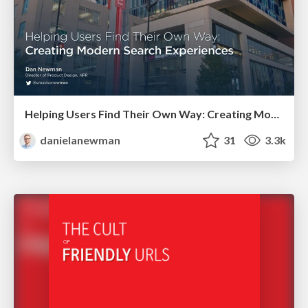
Helping Users Find Their Own Way: Creating Modern Search Experiences
danielanewman
31
3.3k