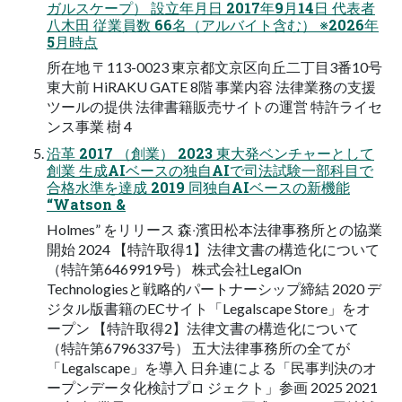
ガルスケープ） 設⽴年⽉⽇ 2017年9⽉14⽇ 代表者
⼋⽊⽥ 従業員数 66名（アルバイト含む） ※2026年
5⽉時点
所在地 〒113-0023 東京都⽂京区向丘⼆丁⽬3番10号
東⼤前 HiRAKU GATE 8階 事業内容 法律業務の⽀援
ツールの提供 法律書籍販売サイトの運営 特許ライセ
ンス事業 樹 4
沿⾰ 2017 （創業） 2023 東⼤発ベンチャーとして
創業 ⽣成AIベースの独⾃AIで司法試験⼀部科⽬で
合格⽔準を達成 2019 同独⾃AIベースの新機能
“Watson &
Holmes” をリリース 森‧濱⽥松本法律事務所との協業
開始 2024 【特許取得1】法律⽂書の構造化について
（特許第6469919号） 株式会社LegalOn
Technologiesと戦略的パートナーシップ締結 2020 デ
ジタル版書籍のECサイト「Legalscape Store」をオ
ープン 【特許取得2】法律⽂書の構造化について
（特許第6796337号） 五⼤法律事務所の全てが
「Legalscape」を導⼊ ⽇弁連による「⺠事判決のオ
ープンデータ化検討プロ ジェクト」参画 2025 2021