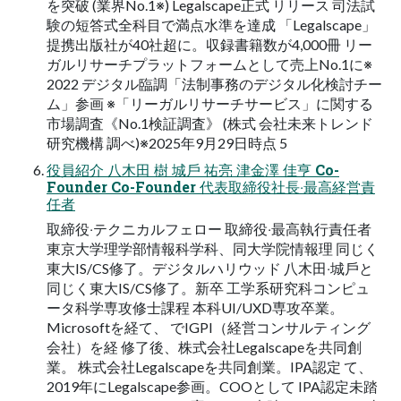
を突破 (業界No.1※) Legalscape正式 リリース 司法試
験の短答式全科⽬で満点⽔準を達成 「Legalscape」
提携出版社が40社超に。収録書籍数が4,000冊 リー
ガルリサーチプラットフォームとして売上No.1に※
2022 デジタル臨調「法制事務のデジタル化検討チー
ム」参画 ※「リーガルリサーチサービス」に関する
市場調査《No.1検証調査》 (株式 会社未来トレンド
研究機構 調べ)※2025年9⽉29⽇時点 5
役員紹介 ⼋⽊⽥ 樹 城⼾ 祐亮 津⾦澤 佳亨 Co-
Founder Co-Founder 代表取締役社⻑‧最⾼経営責
任者
取締役‧テクニカルフェロー 取締役‧最⾼執⾏責任者
東京⼤学理学部情報科学科、同⼤学院情報理 同じく
東⼤IS/CS修了。デジタルハリウッド ⼋⽊⽥‧城⼾と
同じく東⼤IS/CS修了。新卒 ⼯学系研究科コンピュ
ータ科学専攻修⼠課程 本科UI/UXD専攻卒業。
Microsoftを経て、 でIGPI（経営コンサルティング
会社）を経 修了後、株式会社Legalscapeを共同創
業。 株式会社Legalscapeを共同創業。IPA認定 て、
2019年にLegalscape参画。COOとして IPA認定未踏