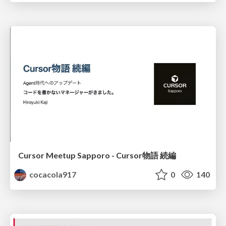
Cursor Meetup Sapporo - Cursor物語 続編
cocacola917
0
140