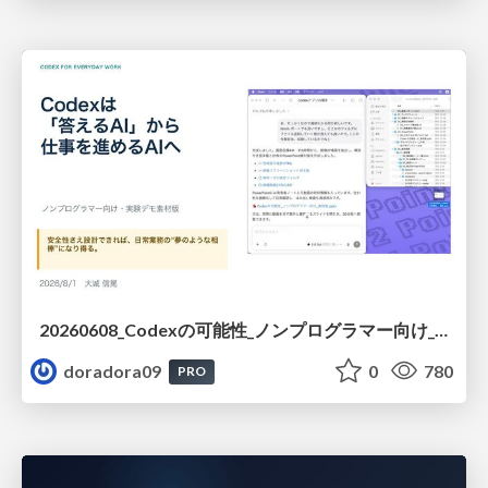
20260608_Codexの可能性_ノンプログラマー向け_大城追記
doradora09
0
780
PRO