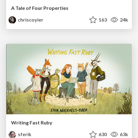
A Tale of Four Properties
chriscoyier
163
24k
Writing Fast Ruby
sferik
630
63k