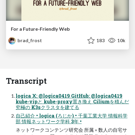
For a Future-Friendly Web
brad_frost
183
10k
Transcript
logica X: @logica0419 GitHub: @logica0419
kube-vipと kube-proxy置き換え Ciliumを積んだ
究極の K3sクラスタを建てる
自己紹介 • logica (ろじか) • 千葉工業大学 情報科学
部 情報ネットワーク学科 3年 •
ネットワークコンテンツ研究会 所属 ◦ 数人の自宅サ