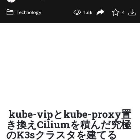
Technology
1.6k
4
kube-vipとkube-proxy置
き換えCiliumを積んだ究極
のK3sクラスタを建てる