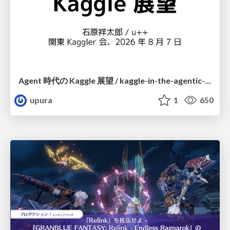
Agent 時代の Kaggle 展望 / kaggle-in-the-agentic-era
upura
1
650