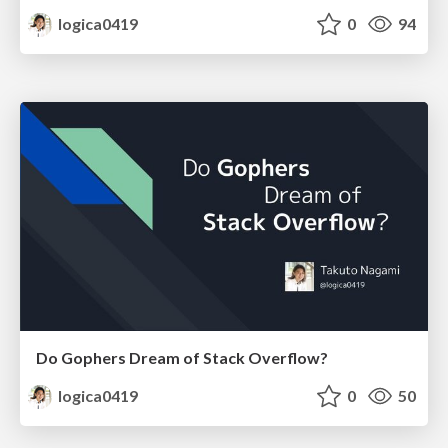
logica0419
0
94
Do Gophers Dream of Stack Overflow?
logica0419
0
50