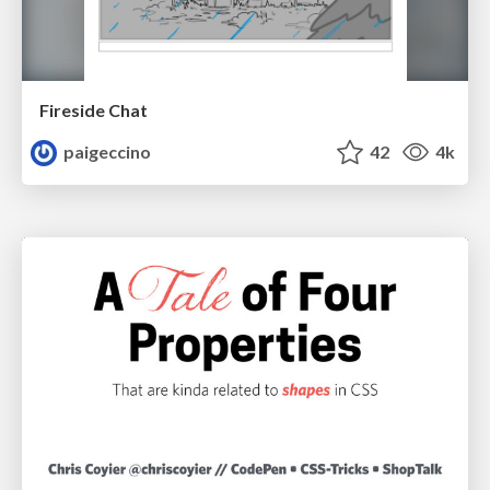
Fireside Chat
paigeccino
42
4k