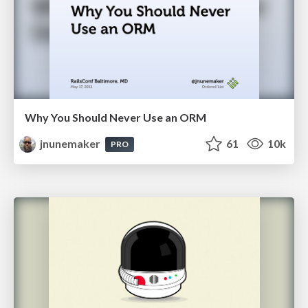
Why You Should Never Use an ORM
jnunemaker
61
10k
PRO