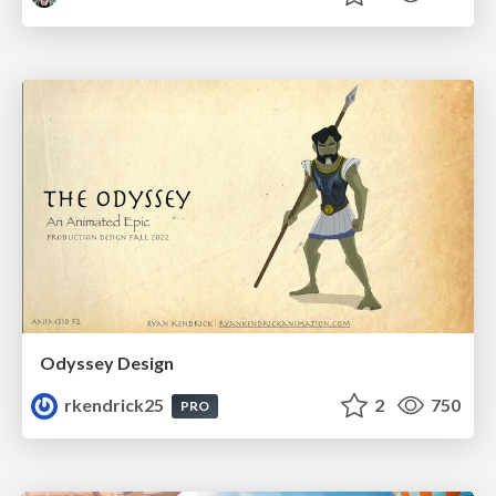
Odyssey Design
rkendrick25
2
750
PRO