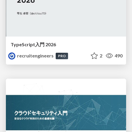
TypeScript入門 2026
recruitengineers
2
490
PRO