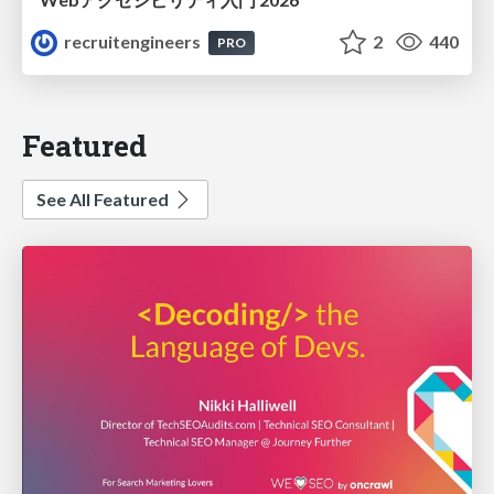
recruitengineers
2
440
PRO
Featured
See All Featured