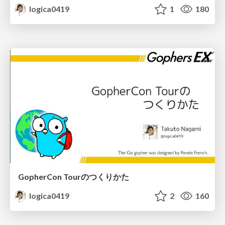
logica0419
1
180
GopherCon Tourのつくりかた
logica0419
2
160