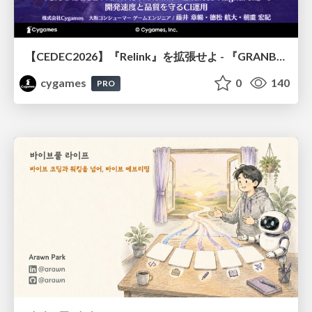
【CEDEC2026】『Relink』を拡張せよ - 『GRANBLUE FANTASY: Relink - Endless Ragnarok』の開発速度と品質を守るCI運用
cygames
0
140
PRO