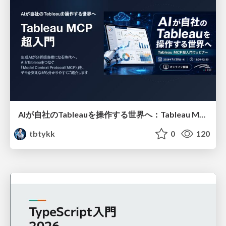
AIが自社のTableauを操作する世界へ：Tableau MCP超入門
tbtykk
0
120