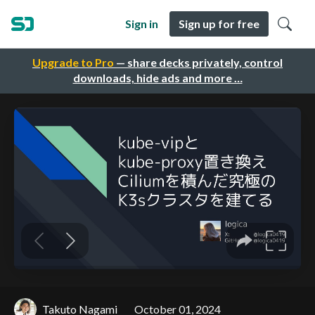
Sign in
Sign up for free
Upgrade to Pro
— share decks privately, control
downloads, hide ads and more …
Takuto Nagami
October 01, 2024