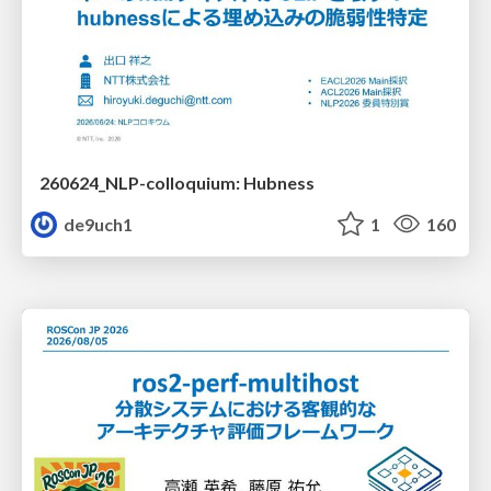
260624_NLP-colloquium: Hubness
de9uch1
1
160