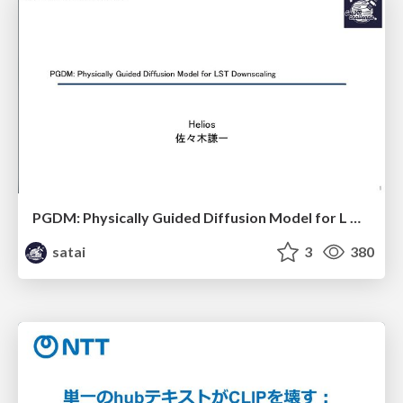
PGDM: Physically Guided Diffusion Model for L Downscaling
satai
3
380