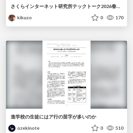
さくらインターネット研究所テックトーク2026春、研究開発Gr.25年度成果26年度方針
kikuzo
0
170
進学校の生徒にはア行の苗字が多いのか
ozekinote
0
510