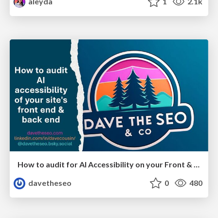
aleyda
1
2.1k
How to audit for AI Accessibility on your Front & Back End
davetheseo
0
480