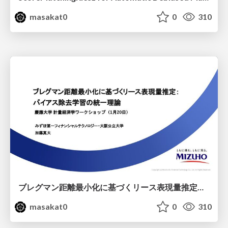
masakat0
0
310
ブレグマン距離最小化に基づくリース表現量推定： バイアス除去学習の統一理論
masakat0
0
310