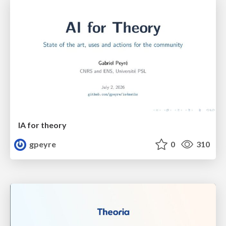
IA for theory
gpeyre
0
310