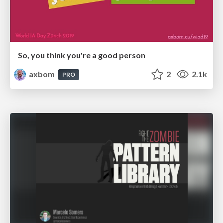
So, you think you're a good person
axbom
2
2.1k
PRO