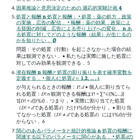
因果推論と意思決定のための 適応的実験計画 4
処置と報酬 n 処置と報酬： • 処置：薬の処方，政策
の実施，広告の配信． • 報酬：薬の効果，政策によ
る貧困の削減，広告による売り上げへの変化． n あ
る処置に対してどのような報酬（結果）が生じるの
かを知りたい． Ø
問題：その処置（行動）を起こさなかった場合の結
果は観測できない． • 私たちは実際に施した処置に
対してのみ効果を観測できる． 5
潜在報酬 n 報酬と処置の割り振りを表す確率変数を
定義する． • 個人𝑡に処置𝑑 ∈ 1,2, … , 𝑘
が与えられるときの報酬：𝑌! 𝑑 • 個人𝑡に割り当てら
れる処置：𝐷! n 観測できる報酬は𝑌! = ∑"∈{%,',…,)}
1[𝐷! = 𝑑]𝑌!(𝑑)．つまり， • 実際に割り当てた処置
（𝐷! = 𝑑である処置𝑑）だけ𝑌!(𝑑)が分かり， • 割り当
てなかった処置（𝐷! ≠ 𝑑である処置𝑑）には𝑌!(𝑑)が分
からない． 6
関心のあるパラメータと統計的推論 n 処置の報酬に
関連する以下のパラメータに関心がある． • 処置𝑑の