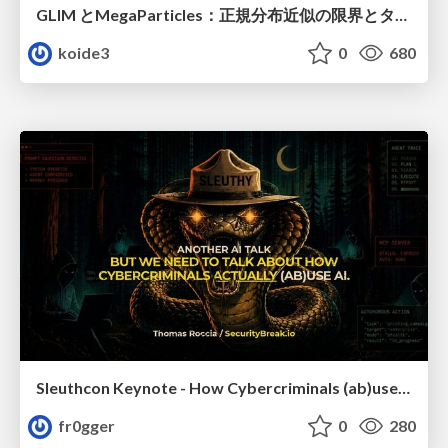
GLIM とMegaParticles：正規分布近似の限界とタイトカップリング＆パーティクルフィルタの進展 / GLIM and MegaParticles : Progress of the distribution representation in SLAM
koide3
0
680
Sleuthcon Keynote - How Cybercriminals (ab)use AI
fr0gger
0
280