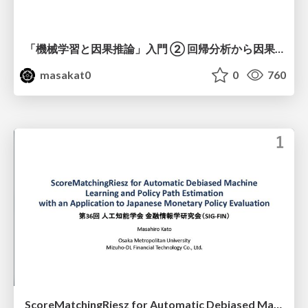
「機械学習と因果推論」入門 ② 回帰分析から因果分析へ
masakat0
0
760
ScoreMatchingRiesz for Automatic Debiased Machine Learning and Policy Path Estimation with an Application to Japanese Monetary Policy Evaluation