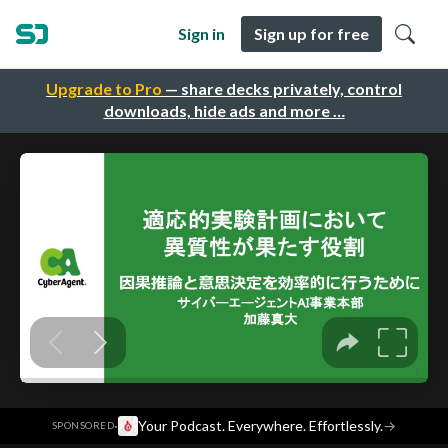
Sign in
Sign up for free
Upgrade to Pro
— share decks privately, control
downloads, hide ads and more …
·
Your Podcast. Everywhere. Effortlessly.
→
SPONSORED