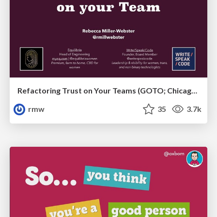
Refactoring Trust on Your Teams (GOTO; Chicago 2020)
rmw
35
3.7k