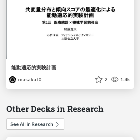
能動適応的実験計画
masakat0
2
1.4k
Other Decks in Research
See All in Research