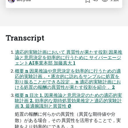
Transcript
適応的実験計画において 異質性が果たす役割 因果推
論と意思決定を効率的に⾏うために サイバーエージ
ェントAI事業本部 加藤真大 1
概要 n 因果推論や意思決定を効率的に行うための適
応的実験計画． • 逐次的に訪れるサンプルに処置を
割り振ることができる設定． n 適応的実験計画にお
ける処置の報酬の異質性が果たす役割を紹介． 2
概要 n 目次 1. 因果推論と意思決定のための適応的実
験計画 2. 効率的な期待処置効果推定と適応的実験計
画 3. 最適腕識別と異質性 Ø
処置の報酬に何らかの異質性（異質な期待値や分
散）がある場合，その 異質性を活用することで，実
験をより効率的にできる． 3