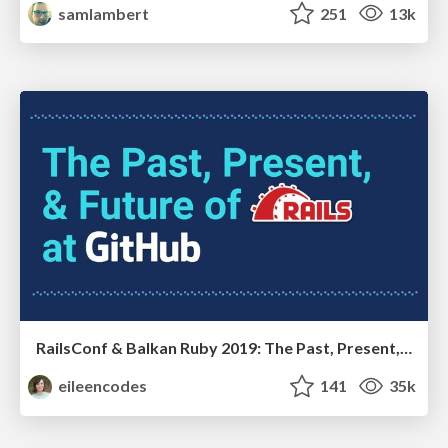
samlambert
251
13k
RailsConf & Balkan Ruby 2019: The Past, Present, and Future of Rails at GitHub
eileencodes
141
35k