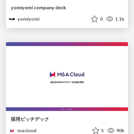
yomiyomi company deck
yomiyomi
0
1.1k
採用ピッチデック
macloud
5
90k