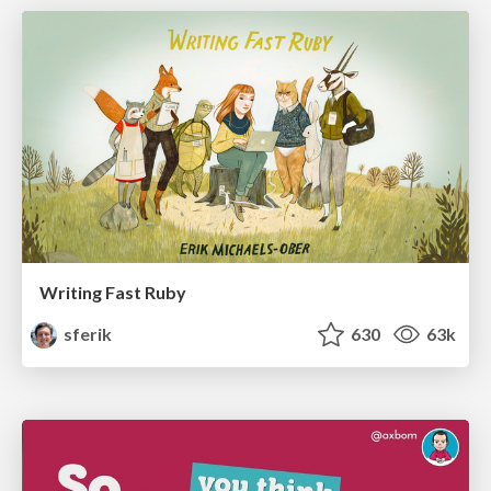
Writing Fast Ruby
sferik
630
63k