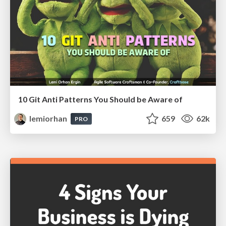
10 Git Anti Patterns You Should be Aware of
lemiorhan
659
62k
PRO