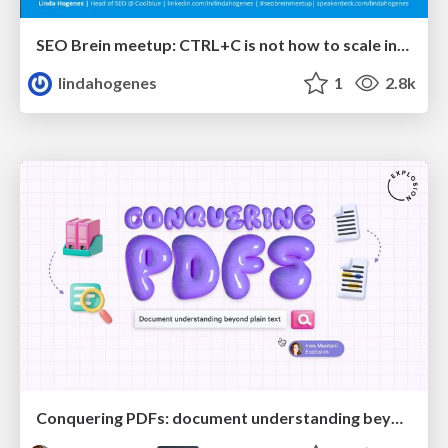
SEO Brein meetup: CTRL+C is not how to scale international SEO
lindahogenes
1
2.8k
Conquering PDFs: document understanding beyond plain text