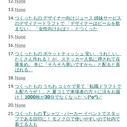
None
None
つくったもの デザイナー向けジュース 姉妹サービス
のデザイナードラフトで 「デザイナーはビールを飲
まない」 「女性向けおば！」とつくった
None
None
つくったもの ポケットティッシュ 安い。うれしい。
たくさん作れる！ が、ステッカー人気に押されて在
庫多め。 冬に『そろそろ寒いですから』と配ると喜
ばれる。
None
つくったもの うちわ コミケで見て「転職ドラフトで
も配ろうぜ！」と 夏コミで来場者の方々に涼をお届
け！ 1000枚が30分でなくなった ＼(^o^)／
None
つくったもの Tシャツ・パーカー イベントでスタッ
フである目印に！ モノクロで使いやすいので社内で
着てる人も