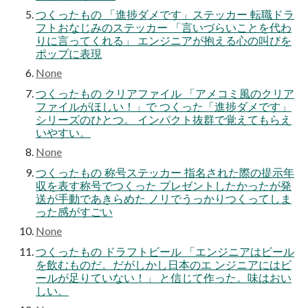
つくったもの 「進捗ダメです」ステッカー 転職ドラ
フトおなじみのステッカー 「言いづらいことを代わ
りに言ってくれる」 エンジニアが抱える心の叫びを
ポップに表現
None
つくったもの クリアファイル 「アメコミ風のクリア
ファイルがほしい！」で つくった「進捗ダメです」
シリーズのひとつ。 インパクト抜群で覚えてもらえ
いやすい。
None
つくったもの 称号ステッカー 指名された際の提示年
収を表す称号でつくった プレゼントしたかったが発
送が手動であきらめた ノリでうっかりつくってしま
った感がすごい
None
つくったもの ドラフトビール 「エンジニアはビール
を飲むものだ。だがしかし日本のエ ンジニアにはビ
ールが足りていない！」 と信じて作った。味はおい
しい。