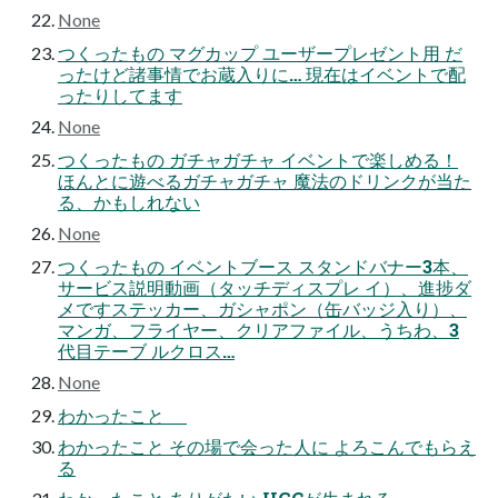
None
つくったもの マグカップ ユーザープレゼント用 だ
ったけど諸事情でお蔵入りに… 現在はイベントで配
ったりしてます
None
つくったもの ガチャガチャ イベントで楽しめる！
ほんとに遊べるガチャガチャ 魔法のドリンクが当た
る、かもしれない
None
つくったもの イベントブース スタンドバナー3本、
サービス説明動画（タッチディスプレ イ）、進捗ダ
メですステッカー、ガシャポン（缶バッジ入り）、
マンガ、フライヤー、クリアファイル、うちわ、3
代目テーブ ルクロス…
None
わかったこと
わかったこと その場で会った人に よろこんでもらえ
る