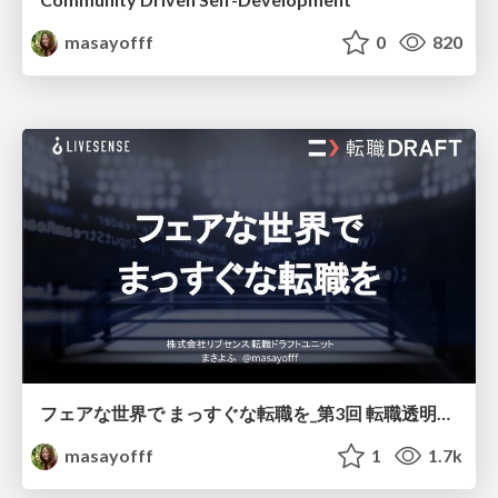
masayofff
0
820
フェアな世界で まっすぐな転職を_第3回 転職透明化らぼ-レジュメチェック編
masayofff
1
1.7k