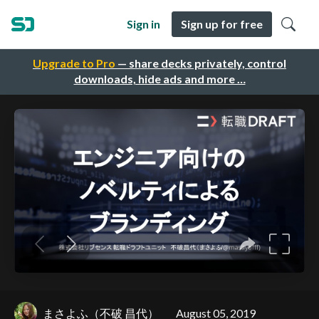
Sign in
Sign up for free
Upgrade to Pro
— share decks privately, control
downloads, hide ads and more …
まさよふ（不破 昌代）
August 05, 2019