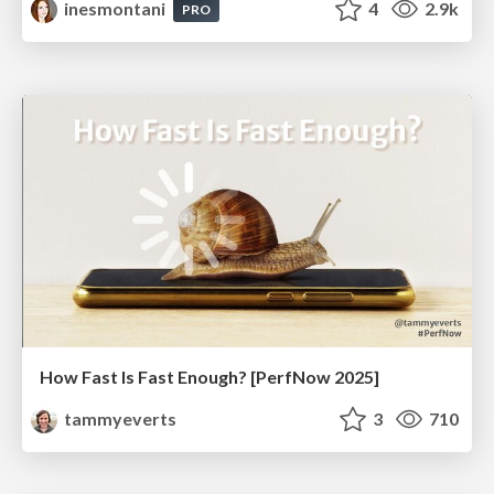
inesmontani
4
2.9k
PRO
How Fast Is Fast Enough? [PerfNow 2025]
tammyeverts
3
710