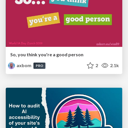
So, you think you're a good person
axbom
2
2.1k
PRO