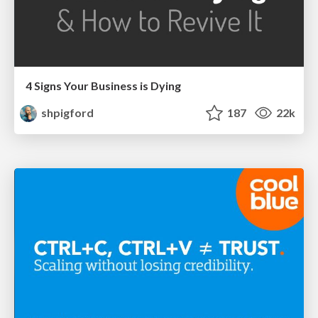
4 Signs Your Business is Dying
shpigford
187
22k