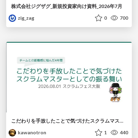
株式会社ジグザグ_新規投資家向け資料_2026年7月
zig_zag
0
700
こだわりを手放したことで気づけたスクラムマスターとしての振る舞い
kawanotron
1
440