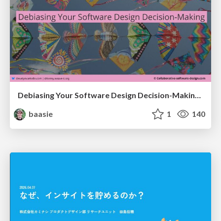
Debiasing Your Software Design Decision-Making @ Flowcon '26
baasie
1
140