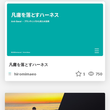
凡庸を落とすハーネス
hiromimaeo
1
750