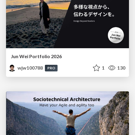
Jun Wei Portfolio 2026
wjw100788
1
130
PRO