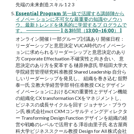
先端の未来創造スキル 1 2 3
Essential Program 第⼀線で活躍する講師陣から
イノベー ションに不可⽋な最重要の知識やノウハ
ウ、最新トレンドを体系的に学習するプ ログラムで
す。 ━━━━━━━ l 各3時間（13:00~16:00） l
オンライン開催 l ⼀部グループ討議あり 開催⽇程：
リーダーシップと意思決定 VUCA時代のイノベーシ
ョンに求められるリーダーシップと意思決定のあり
⽅ Corporate Effectuation 不確実性と向き合い、 意
思決定のあり⽅を変⾰する 樋原伸彦⽒ 早稲⽥⼤学⼤
学院経営管理研究科准教授 Shared Leadership ⾃分ら
しいリーダーシップを発⾒し、 組織を巻き込む 舘野
泰⼀⽒ ⽴教⼤学経営学部 特任准教授 CXとデザイン
イノベーションにおけるCXの重要性とデザイン機能
の組織化 CX transformation CXをマネジメントし、
ビジネスの成⻑サイクルを回す ジョナサン・ブラウ
ン⽒ 株式会社mct CXMコンサルティングディレクタ
ー Transforming Design Function デザインを組織の経
営や戦略のレベルで活⽤する 澤⾕由⾥⼦⽒ 名古屋商
科⼤学ビジネススクール教授 Design for All 株式会社