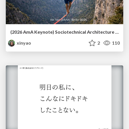
(2026 AmA Keynote) Sociotechnical Architecture - Having your Agile and agility too.pdf
xinyao
2
110