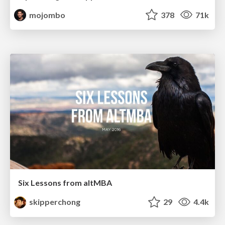
mojombo
378
71k
Six Lessons from altMBA
skipperchong
29
4.4k