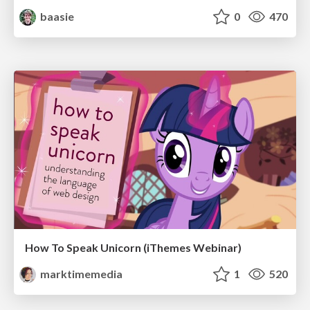
baasie
0
470
How To Speak Unicorn (iThemes Webinar)
marktimemedia
1
520