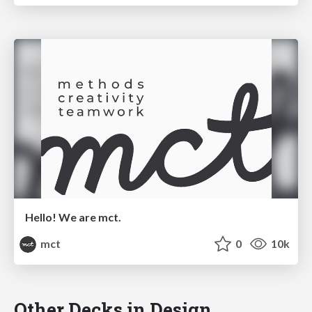
Hello! We are mct.
mct
0
10k
Other Decks in Design