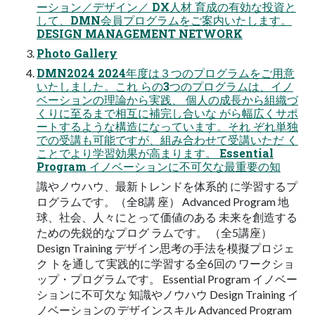
ーション／デザイン／ DX⼈材 育成の有効な投資と
して、DMN会員プログラムをご案内いたします。
DESIGN MANAGEMENT NETWORK
Photo Gallery
DMN2024 2024年度は３つのプログラムをご⽤意
いたしました。これ らの3つのプログラムは、イノ
ベーションの理論から実践、 個⼈の成⻑から組織づ
くりに⾄るまで相互に補完し合いな がら幅広くサポ
ートするような構造になっています。それ ぞれ単独
での受講も可能ですが、組み合わせて受講いただ く
ことでより学習効果が⾼まります。 Essential
Program イノベーションに不可⽋な最重要の知
識やノウハウ、最新トレンドを体系的 に学習するプ
ログラムです。（全8講 座） Advanced Program 地
球、社会、⼈々にとって価値のある 未来を創造する
ための先鋭的なプログ ラムです。 （全5講座）
Design Training デザイン思考の⼿法を模擬プロジェ
ク トを通して実践的に学習する全6回の ワークショ
ップ・プログラムです。 Essential Program イノベー
ションに不可⽋な 知識やノウハウ Design Training イ
ノベーションの デザインスキル Advanced Program