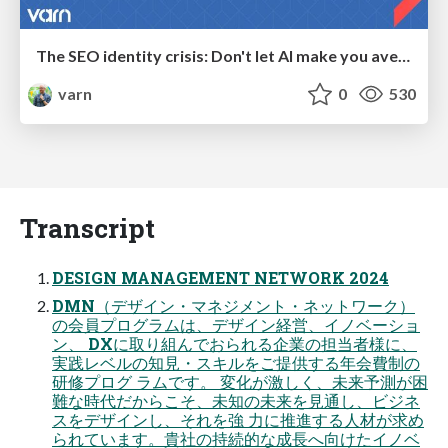
The SEO identity crisis: Don't let AI make you average
varn
0
530
Transcript
DESIGN MANAGEMENT NETWORK 2024
DMN（デザイン・マネジメント・ネットワーク）
の会員プログラムは、デザイン経営、イノベーショ
ン、 DXに取り組んでおられる企業の担当者様に、
実践レベルの知⾒・スキルをご提供する年会費制の
研修プログ ラムです。 変化が激しく、未来予測が困
難な時代だからこそ、未知の未来を⾒通し、ビジネ
スをデザインし、それを強 ⼒に推進する⼈材が求め
られています。貴社の持続的な成⻑へ向けたイノベ