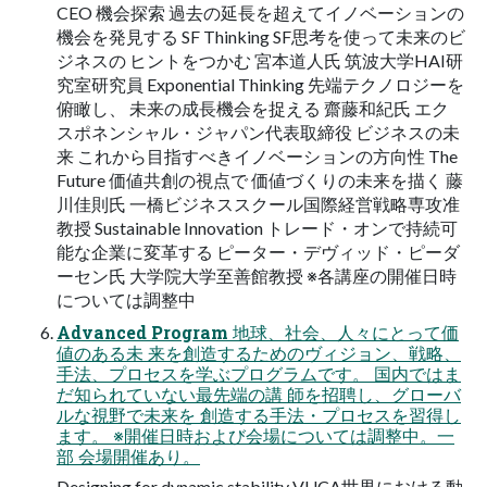
CEO 機会探索 過去の延⻑を超えてイノベーションの
機会を発⾒する SF Thinking SF思考を使って未来のビ
ジネスの ヒントをつかむ 宮本道⼈⽒ 筑波⼤学HAI研
究室研究員 Exponential Thinking 先端テクノロジーを
俯瞰し、 未来の成⻑機会を捉える 齋藤和紀⽒ エク
スポネンシャル・ジャパン代表取締役 ビジネスの未
来 これから⽬指すべきイノベーションの⽅向性 The
Future 価値共創の視点で 価値づくりの未来を描く 藤
川佳則⽒ ⼀橋ビジネススクール国際経営戦略専攻准
教授 Sustainable Innovation トレード・オンで持続可
能な企業に変⾰する ピーター・デヴィッド・ピーダ
ーセン⽒ ⼤学院⼤学⾄善館教授 ※各講座の開催⽇時
については調整中
Advanced Program 地球、社会、⼈々にとって価
値のある未 来を創造するためのヴィジョン、戦略、
⼿法、プロセスを学ぶプログラムです。 国内ではま
だ知られていない最先端の講 師を招聘し、グローバ
ルな視野で未来を 創造する⼿法・プロセスを習得し
ます。 ※開催⽇時および会場については調整中。⼀
部 会場開催あり。
Designing for dynamic stability VUCA世界における動