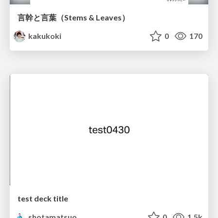
言幹と言葉（Stems & Leaves）
kakukoki
0
170
test deck title
shotamatsuo
0
1.5k