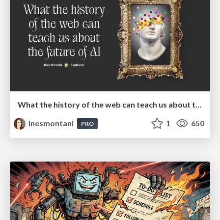
What the history of the web can teach us about the future of AI
inesmontani
1
650
PRO