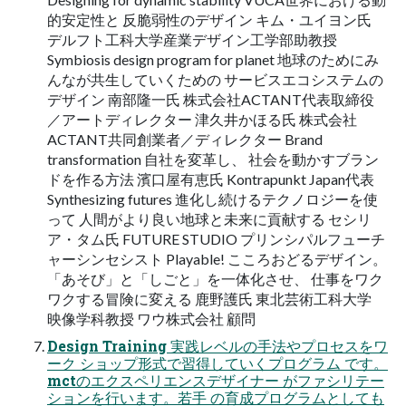
的安定性と 反脆弱性のデザイン キム・ユイヨン⽒
デルフト⼯科⼤学産業デザイン⼯学部助教授
Symbiosis design program for planet 地球のためにみ
んなが共⽣していくための サービスエコシステムの
デザイン 南部隆⼀⽒ 株式会社ACTANT代表取締役
／アートディレクター 津久井かほる⽒ 株式会社
ACTANT共同創業者／ディレクター Brand
transformation ⾃社を変⾰し、 社会を動かすブラン
ドを作る⽅法 濱⼝屋有恵⽒ Kontrapunkt Japan代表
Synthesizing futures 進化し続けるテクノロジーを使
って ⼈間がより良い地球と未来に貢献する セシリ
ア・タム⽒ FUTURE STUDIO プリンシパルフューチ
ャーシンセシスト Playable! こころおどるデザイン。
「あそび」と「しごと」を⼀体化させ、 仕事をワク
ワクする冒険に変える ⿅野護⽒ 東北芸術⼯科⼤学
映像学科教授 ワウ株式会社 顧問
Design Training 実践レベルの⼿法やプロセスをワ
ーク ショップ形式で習得していくプログラム です。
mctのエクスペリエンスデザイナー がファシリテー
ションを⾏います。若⼿ の育成プログラムとしても