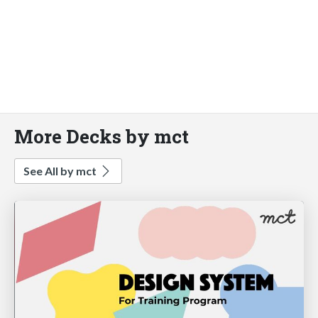
More Decks by mct
See All by mct