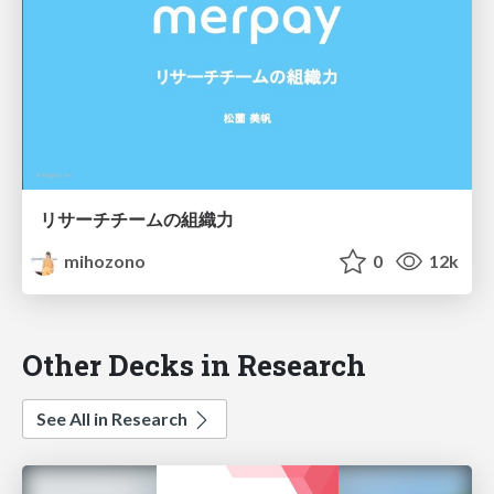
リサーチチームの組織力
mihozono
0
12k
Other Decks in Research
See All in Research