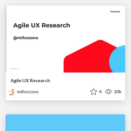
Agile UX Research
mihozono
4
20k