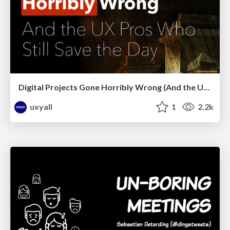
Digital Projects Gone Horribly Wrong (And the UX Pros Who Still Save the Day) - Dean Schuster
uxyall
1
2.2k