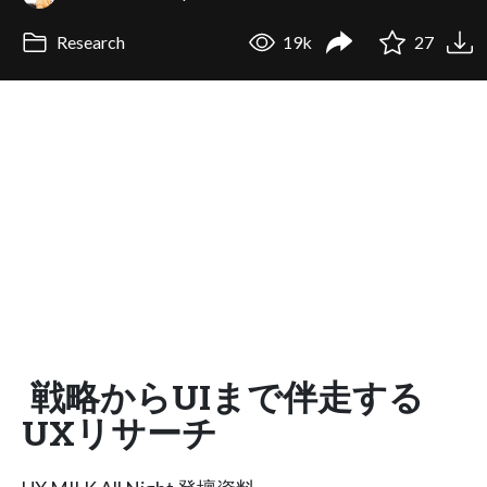
Research
19k
27
戦略からUIまで伴走する
UXリサーチ