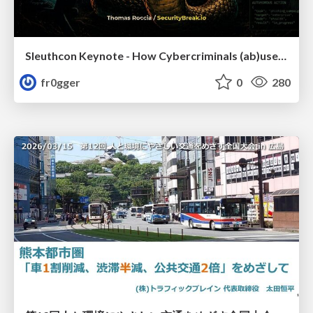
Sleuthcon Keynote - How Cybercriminals (ab)use AI
fr0gger
0
280