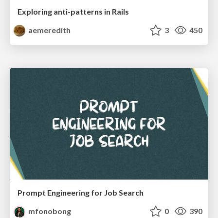
Exploring anti-patterns in Rails
aemeredith
3
450
Prompt Engineering for Job Search
mfonobong
0
390