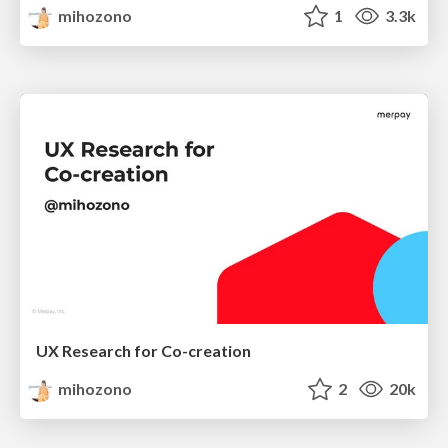
mihozono
1
3.3k
UX Research for Co-creation
mihozono
2
20k