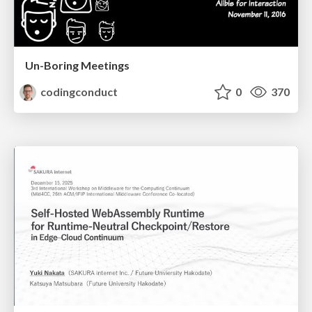
Un-Boring Meetings
codingconduct
0
370