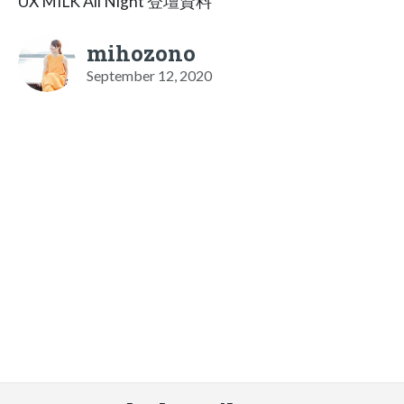
UX MILK All Night 登壇資料
mihozono
September 12, 2020