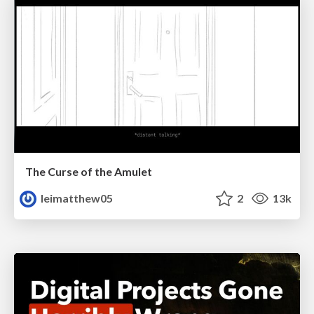
The Curse of the Amulet
leimatthew05
2
13k