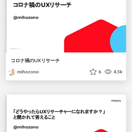
コロナ禍のUXリサーチ
mihozono
6
4.5k