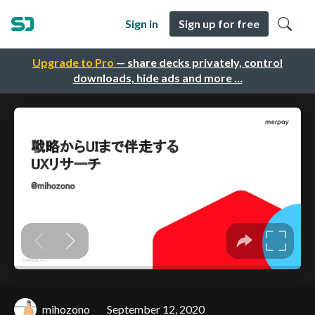
Sign in
Sign up for free
Upgrade to Pro
— share decks privately, control
downloads, hide ads and more …
mihozono
September 12, 2020