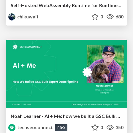
Self-Hosted WebAssembly Runtime for Runtime-Neutral Checkpoint/Restore in Edge–Cloud Continuum
chikuwait
0
680
Noah Learner - AI + Me: how we built a GSC Bulk Export data pipeline
techseoconnect
0
350
PRO