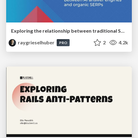
Exploring the relationship between traditional SERPs and Gen AI search
raygrieselhuber
2
4.2k
PRO