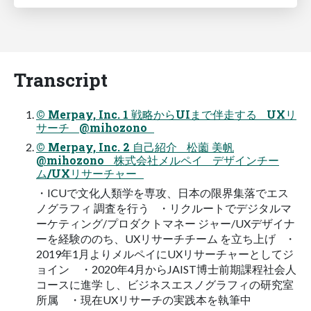
Transcript
© Merpay, Inc. 1 戦略からUIまで伴走する UXリ
サーチ @mihozono
© Merpay, Inc. 2 自己紹介 松薗 美帆
@mihozono 株式会社メルペイ デザインチー
ム/UXリサーチャー
・ICUで文化人類学を専攻、日本の限界集落でエス
ノグラフィ 調査を行う ・リクルートでデジタルマ
ーケティング/プロダクトマネー ジャー/UXデザイナ
ーを経験ののち、UXリサーチチーム を立ち上げ ・
2019年1月よりメルペイにUXリサーチャーとしてジ
ョイン ・2020年4月からJAIST博士前期課程社会人
コースに進学 し、ビジネスエスノグラフィの研究室
所属 ・現在UXリサーチの実践本を執筆中