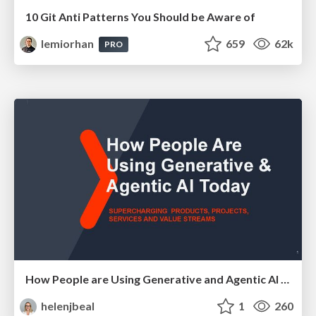
10 Git Anti Patterns You Should be Aware of
lemiorhan
659
62k
PRO
How People are Using Generative and Agentic AI to Supercharge Their Products, Projects, Services and Value Streams Today
helenjbeal
1
260