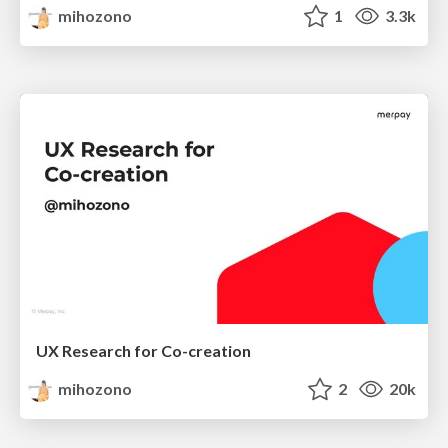
mihozono
1
3.3k
UX Research for Co-creation
mihozono
2
20k