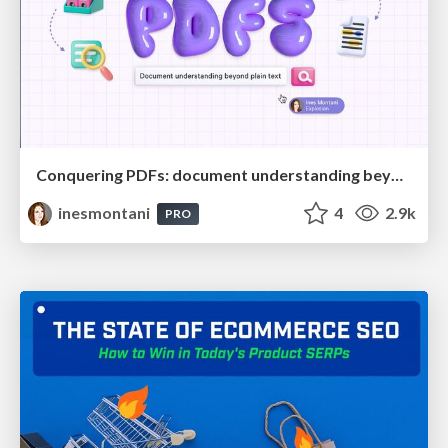
Conquering PDFs: document understanding beyond plain text
inesmontani
4
2.9k
PRO