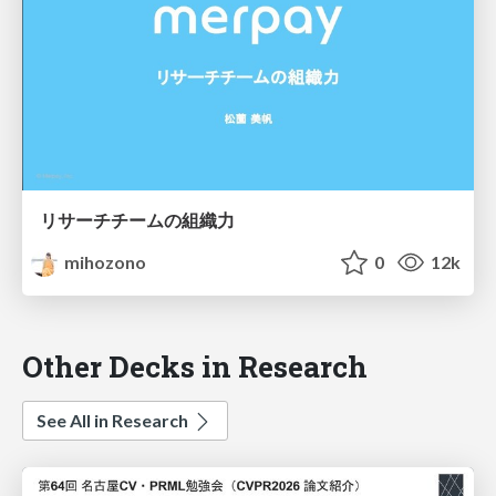
リサーチチームの組織力
mihozono
0
12k
Other Decks in Research
See All in Research