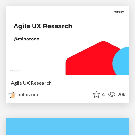
Agile UX Research
mihozono
4
20k