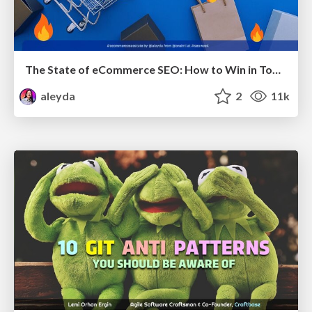
The State of eCommerce SEO: How to Win in Today's Products SERPs - #SEOweek
aleyda
2
11k