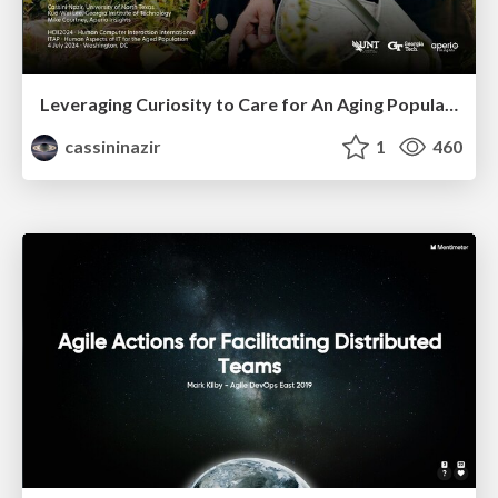
Leveraging Curiosity to Care for An Aging Population
cassininazir
1
460