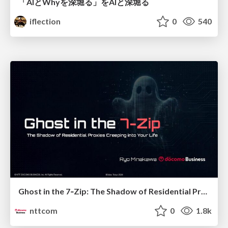
「AIとWhyを深堀る」をAIと深堀る
iflection
0
540
Ghost in the 7‑Zip: The Shadow of Residential Proxies Creeping into Your Life
nttcom
0
1.8k