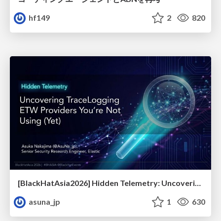
hf149
2
820
[BlackHatAsia2026] Hidden Telemetry: Uncovering TraceLogging ETW Providers You're Not Using (Yet)
asuna_jp
1
630