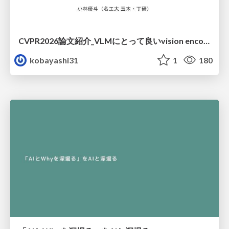
CVPR2026論文紹介_VLMにとって​良いvision encoderとは何か？​Rethinking Model Selection in VLM Through the Lens of Gromov-Wasserstein Distance​
kobayashi31
1
180