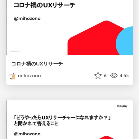
コロナ禍のUXリサーチ
mihozono
6
4.5k