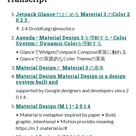
Jetpack Glanceではじめる Material 3 のColor 2
0 2 3 .
9 . 1 4 DroidKaigi @mochico
Agenda • Material Design 3 を理解する • Color
SystemとDynamic Colorを理解する
• GlanceでWidgetのJetpack Compose実装に触れる
• Glanceでの実践的なColor Themeの実装
Material Designと Material 3 の基本
Material Design Material Design is a design
system built and
supported by Google designers and developers since 2
0 1 4 .
Material Design (M 1 ) • 2 0 1 4
• Material is metaphor inspired by paper • Bold,
graphic, intentional • Motion provides meaning
https://m 1 .material.io/#