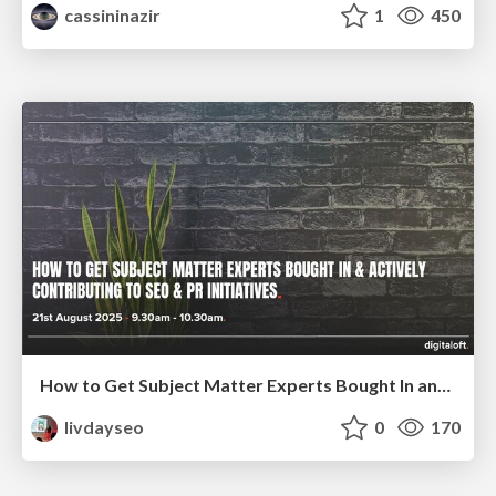
cassininazir
1
450
How to Get Subject Matter Experts Bought In and Actively Contributing to SEO & PR Initiatives.
livdayseo
0
170