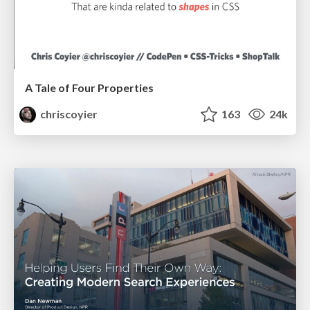
A Tale of Four Properties
chriscoyier
163
24k