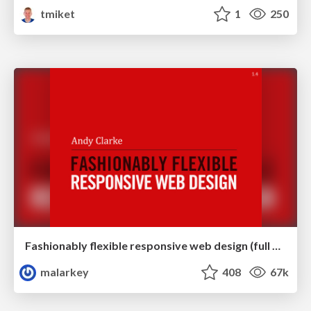
tmiket
1
250
Fashionably flexible responsive web design (full day workshop)
malarkey
408
67k