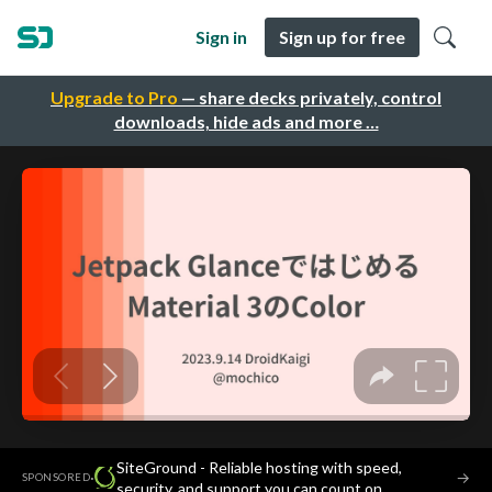
Sign in
Sign up for free
Upgrade to Pro
— share decks privately, control
downloads, hide ads and more …
SiteGround - Reliable hosting with speed,
·
→
SPONSORED
security, and support you can count on.