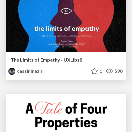
The Limits of Empathy - UXLibs8
cassininazir
1
590