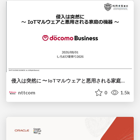
侵入は突然に 〜 IoTマルウェアと悪用される家庭の機器 ～ / When Intrusion Strikes: IoT Malware and the Abuse of Home Devices
nttcom
0
1.5k