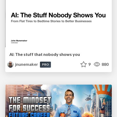
AI: The stuff that nobody shows you
jnunemaker
9
880
PRO