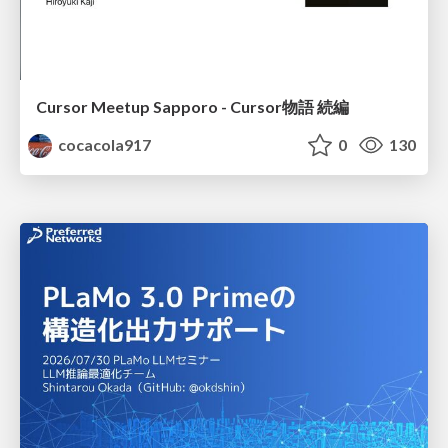
Cursor Meetup Sapporo - Cursor物語 続編
cocacola917
0
130