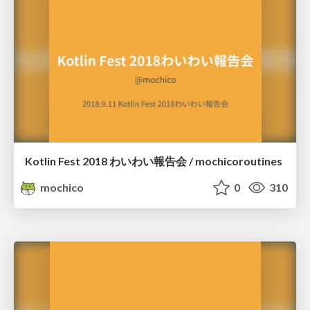
Kotlin Fest 2018 わいわい報告会 / mochicoroutines
mochico
0
310