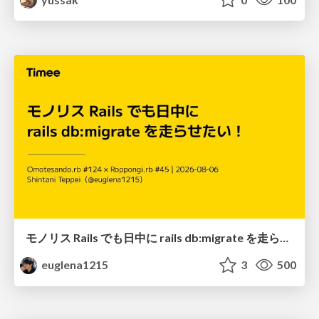
モノリス Rails でも日中に rails db:migrate を走らせたい！ / Daytime rails db:migrate on Monolithic Rails!
euglena1215
3
500