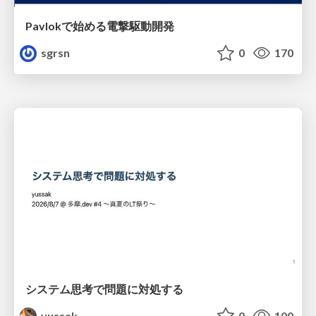
Pavlokで始める電撃駆動開発
sgrsn
0
170
システム思考で問題に対処する
yussak
0
100