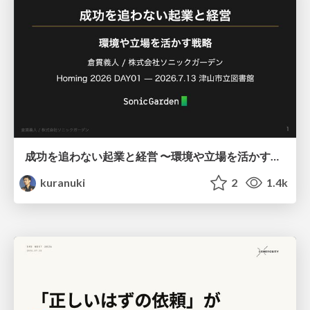
成功を追わない起業と経営 〜環境や立場を活かす戦略（Homing 2026）
kuranuki
2
1.4k