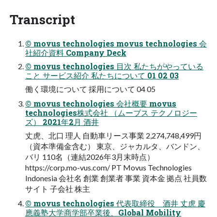
Transcript
© movus technologies movus technologies 会
社紹介資料 Company Deck
© movus technologies ⽬次 私たちがやっている
こと サービス紹介 私たちについて 01 02 03
働く環境について 採⽤について 04 05
© movus technologies 会社概要 movus
technologies株式会社 （ムーブス テクノロジー
ズ） 2021年2⽉ 酒井
丈虎、北⼝ 理⼈ ⾃動⾞リース事業 2,274,748,499円
（資本準備⾦含む） 東京、ジャカルタ、バンドン、
バリ 110名（連結2026年3⽉末時点）
https://corp.mo-vus.com/ PT Movus Technologies
Indonesia 会社名 創業 創業者 事業 資本⾦ 拠点 社員数
サイト ⼦会社 株主
© movus technologies 代表取締役 酒井 丈虎 慶
應義塾⼤学商学部卒業後、Global Mobility