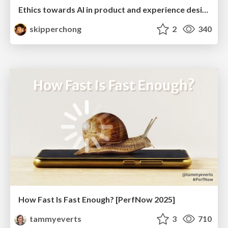
Ethics towards AI in product and experience design
skipperchong
2
340
How Fast Is Fast Enough? [PerfNow 2025]
tammyeverts
3
710