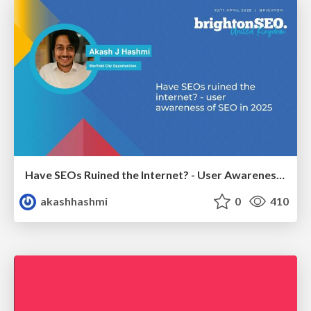
Have SEOs Ruined the Internet? - User Awareness of SEO in 2025
akashhashmi
0
410