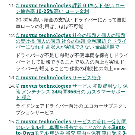
© movus technologies 課題 0.1%以下 低い ロー
ン通過率 10-25% ⾼い ローン⾦利
20-30% ⾼い 頭⾦の⽀払い ドライバーにとって⾃動
⾞ローンの利⽤は、ほぼ不可能
© movus technologies 社会の課題と個⼈の課題
の架け橋 個⼈の課題 社会の課題 ⾦融課題で ドライ
バーになれず ⾼収⼊が実現できない ⾦融課題で
ドライバーが不⾜し 移動が不便 ⾞両を保有しドライ
バー として勤務できることで 収⼊の向上を実現 ド
ライバーが増えることで 移動の利便性の向上 movus
© movus technologies サービス紹介
© movus technologies サービス 初期費⽤なし 保
険 メンテナンス 24時間365⽇の カスタマーサポー
ト 税⾦
ライドシェアドライバー向けの エコカーサブスクリ
プションサービス
© movus technologies サービスの流れ ⼀定期間
のレンタル後、⾞両を保有することができるRent-
to-Ownモデル 申込み‧審査 ⾞両を保有 ⾞両受取 3-