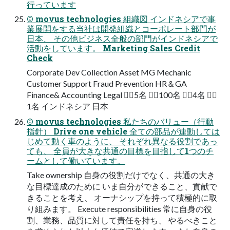
⾏っています
© movus technologies 組織図 インドネシアで事
業展開をする当社は開発組織とコーポレート部⾨が
⽇本、 その他ビジネス全般の部⾨がインドネシアで
活動をしています。 Marketing Sales Credit
Check
Corporate Dev Collection Asset MG Mechanic
Customer Support Fraud Prevention HR＆GA
Finance& Accounting Legal 󰏦：5名 󰏙：100名 󰏦：4名 󰐢：
1名 インドネシア 日本
© movus technologies 私たちのバリュー（⾏動
指針） Drive one vehicle 全ての部品が連動しては
じめて動く⾞のように、 それぞれ異なる役割であっ
ても、 全員が⼤きな共通の⽬標を⽬指して1つのチ
ームとして働いています。
Take ownership ⾃⾝の役割だけでなく、共通の⼤き
な⽬標達成のために いま⾃分ができること、貢献で
きることを考え、 オーナシップを持って積極的に取
り組みます。 Execute responsibilities 常に⾃⾝の役
割、業務、品質に対して責任を持ち、 やるべきこと