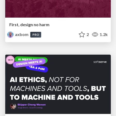
First, design no harm
axbom
2
1.2k
PRO