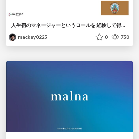
人生初のマネージャーというロールを 経験して得たもの・失ったもの / Reflections on My First Manager Role
mackey0225
0
750