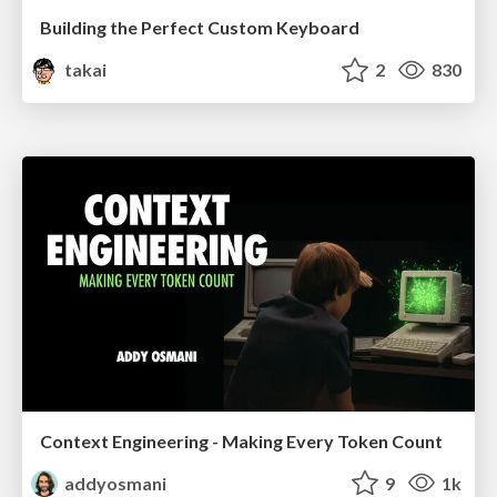
Building the Perfect Custom Keyboard
takai
2
830
Context Engineering - Making Every Token Count
addyosmani
9
1k