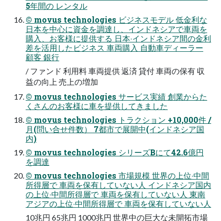
5年間の レンタル
© movus technologies ビジネスモデル 低⾦利な
⽇本を中⼼に資⾦を調達し、インドネシアで⾞両を
購⼊、お客様に提供する ⽇本‧インドネシア間の⾦利
差を活⽤したビジネス ⾞両購⼊ ⾃動⾞ディーラー
顧客 銀⾏
/ ファンド 利⽤料 ⾞両提供 返済 貸付 ⾞両の保有 収
益の向上 売上の増加
© movus technologies サービス実績 創業からた
くさんのお客様に⾞を提供してきました
© movus technologies トラクション +10,000件 /
⽉(問い合せ件数） 7都市で展開中(インドネシア国
内)
© movus technologies シリーズBにて42.6億円
を調達
© movus technologies 市場規模 世界の上位‧中間
所得層で ⾞両を保有していない⼈ インドネシア国内
の上位‧中間所得層で ⾞両を保有していない⼈ 東南
アジアの上位‧中間所得層で ⾞両を保有していない⼈
10兆円 65兆円 1000兆円 世界中の巨⼤な未開拓市場