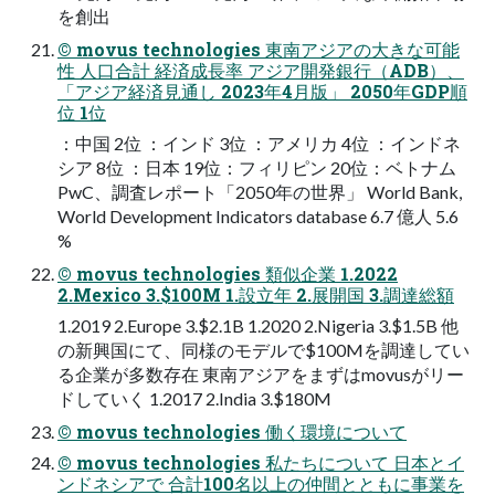
を創出
© movus technologies 東南アジアの⼤きな可能
性 ⼈⼝合計 経済成⻑率 アジア開発銀⾏（ADB）、
「アジア経済⾒通し 2023年4⽉版」 2050年GDP順
位 1位
：中国 2位 ：インド 3位 ：アメリカ 4位 ：インドネ
シア 8位 ：⽇本 19位：フィリピン 20位：ベトナム
PwC、調査レポート「2050年の世界」 World Bank,
World Development Indicators database 6.7 億⼈ 5.6
%
© movus technologies 類似企業 1.2022
2.Mexico 3.$100M 1.設⽴年 2.展開国 3.調達総額
1.2019 2.Europe 3.$2.1B 1.2020 2.Nigeria 3.$1.5B 他
の新興国にて、同様のモデルで$100Mを調達してい
る企業が多数存在 東南アジアをまずはmovusがリー
ドしていく 1.2017 2.India 3.$180M
© movus technologies 働く環境について
© movus technologies 私たちについて ⽇本とイ
ンドネシアで 合計100名以上の仲間とともに事業を