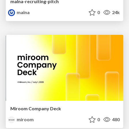
malna-recruiting-pitch
malna
0
24k
Miroom Company Deck
miroom
0
480