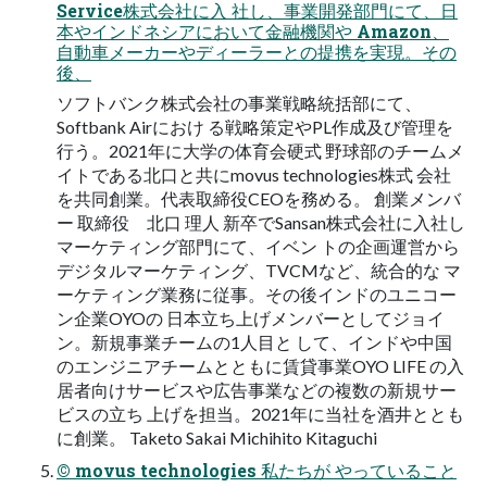
Service株式会社に⼊ 社し、事業開発部⾨にて、⽇
本やインドネシアにおいて⾦融機関や Amazon、
⾃動⾞メーカーやディーラーとの提携を実現。その
後、
ソフトバンク株式会社の事業戦略統括部にて、
Softbank Airにおけ る戦略策定やPL作成及び管理を
⾏う。2021年に⼤学の体育会硬式 野球部のチームメ
イトである北⼝と共にmovus technologies株式 会社
を共同創業。代表取締役CEOを務める。 創業メンバ
ー 取締役 北⼝ 理⼈ 新卒でSansan株式会社に⼊社し
マーケティング部⾨にて、イベン トの企画運営から
デジタルマーケティング、TVCMなど、統合的な マ
ーケティング業務に従事。その後インドのユニコー
ン企業OYOの ⽇本⽴ち上げメンバーとしてジョイ
ン。新規事業チームの1⼈⽬と して、インドや中国
のエンジニアチームとともに賃貸事業OYO LIFE の⼊
居者向けサービスや広告事業などの複数の新規サー
ビスの⽴ち 上げを担当。2021年に当社を酒井ととも
に創業。 Taketo Sakai Michihito Kitaguchi
© movus technologies 私たちが やっていること