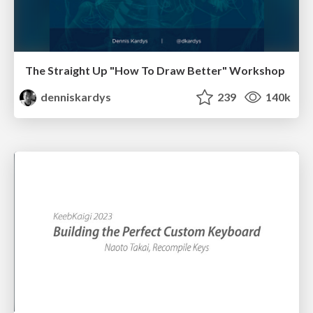
The Straight Up "How To Draw Better" Workshop
denniskardys
239
140k