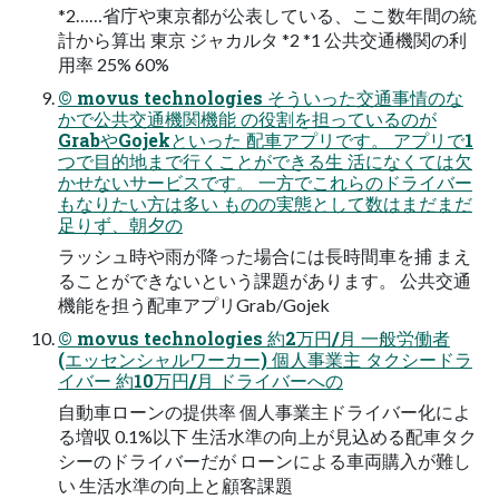
*2……省庁や東京都が公表している、ここ数年間の統
計から算出 東京 ジャカルタ *2 *1 公共交通機関の利
⽤率 25% 60%
© movus technologies そういった交通事情のな
かで公共交通機関機能 の役割を担っているのが
GrabやGojekといった 配⾞アプリです。 アプリで1
つで⽬的地まで⾏くことができる⽣ 活になくては⽋
かせないサービスです。 ⼀⽅でこれらのドライバー
もなりたい⽅は多い ものの実態として数はまだまだ
⾜りず、朝⼣の
ラッシュ時や⾬が降った場合には⻑時間⾞を捕 まえ
ることができないという課題があります。 公共交通
機能を担う配⾞アプリGrab/Gojek
© movus technologies 約2万円/⽉ ⼀般労働者
(エッセンシャルワーカー) 個⼈事業主 タクシードラ
イバー 約10万円/⽉ ドライバーへの
⾃動⾞ローンの提供率 個⼈事業主ドライバー化によ
る増収 0.1%以下 ⽣活⽔準の向上が⾒込める配⾞タク
シーのドライバーだが ローンによる⾞両購⼊が難し
い ⽣活⽔準の向上と顧客課題