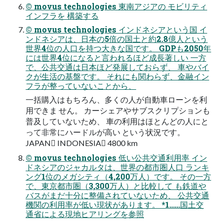
© movus technologies 東南アジアの モビリティ
インフラを 構築する
© movus technologies インドネシアという国 イ
ンドネシアは、⽇本の5倍の国⼟と約2.8億⼈という
世界4位の⼈⼝を持つ⼤きな国です。 GDPも2050年
には世界4位になると⾔われるほど成⻑著しい ⼀⽅
で、公共交通は⽇本ほど発展しておらず、 ⾞やバイ
クが⽣活の基盤です。 それにも関わらず、⾦融イン
フラが整っていないことから、
⼀括購⼊はもちろん、多くの⼈が⾃動⾞ローンを利
⽤できま せん。 カーシェアやサブスクリプションも
普及していないため、 ⾞の利⽤はほとんどの⼈にと
って⾮常にハードルが⾼い という状況です。
JAPAN󰏦 INDONESIA󰏙 4800 km
© movus technologies 低い公共交通利⽤率 イン
ドネシアのジャカルタは、世界の都市圏⼈⼝ ランキ
ング1位のメガシティ（4,200万⼈）です。 その⼀⽅
で、東京都市圏（3,300万⼈）と⽐較して も鉄道や
バスがまだ⼗分に整備されていないため、 公共交通
機関の利⽤率が低い現状があります。 *1……国⼟交
通省による現地ヒアリングを参照