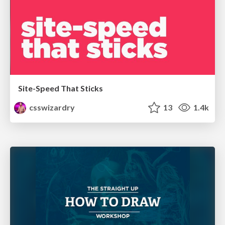
Site-Speed That Sticks
csswizardry
13
1.4k