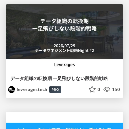
データ組織の転換期 一足飛びしない段階的戦略
leveragestech
0
150
PRO