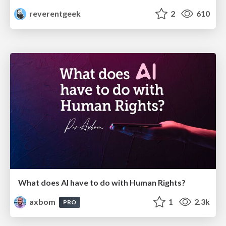
reverentgeek
2
610
What does AI have to do with Human Rights?
axbom
1
2.3k
PRO