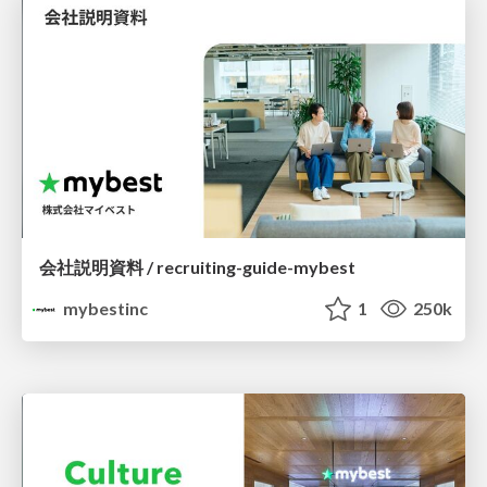
会社説明資料 / recruiting-guide-mybest
mybestinc
1
250k