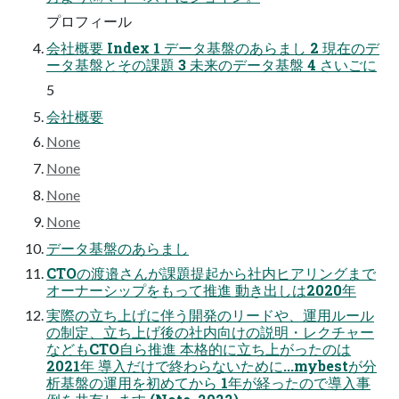
プロフィール
会社概要 Index 1 データ基盤のあらまし 2 現在のデ
ータ基盤とその課題 3 未来のデータ基盤 4 さいごに
5
会社概要
None
None
None
None
データ基盤のあらまし
CTOの渡邉さんが課題提起から社内ヒアリングまで
オーナーシップをもって推進 動き出しは2020年
実際の立ち上げに伴う開発のリードや、運用ルール
の制定、立ち上げ後の社内向けの説明・レクチャー
などもCTO自ら推進 本格的に立ち上がったのは
2021年 導入だけで終わらないために...mybestが分
析基盤の運用を初めてから 1年が経ったので導入事