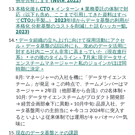
例を共有します (Note, 2022)
本格化後もCTO + インターン + 業務委託の体制で対
応（以下も含め、ここまで引用してきた資料はすべ
てCTOお手製…） 2023年頃からデータ基盤の利用が
本格化 分析基盤のコストを削減した話 (ハッカー鮨,
2023)
• データ組織の立ち上げに向けて採用活動にアクセ
ル ◦ データ基盤の話以外にも、攻めのデータ活用に
対する社内ニーズも非常に高まっていた（現在進行
系） • その後のタイムライン ◦ 7月末: 現データサイ
エンスチームマネージャーと私のジョインがほぼ同
時期に決定 ◦
8月: マネージャーの入社を機に「データサイエンス
チーム」が発足 → この時点で、チームメンバーはマ
ネージャー + 2年目（他部署から合流）の2名体制 ◦
10月: データサイエンスチームがプロダクト開発部
→ 経営企画部傘下に異動 ◦ 10月中旬: 品原入社。デ
ータ基盤周りの主担当に ←今ココ 2024年に突入す
ると いよいよ従来体制では運用がキャパオーバー気
味に
現在のデータ基盤とその課題