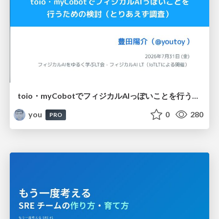
toio・myCobotでフィジカルAIっぽいことを行うための検討（とりあえず調査） / フィジカルAI LT（IoTLTによる開催）
you
0
280
PRO