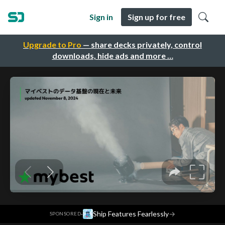
Sign in
Sign up for free
Upgrade to Pro
— share decks privately, control
downloads, hide ads and more …
·
Ship Features Fearlessly
→
SPONSORED