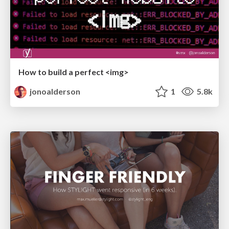
How to build a perfect <img>
jonoalderson
1
5.8k