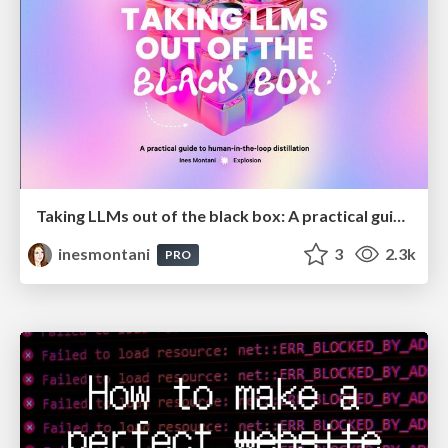
Taking LLMs out of the black box: A practical guide to human-in-the-loop distillation
inesmontani
3
2.3k
PRO