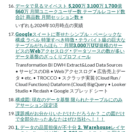
データで見るマイベスト 5,200万 3,100万 1,700億
560万 月間ユニークユーザー数 テーブルレコード数
合計 商品数 月間セッション数 ※
いずれも2024年10月時点の実績
Googleスイートに寄せたシンプル・ベーシックな
構成 ラベル 特筆すべき特徴 • テラバイト級の巨大な
テーブルがちらほら ∵ 月間3,000万UU規模のサー
ビスのWebアクセスログ • データソースの数が多い
データ基盤のざっくりプロフィール
Transformation BI DWH Extract&Load Data Sources
• サービスのDB • Webアクセスログ • 広告売上デー
タ • etc. • TROCCO • スクラッチ実装 (Cloud Run /
Cloud Functions) Dataform (Cloud) BigQuery • Looker
Studio • Re:dash • Google スプレッド シート
構成図: 現在のデータ基盤 限られたテーブルにのみ
アサーション設定済
課題感がお分かりいただけただろうか？ この図だけ
で全部分かったあなたはぜひ当社へ！！！
1. データの品質担保が不十分 2. Warehouseレイヤ