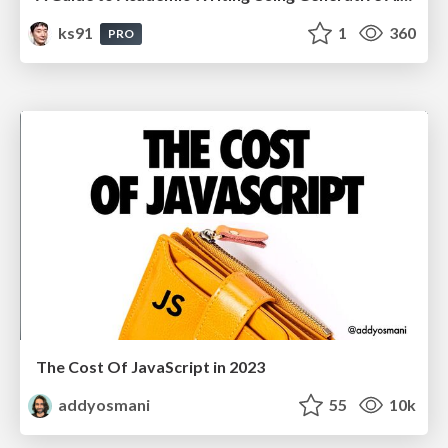
ks91
1
360
PRO
The Cost Of JavaScript in 2023
addyosmani
55
10k