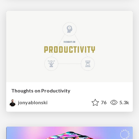
Thoughts on Productivity
jonyablonski
76
5.3k