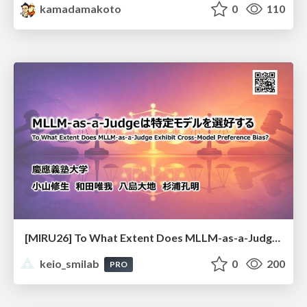
kamadamakoto
0
110
[MIRU26] To What Extent Does MLLM-as-a-Judge Exhibit Cross-Model Preference Bias?
keio_smilab
0
200
PRO