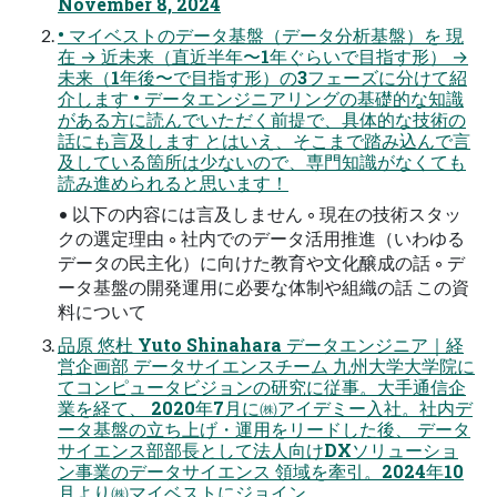
November 8, 2024
• マイベストのデータ基盤（データ分析基盤）を 現
在 → 近未来（直近半年〜1年ぐらいで目指す形） →
未来（1年後〜で目指す形）の3フェーズに分けて紹
介します • データエンジニアリングの基礎的な知識
がある方に読んでいただく前提で、具体的な技術の
話にも言及します とはいえ、そこまで踏み込んで言
及している箇所は少ないので、専門知識がなくても
読み進められると思います！
• 以下の内容には言及しません ◦ 現在の技術スタッ
クの選定理由 ◦ 社内でのデータ活用推進（いわゆる
データの民主化）に向けた教育や文化醸成の話 ◦ デ
ータ基盤の開発運用に必要な体制や組織の話 この資
料について
品原 悠杜 Yuto Shinahara データエンジニア｜経
営企画部 データサイエンスチーム 九州大学大学院に
てコンピュータビジョンの研究に従事。大手通信企
業を経て、 2020年7月に㈱アイデミー入社。社内デ
ータ基盤の立ち上げ・運用をリードした後、 データ
サイエンス部部長として法人向けDXソリューショ
ン事業のデータサイエンス 領域を牽引。2024年10
月より㈱マイベストにジョイン。