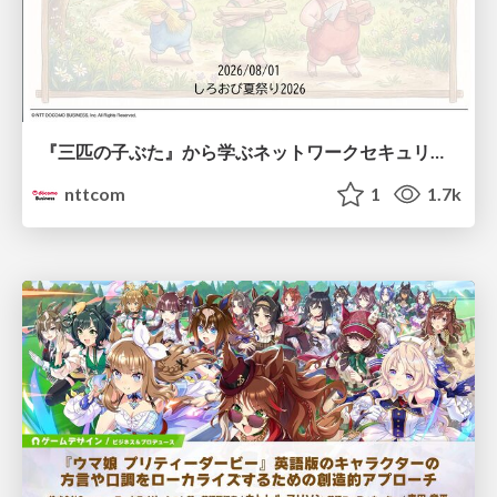
『三匹の子ぶた』から学ぶネットワークセキュリティの昔と今 / Network Security: Then and Now Through the Lens of The Three Little Pigs
nttcom
1
1.7k