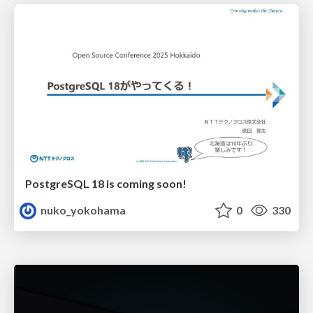
PostgreSQL 18 is coming soon!
nuko_yokohama
0
330