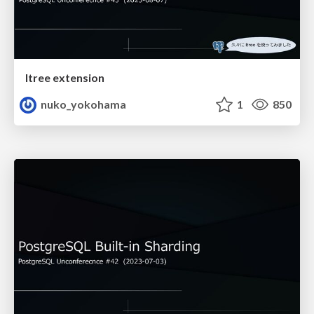
ltree extension
nuko_yokohama
1
850