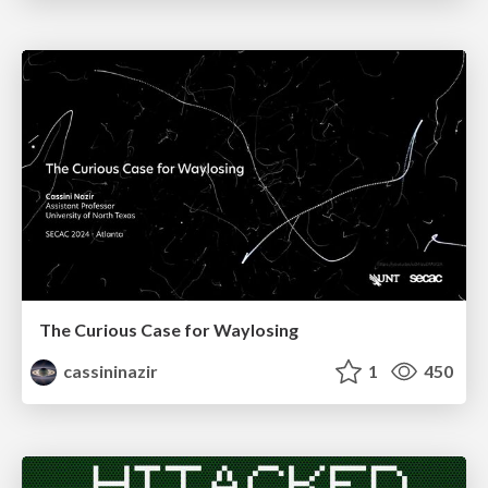
The Curious Case for Waylosing
cassininazir
1
450