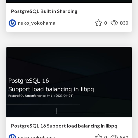
PostgreSQL Built in Sharding
nuko_yokohama
0
830
PostgreSQL 16 Support load balancing in libpq
nuko_yokohama
0
560