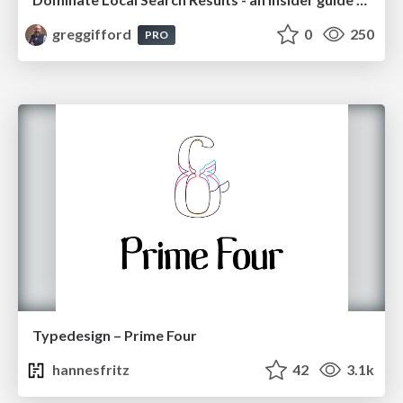
greggifford
0
250
PRO
Typedesign – Prime Four
hannesfritz
42
3.1k