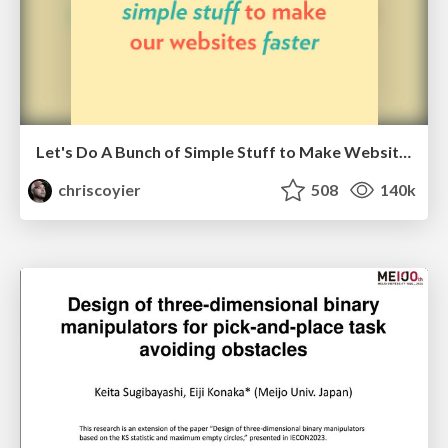
Let's Do A Bunch of Simple Stuff to Make Websites Faster
chriscoyier
508
140k