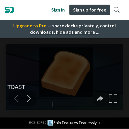
Sign in
Sign up for free
Upgrade to Pro
— share decks privately, control
downloads, hide ads and more …
·
Ship Features Fearlessly
→
SPONSORED