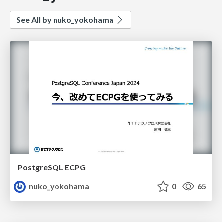
See All by nuko_yokohama
PostgreSQL ECPG
nuko_yokohama
0
65