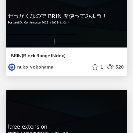
BRIN(Block Range INdex)
nuko_yokohama
1
520