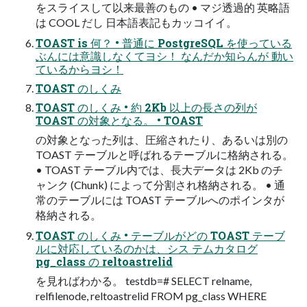
をスライスして以来最善のもの • マジ透過的 英略語
は COOL だし 日本語表記もカッコイイ。
TOAST is 何？ • 普通に PostgreSQL を使っている
ぶんには意識しなくてヨシ！ なんだか知らんが 動い
ているからヨシ！
TOAST のしくみ
TOAST のしくみ • 約 2Kb 以上の長さの列が
TOAST の対象となる。 • TOAST
の対象となった列は、圧縮されたり、あるいは別の
TOAST テーブルと呼ばれるテーブルに格納される。
• TOAST テーブル内では、長大データは 2Kb のチ
ャンク (Chunk) によって分割され格納される。 • 通
常のテーブルには TOAST テーブルへのポインタが
格納される。
TOAST のしくみ • テーブルがどの TOAST テーブ
ルに対応しているのかは、シス テムカタログ
pg_class の reltoastrelid
を見ればわかる。 testdb=# SELECT relname,
relfilenode, reltoastrelid FROM pg_class WHERE