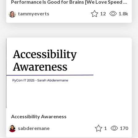
Performance Is Good for Brains [We Love Speed 2024]
tammyeverts
12
1.8k
Accessibility Awareness
sabderemane
1
170