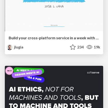
Build your cross-platform service in a week with App Engine
jlugia
234
19k