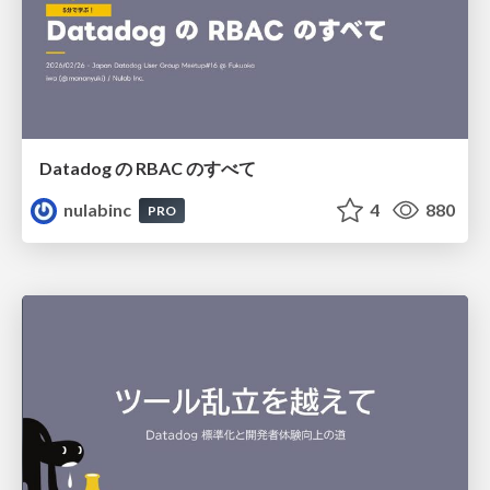
Datadog の RBAC のすべて
nulabinc
4
880
PRO