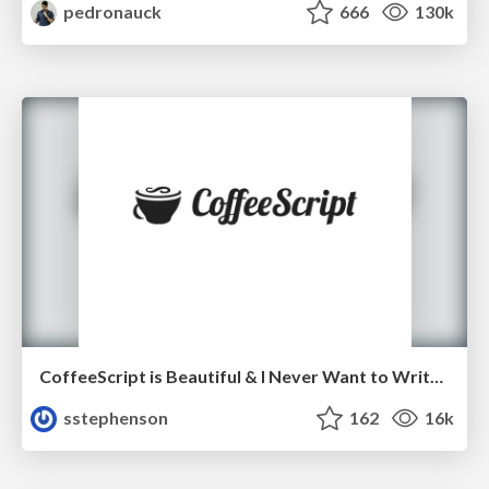
pedronauck
666
130k
CoffeeScript is Beautiful & I Never Want to Write Plain JavaScript Again
sstephenson
162
16k