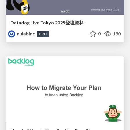
Datadog Live Tokyo 2025登壇資料
nulabinc
0
190
PRO