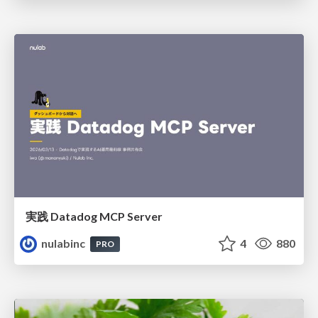
実践 Datadog MCP Server
nulabinc
4
880
PRO