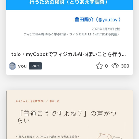
toio・myCobotでフィジカルAIっぽいことを行うための検討（とりあえず調査） / フィジカルAI LT（IoTLTによる開催）
you
0
300
PRO