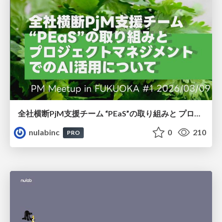
全社横断PjM⽀援チーム “PEaS”の取り組みと プロジェクトマネジメント でのAI活⽤について
nulabinc
0
210
PRO