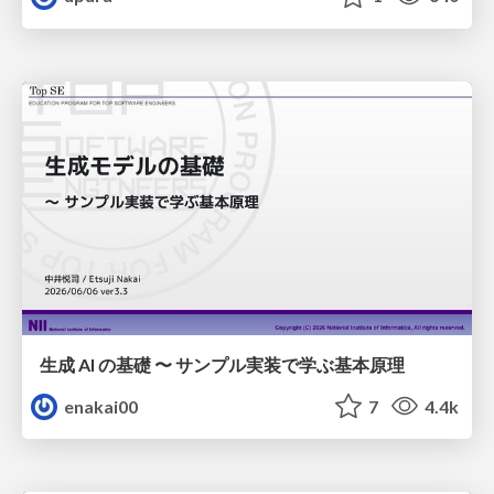
生成 AI の基礎 〜 サンプル実装で学ぶ基本原理
enakai00
7
4.4k