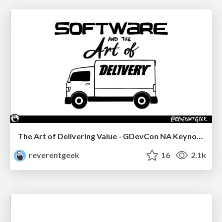
The Art of Delivering Value - GDevCon NA Keynote
reverentgeek
16
2.1k