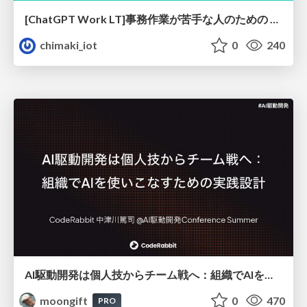
[ChatGPT Work LT]事務作業が苦手な人のための バックオフィスの「半」自動化
chimaki_iot
0
240
AI駆動開発は個人技からチーム戦へ：組織でAIを使いこなすための実践設計
moongift
0
470
PRO