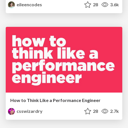
eileencodes
28
3.6k
How to Think Like a Performance Engineer
csswizardry
28
2.7k