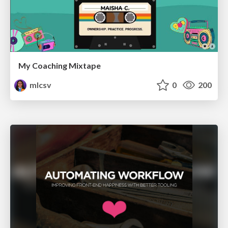
My Coaching Mixtape
mlcsv
0
200