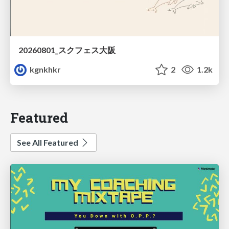
20260801_スクフェス大阪
kgnkhkr
2
1.2k
Featured
See All Featured