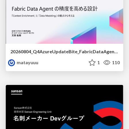
20260804_Q4AzureUpdateBite_FabricDataAgentの精度を高める設計.pdf
matayuuu
1
110