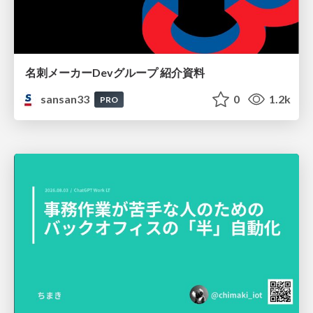
名刺メーカーDevグループ 紹介資料
sansan33
0
1.2k
PRO