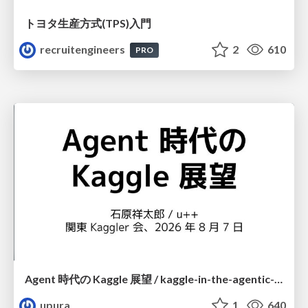
トヨタ⽣産⽅式(TPS)⼊⾨
recruitengineers
2
610
PRO
Agent 時代の Kaggle 展望 / kaggle-in-the-agentic-era
upura
1
640