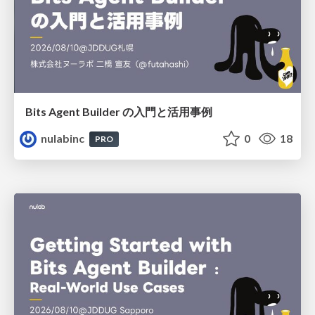
Bits Agent Builder の⼊⾨と活⽤事例
nulabinc
0
18
PRO