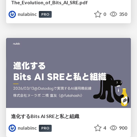
The_Evolution_of_Bits_AI_SRE.pdf
nulabinc
0
350
PRO
進化するBits AI SREと私と組織
nulabinc
4
900
PRO