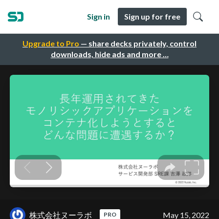
Sign in
Sign up for free
Upgrade to Pro
— share decks privately, control
downloads, hide ads and more …
株式会社ヌーラボ
May 15, 2022
PRO