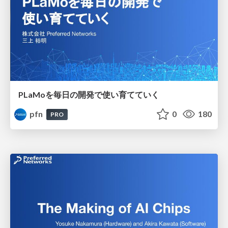
PLaMoを毎日の開発で使い育てていく
pfn
0
180
PRO