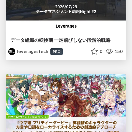
データ組織の転換期 一足飛びしない段階的戦略
leveragestech
0
150
PRO