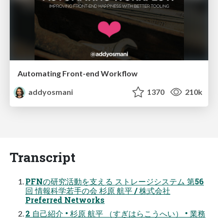
Automating Front-end Workflow
addyosmani
1370
210k
Transcript
PFNの研究活動を支える ストレージシステム 第56
回 情報科学若手の会 杉原 航平 / 株式会社
Preferred Networks
2 自己紹介 • 杉原 航平 （すぎはらこうへい） • 業務