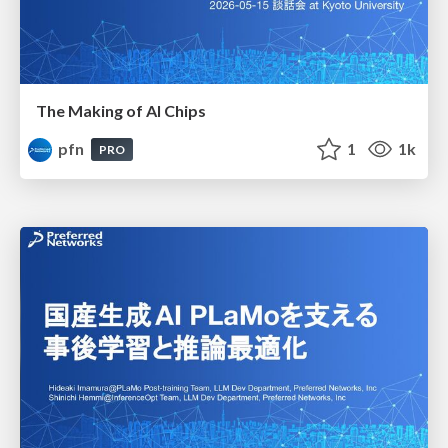
The Making of AI Chips
pfn
1
1k
PRO