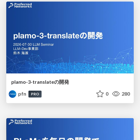
plamo-3-translateの開発
pfn
0
280
PRO