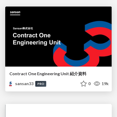
Contract One Engineering Unit 紹介資料
sansan33
0
19k
PRO