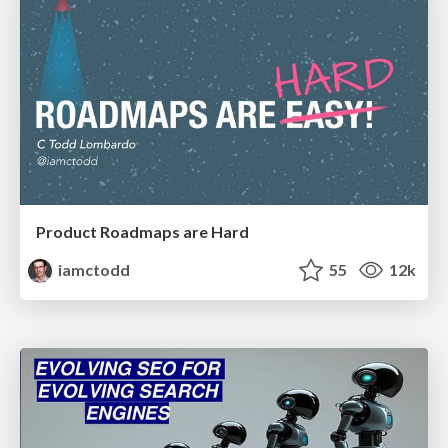
Product Roadmaps are Hard
iamctodd
55
12k