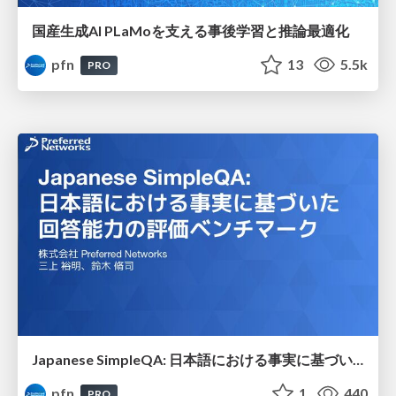
国産生成AI PLaMoを支える事後学習と推論最適化
pfn
13
5.5k
PRO
Japanese SimpleQA: 日本語における事実に基づいた回答能力の評価ベンチマーク
pfn
1
440
PRO