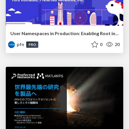
User Namespaces in Production: Enabling Root in Containers with RWX
pfn
0
20
PRO