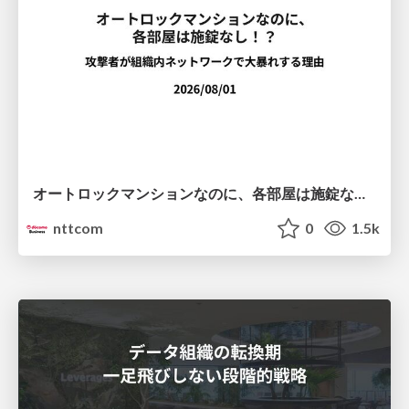
オートロックマンションなのに、各部屋は施錠なし！？ 攻撃者が組織内ネットワークで大暴れする理由 / The Front Door Is Locked, but the Rooms Are Wide Open: Why Attackers Move Freely Inside Enterprise Networks
nttcom
0
1.5k