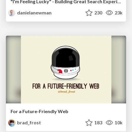
"I'm Feeling Lucky" - Building Great Search Experiences for Today's Users (#IAC19)
danielanewman
230
23k
For a Future-Friendly Web
brad_frost
183
10k