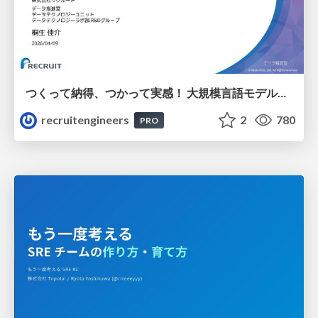
つくって納得、つかって実感！ 大規模言語モデルことはじめ ver2.0
recruitengineers
2
780
PRO