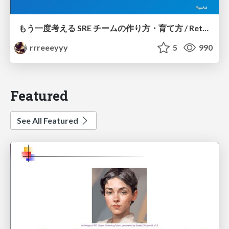
もう一度考える SRE チームの作り方・育て方 / Rethinking SRE #1: Building and Growing SRE Teams
rrreeeyyy
5
990
Featured
See All Featured