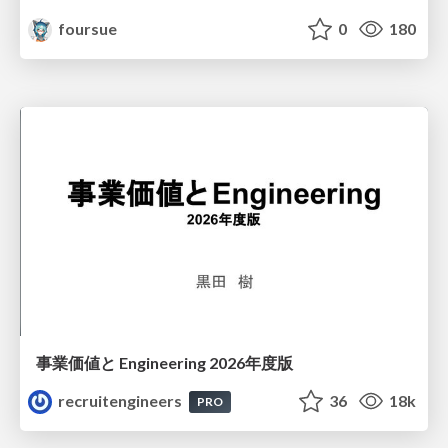
foursue
0
180
事業価値と Engineering 2026年度版
recruitengineers
36
18k
PRO